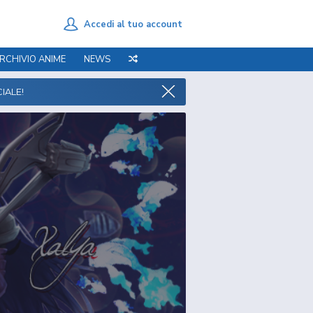
Accedi al tuo account
RCHIVIO ANIME
NEWS
IALE!