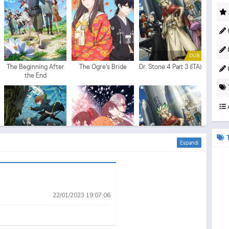
C
DUB
The Beginning After
The Ogre's Bride
Dr. Stone 4 Part 3 (ITA)
C
the End
Espandi
The Beginning After
Agents of the Four
Dr. Stone 4 Part 3
the End 2
Seasons: Danc...
22/01/2023 19:07:06