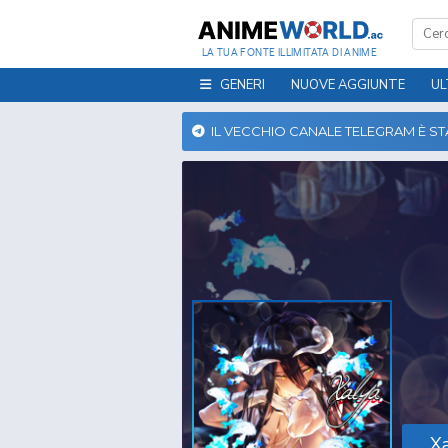
LA TUA FONTE ILLIMITATA DI ANIME
GENERI
NUOVE AGGIUNTE
UL
IL VECCHIO CANALE TELEGRAM È S
Xa