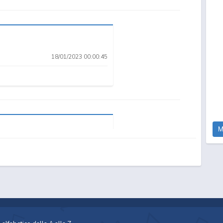
ONA
DUB
18/01/2023 00:00:45
Sentenced to Be a
Occhi di gatto (2025)
Occhi di gatto 2 (ITA)
Hero
M
01/11/2022 21:54:30
The Banished Court
My Unique Skill Makes
Soredemo Sekai wa
Magician Aims...
Me OP Even...
Utsukushii