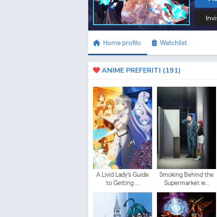
Invi
Home profilo
Watchlist
ANIME PREFERITI (
191
)
A Livid Lady's Guide
Smoking Behind the
to Getting ...
Supermarket w...