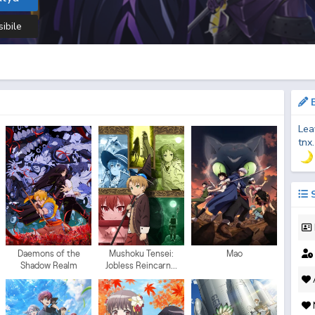
sibile
B
Lea
tnx
S
Daemons of the
Mushoku Tensei:
Mao
Shadow Realm
Jobless Reincarn...
A