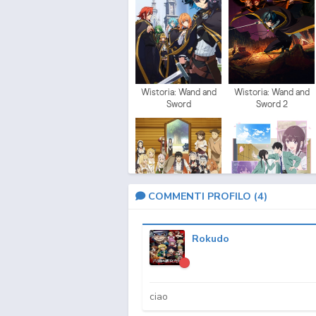
Wistoria: Wand and
Wistoria: Wand and
Sword
Sword 2
COMMENTI PROFILO (
4
)
Rokudo
Farming Life in
I Want to End This
Another World 2
Love Game
ciao