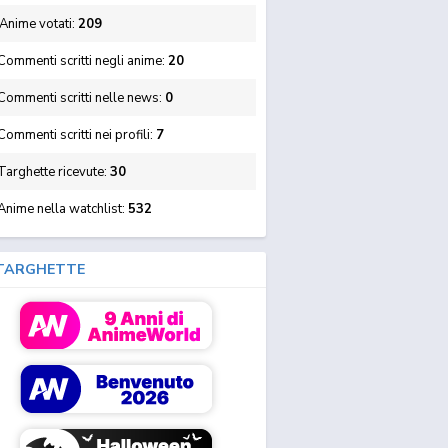
Anime votati:
209
ommenti scritti negli anime:
20
Commenti scritti nelle news:
0
ommenti scritti nei profili:
7
Targhette ricevute:
30
Anime nella watchlist:
532
TARGHETTE