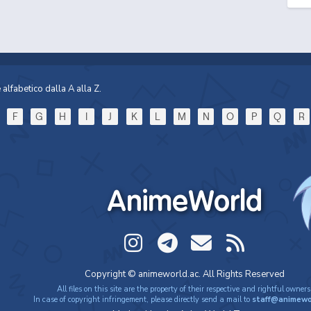
alfabetico dalla A alla Z.
F
G
H
I
J
K
L
M
N
O
P
Q
R
AnimeWorld
Copyright © animeworld.ac. All Rights Reserved
All files on this site are the property of their respective and rightful owners
In case of copyright infringement, please directly send a mail to
staff@animewo