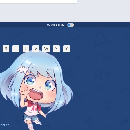
CAMBIA TEMA
S
T
U
V
W
X
Y
.
rld.cc
.