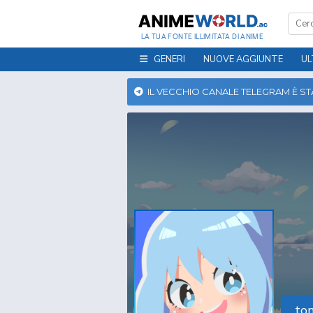
LA TUA FONTE ILLIMITATA DI ANIME
GENERI
NUOVE AGGIUNTE
UL
IL VECCHIO CANALE TELEGRAM È S
to