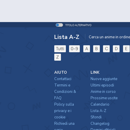
TITOLO ALTERNATIVO
Lista A-Z
Cerca un anime in ordine 
Tutti
0-9
A
B
C
D
E
Z
AIUTO
LINK
Contattaci
Nuove aggiunte
Termini e
Ultimi episodi
Condizioni &
Anime in corso
FAQ
Prossime uscite
Policy sulla
Calendario
privacy e i
Lista A-Z
cookie
Sfondi
Richiedi una
Changelog