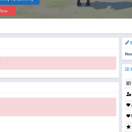
fline
B
Nes
!
S
A