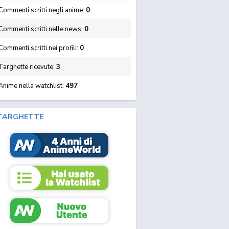
ommenti scritti negli anime:
0
Commenti scritti nelle news:
0
ommenti scritti nei profili:
0
Targhette ricevute:
3
Anime nella watchlist:
497
TARGHETTE