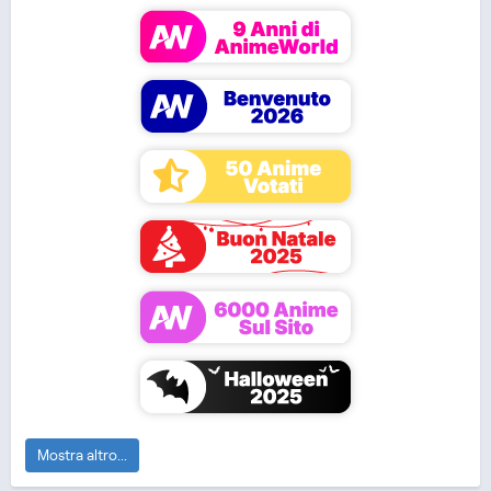
MOVIE
Zoku Natsume
Dr. Stone 4 Part 2
Haikyuu!! Movie:
Yuujinchou
Gomisuteba no K...
Mostra altro...
Haikyuu!!: To the Top 2
Haikyuu!!: To the Top
Haikyuu!! 2