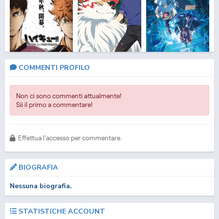
Haikyuu!! 3
Kusunoki's Garden of
Frieren: Beyond
COMMENTI PROFILO
Gods
Journey's End 2
Non ci sono commenti attualmente!
Sii il primo a commentare!
Effettua l'accesso per commentare.
BIOGRAFIA
Solo Camping for Two
Spy x Family 3
Natsume Yuujinchou
Nessuna biografia.
Shichi
STATISTICHE ACCOUNT