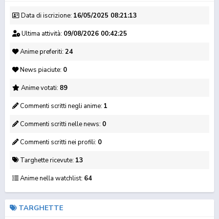
Data di iscrizione:
16/05/2025 08:21:13
Ultima attività:
09/08/2026 00:42:25
Anime preferiti:
24
News piaciute:
0
MOVIE
MOVIE
Natsume Yuujinchou:
Natsume Yuujinchou
Natsume Yuujinchou
Anime votati:
89
Ishi Okoshi ...
Movie: Utsuse...
Roku
Commenti scritti negli anime:
1
Commenti scritti nelle news:
0
Commenti scritti nei profili:
0
Targhette ricevute:
13
Anime nella watchlist:
64
Natsume Yuujinchou
Natsume Yuujinchou
Natsume Yuujinchou
Go
Shi
San
TARGHETTE