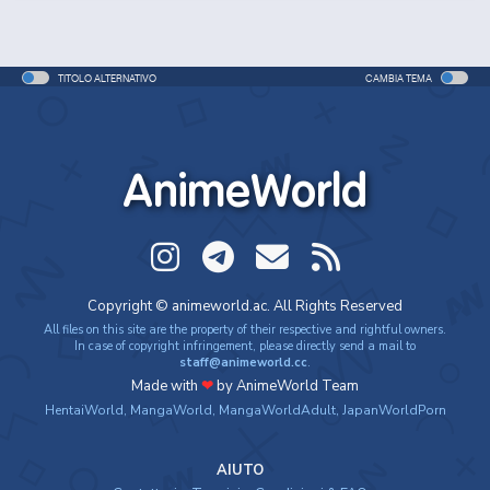
TITOLO ALTERNATIVO
CAMBIA TEMA
AnimeWorld
DUB
Haikyuu!!
One Piece
Frieren: Beyond
Journey's End (I...
Copyright © animeworld.ac. All Rights Reserved
All files on this site are the property of their respective and rightful owners.
In case of copyright infringement, please directly send a mail to
staff@animeworld.cc
.
Made with
❤
by AnimeWorld Team
HentaiWorld
,
MangaWorld
,
MangaWorldAdult
,
JapanWorldPorn
AIUTO