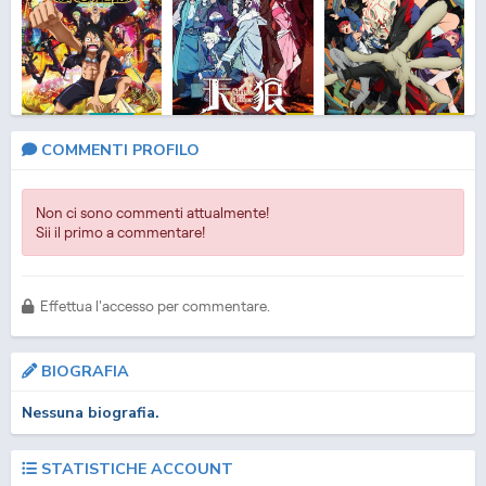
MOVIE
DUB
DUB
DUB
One Piece Movie 13:
Sirius the Jaeger (ITA)
Dan Da Dan (ITA) (CR)
COMMENTI PROFILO
Gold (ITA)
Non ci sono commenti attualmente!
Sii il primo a commentare!
Effettua l'accesso per commentare.
BIOGRAFIA
DUB
DUB
DUB
Dan Da Dan (ITA)
Bleach: Sennen
Bleach: Sennen
Nessuna biografia.
Kessen-hen - Kets...
Kessen-hen (ITA)
STATISTICHE ACCOUNT