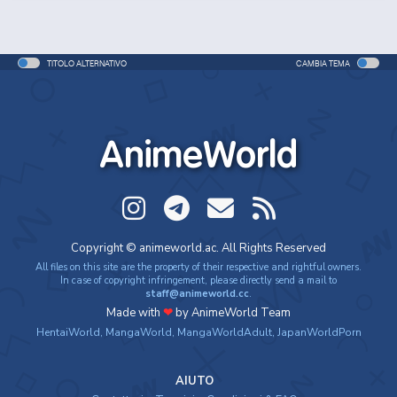
TITOLO ALTERNATIVO
CAMBIA TEMA
AnimeWorld
Copyright © animeworld.ac. All Rights Reserved
All files on this site are the property of their respective and rightful owners.
In case of copyright infringement, please directly send a mail to
staff@animeworld.cc
.
Made with
❤
by AnimeWorld Team
HentaiWorld
,
MangaWorld
,
MangaWorldAdult
,
JapanWorldPorn
AIUTO