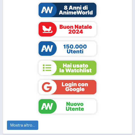
DUB
MOVIE
DUB
Jujutsu Kaisen 2 (ITA)
Dragon Ball Super
Movie: Broly (...
Mostra altro...