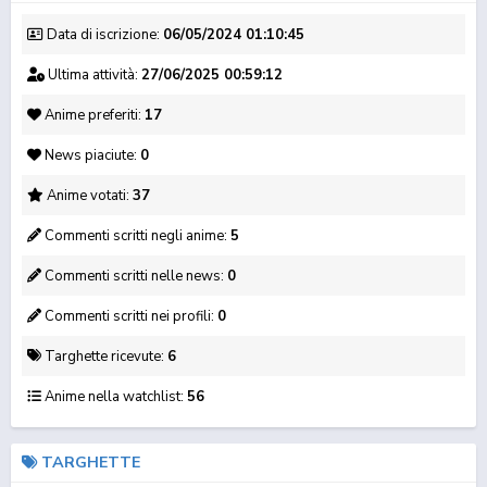
Data di iscrizione:
06/05/2024 01:10:45
Ultima attività:
27/06/2025 00:59:12
Anime preferiti:
17
News piaciute:
0
DUB
DUB
DUB
Boku no Hero
Boku no Hero
Boku no Hero
Anime votati:
37
Academia 7 (ITA)
Academia 6 (ITA)
Academia 5 (ITA)
Commenti scritti negli anime:
5
Commenti scritti nelle news:
0
Commenti scritti nei profili:
0
Targhette ricevute:
6
Anime nella watchlist:
56
DUB
DUB
Fairy Tail: 100 Years
Naruto Shippuden (ITA)
Spy x Family 2 (ITA)
Quest
TARGHETTE