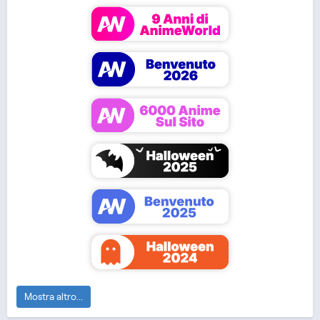
Mushoku Tensei:
Takt Op. Destiny
Tonikaku Kawaii 2
Jobless Reincarn...
Mostra altro...
Oshi no Ko
Dead Mount Death Play
Blue Lock