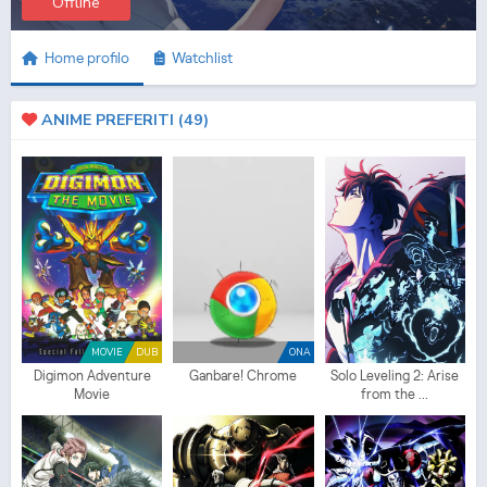
Offline
Home profilo
Watchlist
ANIME PREFERITI (
49
)
MOVIE
DUB
ONA
Digimon Adventure
Ganbare! Chrome
Solo Leveling 2: Arise
Movie
from the ...