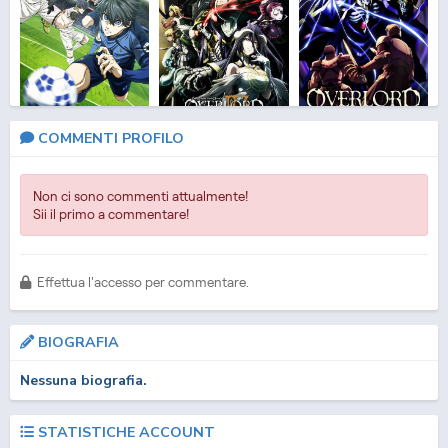
Blue Lock 2
Overlord 4
Overlord
COMMENTI PROFILO
Non ci sono commenti attualmente!
Sii il primo a commentare!
Effettua l'accesso per commentare.
BIOGRAFIA
Wistoria: Wand and
That Time I Got
Ragna Crimson
Nessuna biografia.
Sword
Reincarnated as ...
STATISTICHE ACCOUNT