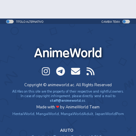
TITOLO ALTERNATIVO
CAMBIA TEMA
AnimeWorld
MOVIE
Seishun Buta Yarou wa
Seishun Buta Yarou wa
Tensei shitara Ken
Yumemiru S...
Bunny Girl...
Deshita
Copyright © animeworld.ac. All Rights Reserved
All files on this site are the property of their respective and rightful owners.
In case of copyright infringement, please directly send a mail to
staff@animeworld.cc
.
Made with
❤
by AnimeWorld Team
HentaiWorld
,
MangaWorld
,
MangaWorldAdult
,
JapanWorldPorn
AIUTO
ONA