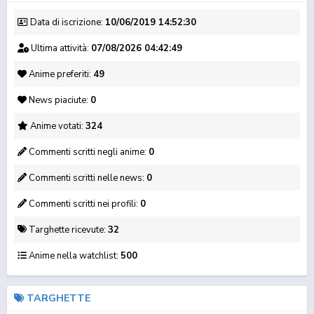
Data di iscrizione:
10/06/2019 14:52:30
Ultima attività:
07/08/2026 04:42:49
Anime preferiti:
49
News piaciute:
0
MOVIE
Solo Leveling
Suzume no Tojimari
BOFURI: I Don't Want
Anime votati:
324
to Get Hurt...
Commenti scritti negli anime:
0
Commenti scritti nelle news:
0
Commenti scritti nei profili:
0
Targhette ricevute:
32
Anime nella watchlist:
500
The Eminence in
Dead Mount Death Play
Berserk of Gluttony
Shadow 2
Part 2
TARGHETTE