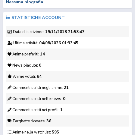
Nessuna biografia.
STATISTICHE ACCOUNT
Data di iscrizione:
19/11/2018 21:58:47
Ultima attività:
04/08/2026 01:33:45
No Game No Life
That Time I Got
The Eminence in
Anime preferiti:
14
Reincarnated as ...
Shadow
News piaciute:
0
Anime votati:
84
Commenti scritti negli anime:
21
Commenti scritti nelle news:
0
Commenti scritti nei profili:
1
Targhette ricevute:
36
Moriarty the Patriot
Dr. Stone
Anime nella watchlist:
595