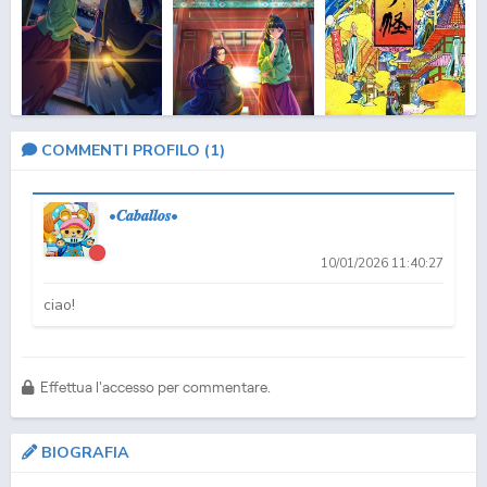
The Apothecary
The Apothecary
Mononoke
COMMENTI PROFILO (
1
)
Diaries 2
Diaries
•𝑪𝒂𝒃𝒂𝒍𝒍𝒐𝒔•
10/01/2026 11:40:27
ciao!
MOVIE
ONA
Effettua l'accesso per commentare.
Mononoke the Movie:
Solo Leveling
Mo Dao Zu Shi
Phantom in t...
BIOGRAFIA