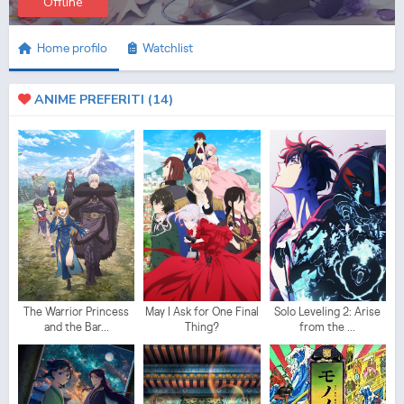
Offline
Home profilo
Watchlist
ANIME PREFERITI (
14
)
The Warrior Princess
May I Ask for One Final
Solo Leveling 2: Arise
and the Bar...
Thing?
from the ...