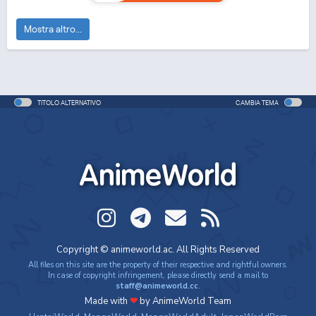
Mostra altro...
TITOLO ALTERNATIVO
CAMBIA TEMA
AnimeWorld
Copyright © animeworld.ac. All Rights Reserved
All files on this site are the property of their respective and rightful owners.
In case of copyright infringement, please directly send a mail to
staff@animeworld.cc
.
Made with
❤
by AnimeWorld Team