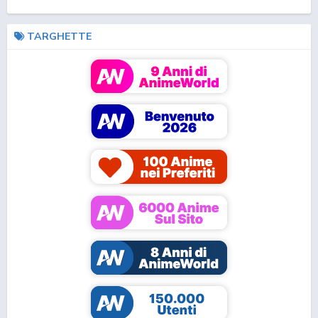
TARGHETTE
Inuyashiki
Spy x Family
Spy x Family 3
Kimi ni Todoke
Fruits Basket (2019)
Demon Slayer:
Kimetsu no Yaiba H...