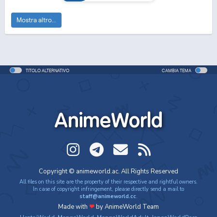
Mostra altro...
TITOLO ALTERNATIVO
CAMBIA TEMA
Demon Slayer:
Demon Slayer:
Gachiakuta
AnimeWorld
Kimetsu no Yaiba S...
Kimetsu no Yaiba E...
Copyright © animeworld.ac. All Rights Reserved
All files on this site are the property of their respective and rightful owners.
In case of copyright infringement, please directly send a mail to
staff@animeworld.cc
.
Made with
❤
by AnimeWorld Team
DUB