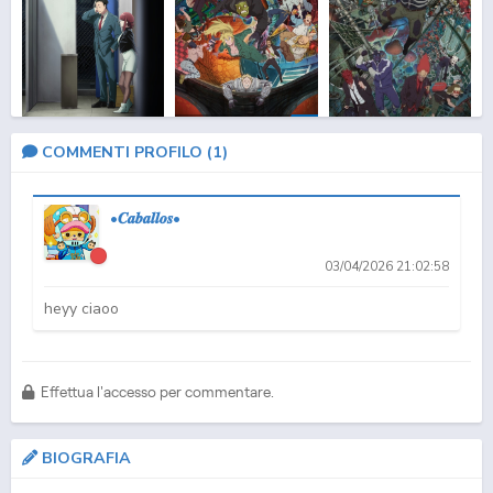
ONA
Smoking Behind the
Dorohedoro 2
Dorohedoro
COMMENTI PROFILO (
1
)
Supermarket w...
•𝑪𝒂𝒃𝒂𝒍𝒍𝒐𝒔•
03/04/2026 21:02:58
heyy ciaoo
MOVIE
DUB
Effettua l'accesso per commentare.
Skip and Loafer
The Tunnel to Summer,
Zankyou no Terror
the Exit o...
BIOGRAFIA