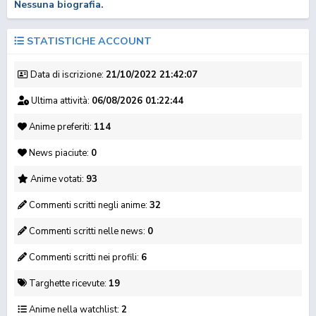
Nessuna biografia.
STATISTICHE ACCOUNT
Data di iscrizione:
21/10/2022 21:42:07
Ultima attività:
06/08/2026 01:22:44
DUB
DUB
Jujutsu Kaisen 3: The
NHK ni Youkoso! (ITA)
Sentenced to Be a
Anime preferiti:
114
Culling Ga...
Hero
News piaciute:
0
Anime votati:
93
Commenti scritti negli anime:
32
Commenti scritti nelle news:
0
Commenti scritti nei profili:
6
MOVIE
Targhette ricevute:
19
Banana Fish
Hell's Paradise 2
100 Meters
Anime nella watchlist:
2