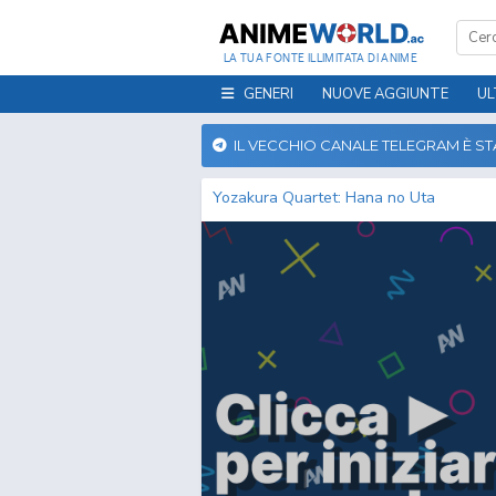
LA TUA FONTE ILLIMITATA DI ANIME
GENERI
NUOVE AGGIUNTE
UL
IL VECCHIO CANALE TELEGRAM È S
Yozakura Quartet: Hana no Uta