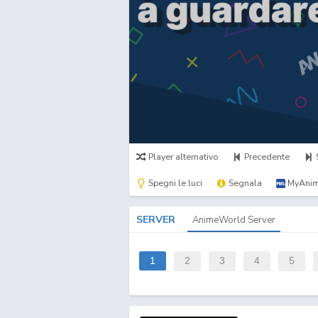
Player alternativo
Precedente
Spegni le luci
Segnala
MyAnim
SERVER
AnimeWorld Server
1
2
3
4
5