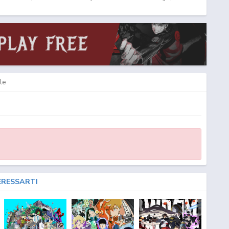
Episodio
1
ITA - Yozakura Quartet: Hana no Uta Download Episodio
1
SUB ITA -
TA
le
ERESSARTI