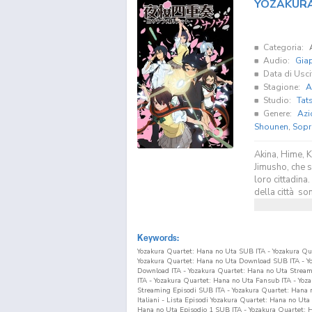
YOZAKURA
Categoria:
Audio:
Gia
Data di Usci
Stagione:
A
Studio:
Tat
Genere:
Azi
Shounen
,
Sopr
Akina, Hime, 
Jimusho, che s
loro cittadina.
della città son
Keywords:
Yozakura Quartet: Hana no Uta SUB ITA - Yozakura Qu
Yozakura Quartet: Hana no Uta Download SUB ITA - Yo
Download ITA - Yozakura Quartet: Hana no Uta Strea
ITA - Yozakura Quartet: Hana no Uta Fansub ITA - Yo
Streaming Episodi SUB ITA - Yozakura Quartet: Hana n
Italiani - Lista Episodi Yozakura Quartet: Hana no Ut
Hana no Uta Episodio
1
SUB ITA - Yozakura Quartet: 