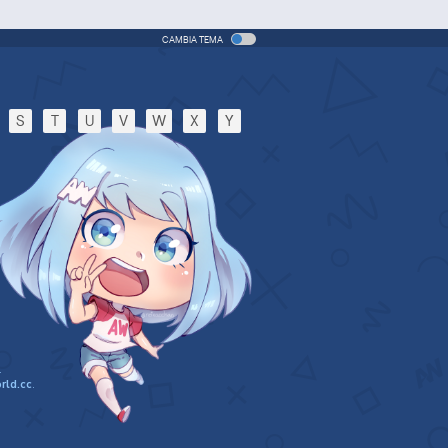
CAMBIA TEMA
S
T
U
V
W
X
Y
.
rld.cc
.
n