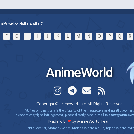
alfabetico dalla A alla Z.
F
G
H
I
J
K
L
M
N
O
P
Q
R
AnimeWorld
Copyright © animeworld.ac. All Rights Reserved
All files on this site are the property of their respective and rightful owners
In case of copyright infringement, please directly send a mail to
staff@animewo
Made with
❤
by AnimeWorld Team
HentaiWorld
,
MangaWorld
,
MangaWorldAdult
,
JapanWorldPor