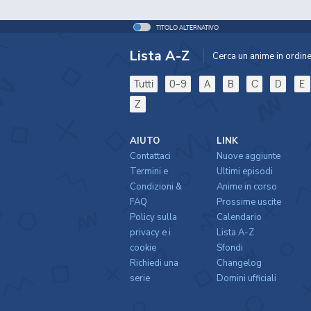
TITOLO ALTERNATIVO
Lista A-Z
Cerca un anime in ordine 
Tutti
0-9
A
B
C
D
E
Z
AIUTO
LINK
Contattaci
Nuove aggiunte
Termini e
Ultimi episodi
Condizioni &
Anime in corso
FAQ
Prossime uscite
Policy sulla
Calendario
privacy e i
Lista A-Z
cookie
Sfondi
Richiedi una
Changelog
serie
Domini ufficiali