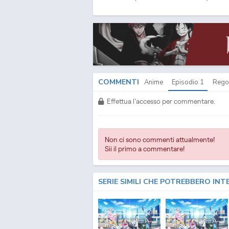
SUB ITA - Yozakura Quartet: Hana no Uta Streaming 
Yozakura Quartet: Hana no Uta Download Episodio
1
I
COMMENTI
Anime
Episodio
1
Rego
Effettua l'accesso per commentare.
Non ci sono commenti attualmente!
Sii il primo a commentare!
SERIE SIMILI CHE POTREBBERO INT