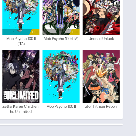
DUB
DUB
Mob Psycho 100 II
Mob Psycho 100 (ITA)
Undead Unluck
(ITA)
Zettai Karen Children:
Mob Psycho 100 II
Tutor Hitman Reborn!
The Unlimited -
Hyoubu Kyousuke