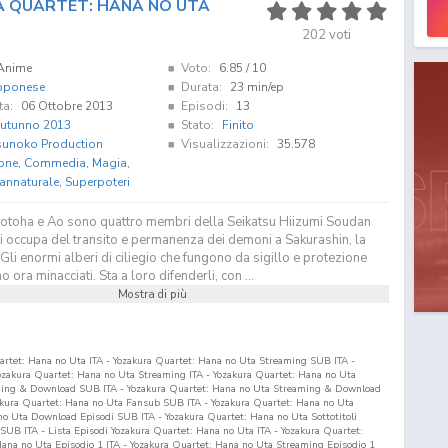
 QUARTET: HANA NO UTA
202
voti
Anime
Voto:
6.85
/ 10
pponese
Durata:
23 min/ep
ta:
06 Ottobre 2013
Episodi:
13
utunno 2013
Stato:
Finito
sunoko Production
Visualizzazioni:
35.578
one
,
Commedia
,
Magia
,
annaturale
,
Superpoteri
Kotoha e Ao sono quattro membri della Seikatsu Hiizumi Soudan
i occupa del transito e permanenza dei demoni a Sakurashin, la
 Gli enormi alberi di ciliegio che fungono da sigillo e protezione
o ora minacciati. Sta a loro difenderli, con ...
Mostra di più
artet: Hana no Uta ITA - Yozakura Quartet: Hana no Uta Streaming SUB ITA -
zakura Quartet: Hana no Uta Streaming ITA - Yozakura Quartet: Hana no Uta
ming & Download SUB ITA - Yozakura Quartet: Hana no Uta Streaming & Download
zakura Quartet: Hana no Uta Fansub SUB ITA - Yozakura Quartet: Hana no Uta
o Uta Download Episodi SUB ITA - Yozakura Quartet: Hana no Uta Sottotitoli
a SUB ITA - Lista Episodi Yozakura Quartet: Hana no Uta ITA - Yozakura Quartet:
Hana no Uta Episodio
1
ITA - Yozakura Quartet: Hana no Uta Streaming Episodio
1