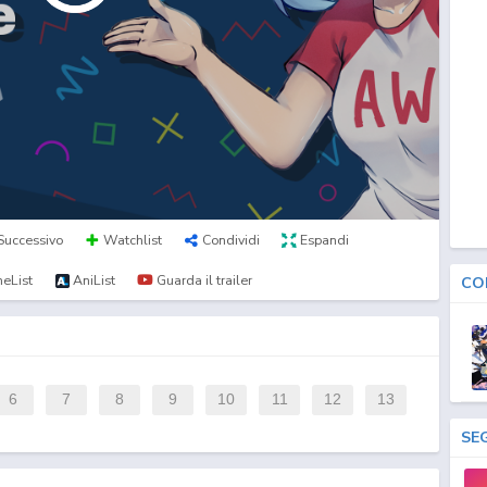
Successivo
Watchlist
Condividi
Espandi
eList
AniList
Guarda il trailer
CO
6
7
8
9
10
11
12
13
SE