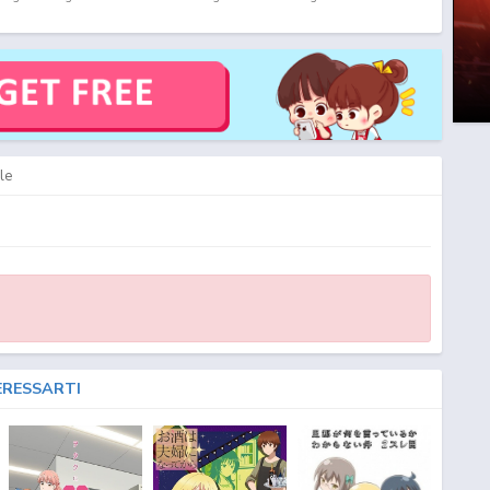
ria!! 3 Fansub ITA - Wagnaria!! 3 Fansub SUB ITA - Wagnaria!! 3 Streaming Episodi
aria!! 3 Sottotitoli Italiani - Lista Episodi Wagnaria!! 3 SUB ITA - Lista Episodi
agnaria!! 3 Episodio
5
ITA - Wagnaria!! 3 Streaming Episodio
5
SUB ITA -
 Download Episodio
5
SUB ITA - Wagnaria!! 3 Download Episodio
5
ITA
le
ERESSARTI