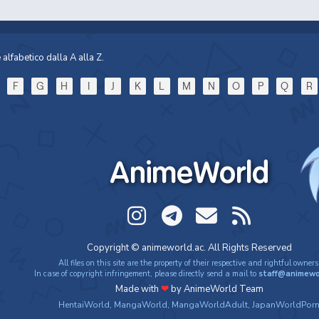
alfabetico dalla A alla Z.
F
G
H
I
J
K
L
M
N
O
P
Q
R
AnimeWorld
Copyright © animeworld.ac. All Rights Reserved
All files on this site are the property of their respective and rightful owners
In case of copyright infringement, please directly send a mail to
staff@animewo
Made with
❤
by AnimeWorld Team
HentaiWorld
,
MangaWorld
,
MangaWorldAdult
,
JapanWorldPor