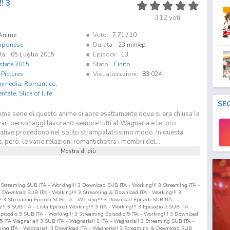
! 3
312
voti
Anime
Voto:
7.71
/ 10
pponese
Durata:
23 min/ep
ta:
05 Luglio 2015
Episodi:
13
state 2015
Stato:
Finito
 Pictures
Visualizzazioni:
83.024
mmedia
,
Romantico
,
entale
,
Slice of Life
SE
tima serie di questo anime si apre esattamente dove si era chiusa la
vari personaggi lavorano sempre tutti al Wagnaria e le loro
rative procedono nel solito strampalatissimo modo. In questa
, però, le varie relazioni romantiche tra i membri del...
Mostra di più
 3 Streaming SUB ITA - Working!!! 3 Download SUB ITA - Working!!! 3 Streaming ITA -
& Download SUB ITA - Working!!! 3 Streaming & Download ITA - Working!!! 3
! 3 Streaming Episodi SUB ITA - Working!!! 3 Download Episodi SUB ITA -
ng!!! 3 SUB ITA - Lista Episodi Working!!! 3 ITA - Working!!! 3 Episodio
5
SUB ITA -
Episodio
5
SUB ITA - Working!!! 3 Streaming Episodio
5
ITA - Working!!! 3 Download
5
ITA Wagnaria!! 3 SUB ITA - Wagnaria!! 3 ITA - Wagnaria!! 3 Streaming SUB ITA -
ming ITA - Wagnaria!! 3 Download ITA - Wagnaria!! 3 Streaming & Download SUB