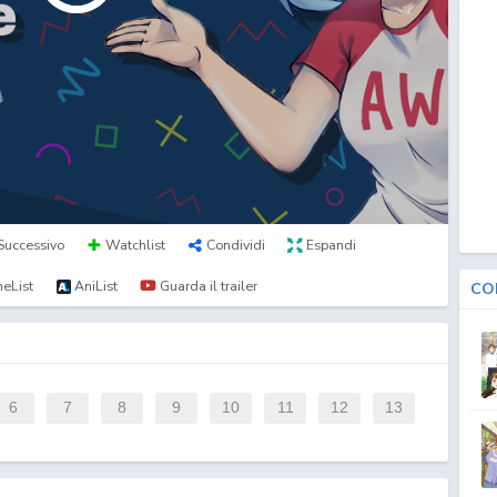
Successivo
Watchlist
Condividi
Espandi
eList
AniList
Guarda il trailer
CO
6
7
8
9
10
11
12
13