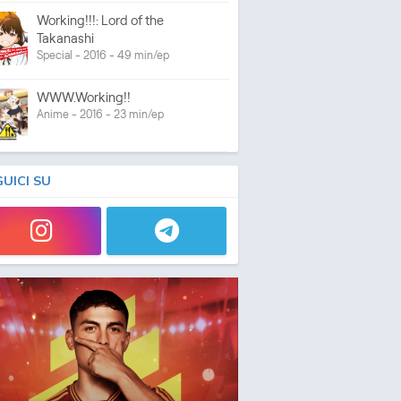
Working!!!: Lord of the
Takanashi
Special - 2016 - 49 min/ep
WWW.Working!!
Anime - 2016 - 23 min/ep
GUICI SU