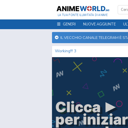
LA TUA FONTE ILLIMITATA DI ANIME
GENERI
NUOVE AGGIUNTE
UL
IL VECCHIO CANALE TELEGRAM È S
Working!!! 3