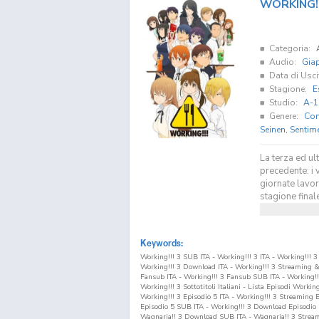
WORKING!!
Categoria:
Audio:
Gia
Data di Usci
Stagione:
E
Studio:
A-1
Genere:
Co
Seinen
,
Sentim
La terza ed ul
precedente: i 
giornate lavo
stagione finale
Keywords:
Working!!! 3 SUB ITA - Working!!! 3 ITA - Working!!!
Working!!! 3 Download ITA - Working!!! 3 Streaming 
Fansub ITA - Working!!! 3 Fansub SUB ITA - Working!!
Working!!! 3 Sottotitoli Italiani - Lista Episodi Worki
Working!!! 3 Episodio
5
ITA - Working!!! 3 Streaming 
Episodio
5
SUB ITA - Working!!! 3 Download Episodio
Wagnaria!! 3 Download SUB ITA - Wagnaria!! 3 Strea