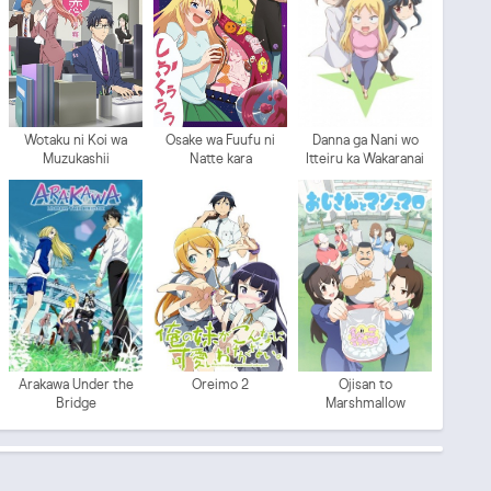
Wotaku ni Koi wa
Osake wa Fuufu ni
Danna ga Nani wo
Muzukashii
Natte kara
Itteiru ka Wakaranai
Ken 2 Sure-me
Arakawa Under the
Oreimo 2
Ojisan to
Bridge
Marshmallow