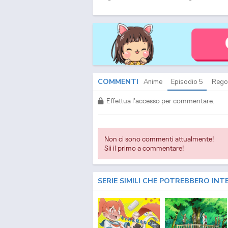
ITA - Wagnaria!! 3 Streaming & Download ITA - Wagna
SUB ITA - Wagnaria!! 3 Download Episodi SUB ITA - Wagn
Wagnaria!! 3 ITA - Wagnaria!! 3 Episodio
5
SUB ITA - W
Wagnaria!! 3 Streaming Episodio
5
ITA - Wagnaria!! 3
COMMENTI
Anime
Episodio
5
Rego
Effettua l'accesso per commentare.
Non ci sono commenti attualmente!
Sii il primo a commentare!
SERIE SIMILI CHE POTREBBERO INT