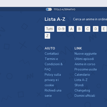
TITOLO ALTERNATIVO
Lista A-Z
Cerca un anime in ordine 
Tutti
0-9
A
B
C
D
E
Z
AIUTO
LINK
Contattaci
Nuove aggiunte
Termini e
Ultimi episodi
Condizioni &
Anime in corso
FAQ
Prossime uscite
Policy sulla
Calendario
privacy e i
Lista A-Z
cookie
Sfondi
Richiedi una
Changelog
serie
Domini ufficiali