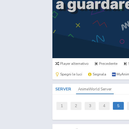
Player alternativo
Precedente
Spegni le luci
Segnala
MyAnim
SERVER
AnimeWorld Server
1
2
3
4
5