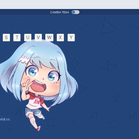
CAMBIA TEMA
S
T
U
V
W
X
Y
.
rld.cc
.
n