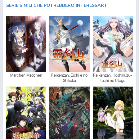
SERIE SIMILI CHE POTREBBERO INTERESSARTI
Marchen Madchen
Reikenzan: Eichi e no
Reikenzan: Hoshikuzu-
Shikaku
tachi no Utage