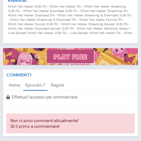
Keywords:
Witch Hat Atelier SUB ITA - Witch Hat Atelier ITA - Witch Hat Atelier Streaming
SUB ITA - Witch Hat Atelier Download SUB ITA - Witch Hat Atelier Streaming ITA -
Witch Hat Atelier Download ITA - Witch Hat Atelier Streaming & Download SUB ITA
- Witch Hat Atelier Streaming & Download ITA - Witch Hat Atelier Fansub ITA -
Witch Hat Atelier Fansub SUB ITA - Witch Hat Atelier Streaming Episodi SUB ITA -
Witch Hat Atelier Download Episodi SUB ITA - Witch Hat Atelier Sottotitoli Italiani -
Lista Episodi Witch Hat Atelier SUB ITA - Lista Episodi Witch Hat Atelier ITA - Witch
Hat Atelier Episodio
7
SUB ITA - Witch Hat Atelier Episodio
7
ITA - Witch Hat Atelier
Streaming Episodio
7
SUB ITA - Witch Hat Atelier Streaming Episodio
7
ITA - Witch
Hat Atelier Download Episodio
7
SUB ITA - Witch Hat Atelier Download Episodio
7
ITA Tongari Boushi no Atelier SUB ITA - Tongari Boushi no Atelier ITA - Tongari Boushi
no Atelier Streaming SUB ITA - Tongari Boushi no Atelier Download SUB ITA - Tongari
Boushi no Atelier Streaming ITA - Tongari Boushi no Atelier Download ITA - Tongari
Boushi no Atelier Streaming & Download SUB ITA - Tongari Boushi no Atelier
Streaming & Download ITA - Tongari Boushi no Atelier Fansub ITA - Tongari Boushi no
Atelier Fansub SUB ITA - Tongari Boushi no Atelier Streaming Episodi SUB ITA -
COMMENTI
Tongari Boushi no Atelier Download Episodi SUB ITA - Tongari Boushi no Atelier
Sottotitoli Italiani - Lista Episodi Tongari Boushi no Atelier SUB ITA - Lista Episodi
Anime
Episodio
7
Regole
Tongari Boushi no Atelier ITA - Tongari Boushi no Atelier Episodio
7
SUB ITA - Tongari
Boushi no Atelier Episodio
7
ITA - Tongari Boushi no Atelier Streaming Episodio
7
SUB ITA - Tongari Boushi no Atelier Streaming Episodio
7
ITA - Tongari Boushi no
Effettua l'accesso per commentare.
Atelier Download Episodio
7
SUB ITA - Tongari Boushi no Atelier Download Episodio
7
ITA
Non ci sono commenti attualmente!
Sii il primo a commentare!