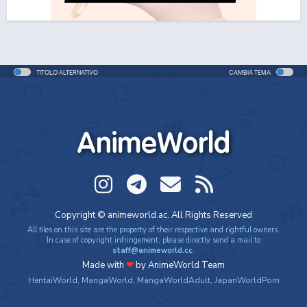
TITOLO ALTERNATIVO
CAMBIA TEMA
AnimeWorld
Copyright © animeworld.ac. All Rights Reserved
All files on this site are the property of their respective and rightful owners.
In case of copyright infringement, please directly send a mail to
staff@animeworld.cc
.
Made with
❤
by AnimeWorld Team
HentaiWorld
,
MangaWorld
,
MangaWorldAdult
,
JapanWorldPorn