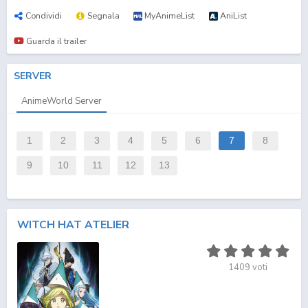
Condividi
Segnala
MyAnimeList
AniList
Guarda il trailer
SERVER
AnimeWorld Server
1
2
3
4
5
6
7
8
9
10
11
12
13
WITCH HAT ATELIER
1409
voti