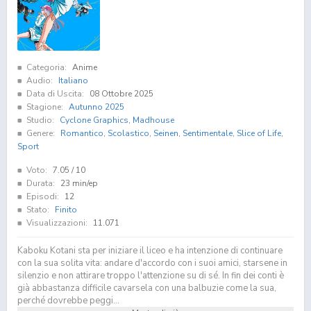
Categoria:
Anime
Audio:
Italiano
Data di Uscita:
08 Ottobre 2025
Stagione:
Autunno 2025
Studio:
Cyclone Graphics
,
Madhouse
Genere:
Romantico
,
Scolastico
,
Seinen
,
Sentimentale
,
Slice of Life
,
Sport
Voto:
7.05
/ 10
Durata:
23 min/ep
Episodi:
12
Stato:
Finito
Visualizzazioni:
11.071
Kaboku Kotani sta per iniziare il liceo e ha intenzione di continuare
con la sua solita vita: andare d'accordo con i suoi amici, starsene in
silenzio e non attirare troppo l'attenzione su di sé. In fin dei conti è
già abbastanza difficile cavarsela con una balbuzie come la sua,
perché dovrebbe peggi...