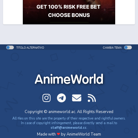
TITOLO ALTERNATIVO
CAMBIA TEMA
AnimeWorld
Copyright © animeworld.ac. All Rights Reserved
All files on this site are the property of their respective and rightful owners.
In case of copyright infringement, please directly send a mail to
staff@animeworld.cc
.
Made with
❤
by AnimeWorld Team