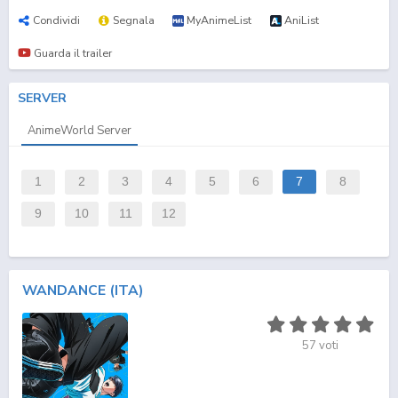
Condividi
Segnala
MyAnimeList
AniList
Guarda il trailer
SERVER
AnimeWorld Server
1
2
3
4
5
6
7
8
9
10
11
12
WANDANCE (ITA)
57
voti