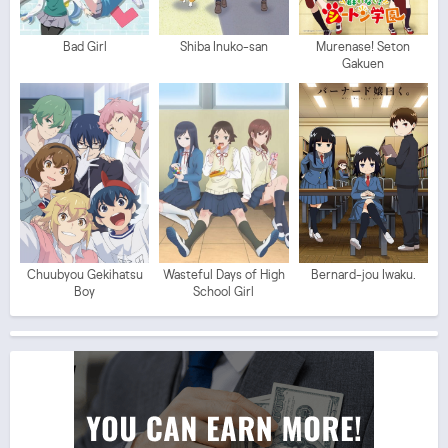
Bad Girl
Shiba Inuko-san
Murenase! Seton
Gakuen
Chuubyou Gekihatsu
Wasteful Days of High
Bernard-jou Iwaku.
Boy
School Girl