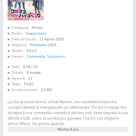
Categoria:
Anime
Audio:
Giapponese
Data di Uscita:
12 Aprile 2016
Stagione:
Primavera 2016
Studio:
AXsiZ
Genere:
Commedia
,
Scolastico
Voto:
6.04
/ 10
Durata:
4 min/ep
Episodi:
12
Stato:
Finito
Visualizzazioni:
13.462
La storia ruota intorno a Koki Narumi, uno studente liceale che
svolge l’attività di mangaka per un settimanale. Poiché il manga che
disegna è una commedia romantica dai toni osé, tiene segreta la sua
attività a tutti, salvo la sorella più giovane Toa e il suo migliore
amico Mihiro. Un giorno quando...
Mostra di più