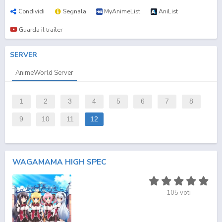
Condividi
Segnala
MyAnimeList
AniList
Guarda il trailer
SERVER
AnimeWorld Server
1
2
3
4
5
6
7
8
9
10
11
12
WAGAMAMA HIGH SPEC
105
voti