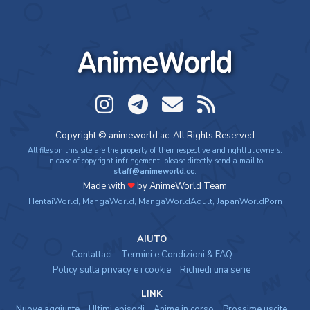
AnimeWorld
Copyright © animeworld.ac. All Rights Reserved
All files on this site are the property of their respective and rightful owners.
In case of copyright infringement, please directly send a mail to
staff@animeworld.cc
.
Made with
❤
by AnimeWorld Team
HentaiWorld
,
MangaWorld
,
MangaWorldAdult
,
JapanWorldPorn
AIUTO
Contattaci
Termini e Condizioni & FAQ
Policy sulla privacy e i cookie
Richiedi una serie
LINK
Nuove aggiunte
Ultimi episodi
Anime in corso
Prossime uscite