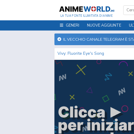
LA TUA FONTE ILLIMITATA DI ANIME
GENERI
NUOVE AGGIUNTE
UL
IL VECCHIO CANALE TELEGRAM È S
Vivy: Fluorite Eye's Song