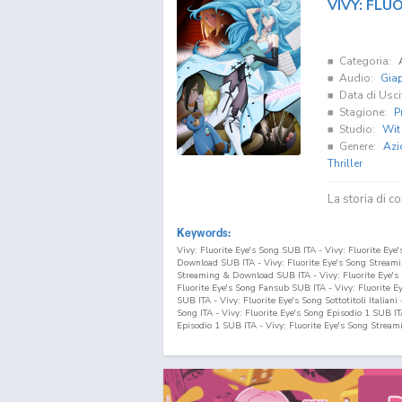
VIVY: FLU
Categoria:
Audio:
Gia
Data di Usci
Stagione:
P
Studio:
Wit
Genere:
Azi
Thriller
La storia di co
Keywords:
Vivy: Fluorite Eye's Song SUB ITA - Vivy: Fluorite Eye
Download SUB ITA - Vivy: Fluorite Eye's Song Streamin
Streaming & Download SUB ITA - Vivy: Fluorite Eye's 
Fluorite Eye's Song Fansub SUB ITA - Vivy: Fluorite E
SUB ITA - Vivy: Fluorite Eye's Song Sottotitoli Italiani
Song ITA - Vivy: Fluorite Eye's Song Episodio
1
SUB ITA
Episodio
1
SUB ITA - Vivy: Fluorite Eye's Song Stream
Fluorite Eye's Song Download Episodio
1
ITA