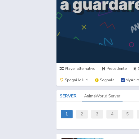
Player alternativo
Precedente
Spegni le luci
Segnala
MyAnim
SERVER
AnimeWorld Server
1
2
3
4
5