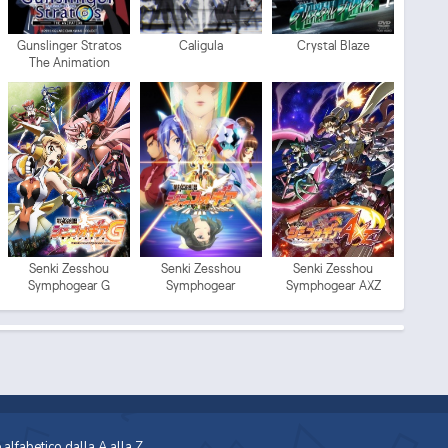
Gunslinger Stratos
Caligula
Crystal Blaze
The Animation
Senki Zesshou
Senki Zesshou
Senki Zesshou
Symphogear G
Symphogear
Symphogear AXZ
alfabetico dalla A alla Z.