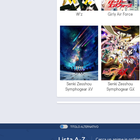
W'z
Girly Air Force
Senki Zesshou
Senki Zesshou
Symphogear XV
Symphogear GX
TITOLO ALTERNATIVO
Lista A-Z
Cerca un anime in ordine 