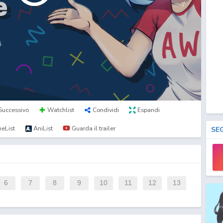
Successivo
Watchlist
Condividi
Espandi
eList
AniList
Guarda il trailer
SE
6
7
8
9
10
11
12
13