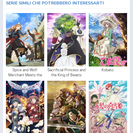
SERIE SIMILI CHE POTREBBERO INTERESSARTI
Spice and Wolf:
Sacrificial Princess and
Kobato.
Merchant Meets the
the King of Beasts
Wise Wolf