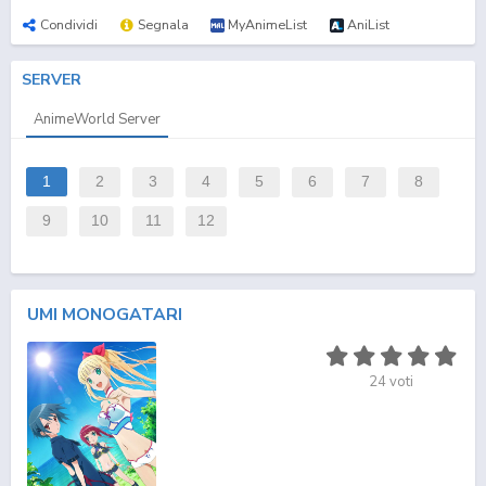
Condividi
Segnala
MyAnimeList
AniList
SERVER
AnimeWorld Server
1
2
3
4
5
6
7
8
9
10
11
12
UMI MONOGATARI
24
voti