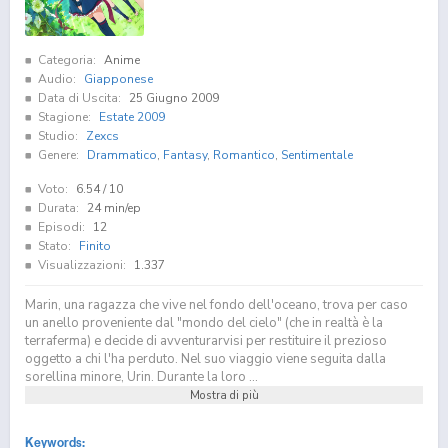
Categoria:
Anime
Audio:
Giapponese
Data di Uscita:
25 Giugno 2009
Stagione:
Estate 2009
Studio:
Zexcs
Genere:
Drammatico
,
Fantasy
,
Romantico
,
Sentimentale
Voto:
6.54
/ 10
Durata:
24 min/ep
Episodi:
12
Stato:
Finito
Visualizzazioni:
1.337
Marin, una ragazza che vive nel fondo dell'oceano, trova per caso
un anello proveniente dal "mondo del cielo" (che in realtà è la
terraferma) e decide di avventurarvisi per restituire il prezioso
oggetto a chi l'ha perduto. Nel suo viaggio viene seguita dalla
sorellina minore, Urin. Durante la loro ...
Mostra di più
Keywords: