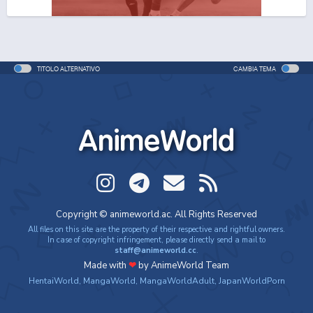
TITOLO ALTERNATIVO
CAMBIA TEMA
AnimeWorld
Copyright © animeworld.ac. All Rights Reserved
All files on this site are the property of their respective and rightful owners.
In case of copyright infringement, please directly send a mail to
staff@animeworld.cc
.
Made with
❤
by AnimeWorld Team
HentaiWorld
,
MangaWorld
,
MangaWorldAdult
,
JapanWorldPorn