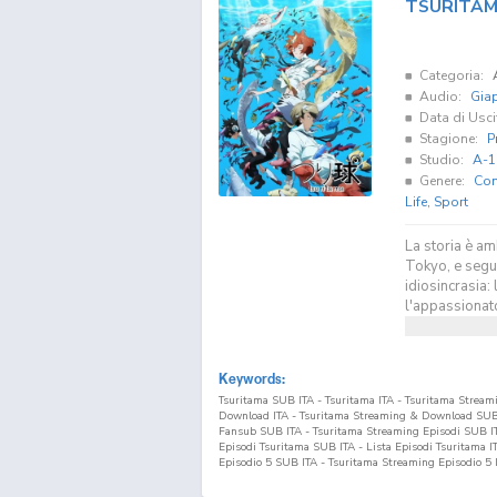
TSURITA
Categoria:
Audio:
Gia
Data di Usci
Stagione:
P
Studio:
A-1
Genere:
Co
Life
,
Sport
La storia è am
Tokyo, e segue
idiosincrasia:
l'appassionato
Keywords:
Tsuritama SUB ITA - Tsuritama ITA - Tsuritama Strea
Download ITA - Tsuritama Streaming & Download SUB 
Fansub SUB ITA - Tsuritama Streaming Episodi SUB ITA 
Episodi Tsuritama SUB ITA - Lista Episodi Tsuritama I
Episodio
5
SUB ITA - Tsuritama Streaming Episodio
5