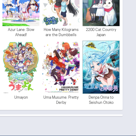
Azur Lane: Slow
How Many Kilograms
2200 Cat Country
Ahead!
are the Dumbbells
Japan
You Lift?
Umayon
Uma Musume: Pretty
Denpa Onna to
Derby
Seishun Otoko