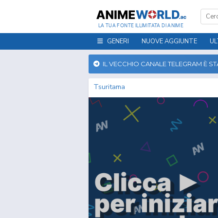
LA TUA FONTE ILLIMITATA DI ANIME
GENERI
NUOVE AGGIUNTE
UL
IL VECCHIO CANALE TELEGRAM È S
Tsuritama