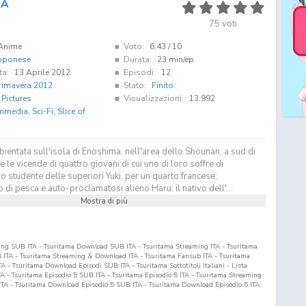
MA
75
voti
Anime
Voto:
6.43
/ 10
pponese
Durata:
23 min/ep
ta:
13 Aprile 2012
Episodi:
12
rimavera 2012
Stato:
Finito
 Pictures
Visualizzazioni:
13.992
mmedia
,
Sci-Fi
,
Slice of
bientata sull'isola di Enoshima, nell'area dello Shounan, a sud di
 le vicende di quattro giovani di cui uno di loro soffre di
 lo studente delle superiori Yuki, per un quarto francese;
 di pesca e auto-proclamatosi alieno Haru; il nativo dell'...
Mostra di più
ming SUB ITA - Tsuritama Download SUB ITA - Tsuritama Streaming ITA - Tsuritama
ITA - Tsuritama Streaming & Download ITA - Tsuritama Fansub ITA - Tsuritama
- Tsuritama Download Episodi SUB ITA - Tsuritama Sottotitoli Italiani - Lista
TA - Tsuritama Episodio
5
SUB ITA - Tsuritama Episodio
5
ITA - Tsuritama Streaming
ITA - Tsuritama Download Episodio
5
SUB ITA - Tsuritama Download Episodio
5
ITA