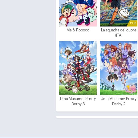
DUB
Me & Roboco
La squadra del cuore
(ITA)
Uma Musume: Pretty
Uma Musume: Pretty
Derby 3
Derby 2