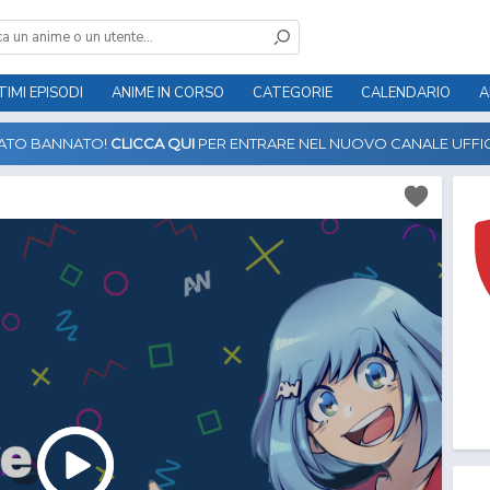
TIMI EPISODI
ANIME IN CORSO
CATEGORIE
CALENDARIO
A
TATO BANNATO!
CLICCA QUI
PER ENTRARE NEL NUOVO CANALE UFFIC