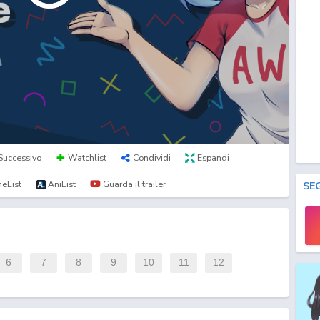
Successivo
Watchlist
Condividi
Espandi
eList
AniList
Guarda il trailer
SE
6
7
8
9
10
11
12