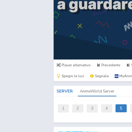
Player alternativo
Precedente
Spegni le luci
Segnala
MyAnim
SERVER
AnimeWorld Server
1
2
3
4
5