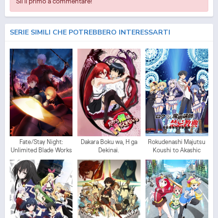
Sii il primo a commentare!
SERIE SIMILI CHE POTREBBERO INTERESSARTI
Fate/Stay Night:
Dakara Boku wa, H ga
Rokudenashi Majutsu
Unlimited Blade Works
Dekinai.
Koushi to Akashic
Records