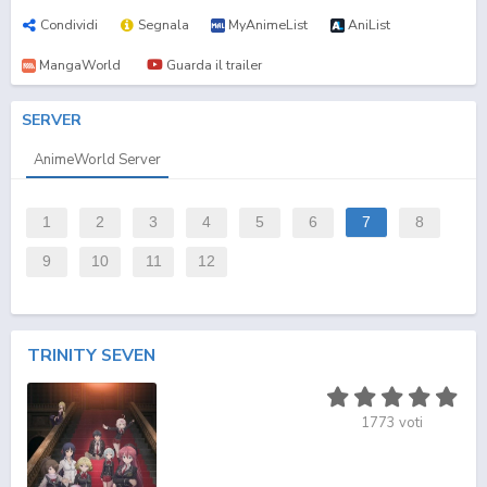
Condividi
Segnala
MyAnimeList
AniList
MangaWorld
Guarda il trailer
SERVER
AnimeWorld Server
1
2
3
4
5
6
7
8
9
10
11
12
TRINITY SEVEN
1773
voti