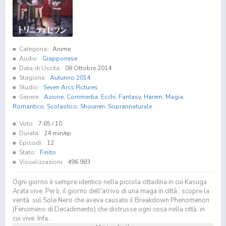
Categoria:
Anime
Audio:
Giapponese
Data di Uscita:
08 Ottobre 2014
Stagione:
Autunno 2014
Studio:
Seven Arcs Pictures
Genere:
Azione
,
Commedia
,
Ecchi
,
Fantasy
,
Harem
,
Magia
,
Romantico
,
Scolastico
,
Shounen
,
Soprannaturale
Voto:
7.65
/ 10
Durata:
24 min/ep
Episodi:
12
Stato:
Finito
Visualizzazioni:
496.983
Ogni giorno è sempre identico nella piccola cittadina in cui Kasuga
Arata vive. Però, il giorno dell'arrivo di una maga in città , scopre la
verità sul Sole Nero che aveva causato il Breakdown Phenomenon
(Fenomeno di Decadimento) che distrusse ogni cosa nella città in
cui vive. Infa...