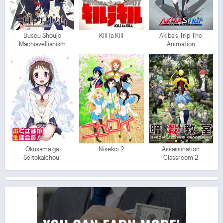
Busou Shoujo
Kill la Kill
Akiba's Trip The
Machiavellianism
Animation
Okusama ga
Nisekoi 2
Assassination
Seitokaichou!
Classroom 2