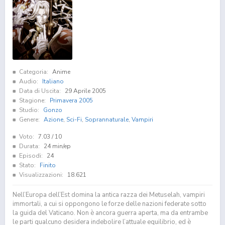
Categoria:
Anime
Audio:
Italiano
Data di Uscita:
29 Aprile 2005
Stagione:
Primavera 2005
Studio:
Gonzo
Genere:
Azione
,
Sci-Fi
,
Soprannaturale
,
Vampiri
Voto:
7.03
/ 10
Durata:
24 min/ep
Episodi:
24
Stato:
Finito
Visualizzazioni:
18.621
Nell’Europa dell’Est domina la antica razza dei Metuselah, vampiri
immortali, a cui si oppongono le forze delle nazioni federate sotto
la guida del Vaticano. Non è ancora guerra aperta, ma da entrambe
le parti qualcuno desidera indebolire l’attuale equilibrio, ed è