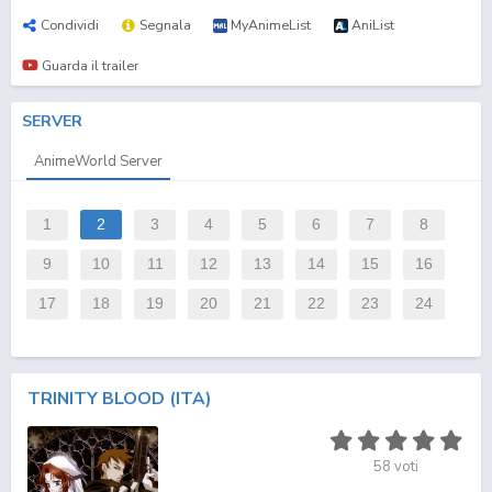
Condividi
Segnala
MyAnimeList
AniList
Guarda il trailer
SERVER
AnimeWorld Server
1
2
3
4
5
6
7
8
9
10
11
12
13
14
15
16
17
18
19
20
21
22
23
24
TRINITY BLOOD (ITA)
58
voti