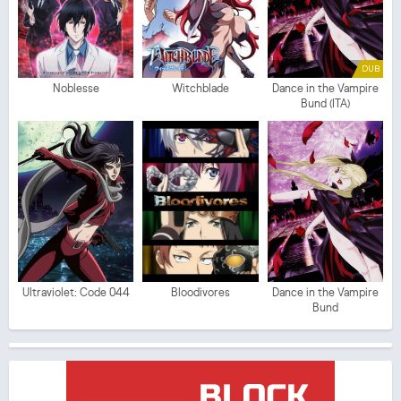
DUB
Noblesse
Witchblade
Dance in the Vampire
Bund (ITA)
Ultraviolet: Code 044
Bloodivores
Dance in the Vampire
Bund