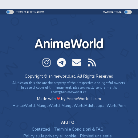
TITOLO ALTERNATIVO
CAMBIA TEMA
AnimeWorld
Copyright © animeworld.ac. All Rights Reserved
All files on this site are the property of their respective and rightful owners.
In case of copyright infringement, please directly send a mail to
staff@animeworld.cc
.
Made with
❤
by AnimeWorld Team
HentaiWorld
,
MangaWorld
,
MangaWorldAdult
,
JapanWorldPorn
AIUTO
Contattaci
Termini e Condizioni & FAQ
Policy sulla privacy e i cookie
Richiedi una serie