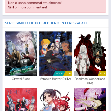
Non ci sono commenti attualmente!
Sii il primo a commentare!
SERIE SIMILI CHE POTREBBERO INTERESSARTI
MOVIE
DUB
DUB
Crystal Blaze
Vampire Hunter D (ITA)
Deadman Wonderland
(ITA)