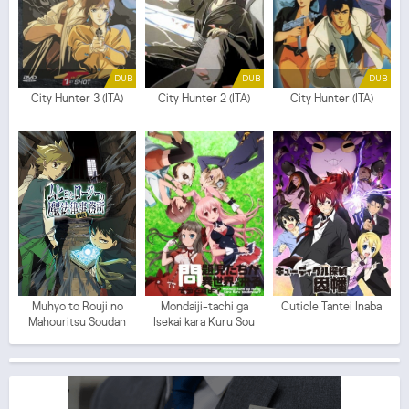
DUB
DUB
DUB
City Hunter 3 (ITA)
City Hunter 2 (ITA)
City Hunter (ITA)
Muhyo to Rouji no
Mondaiji-tachi ga
Cuticle Tantei Inaba
Mahouritsu Soudan
Isekai kara Kuru Sou
Jimusho
Desu yo?