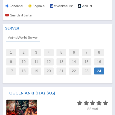
Condividi
Segnala
MyAnimeList
AniList
Guarda il trailer
SERVER
AnimeWorld Server
1
2
3
4
5
6
7
8
9
10
11
12
13
14
15
16
17
18
19
20
21
22
23
24
TOUGEN ANKI (ITA) (AG)
88
voti