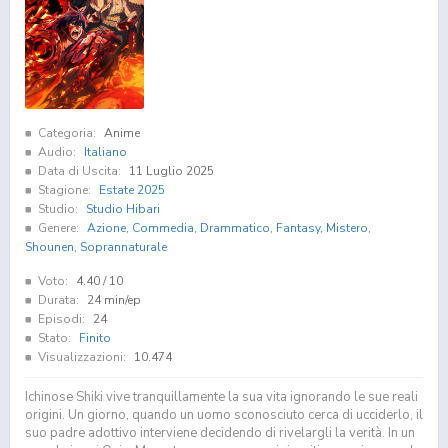
Categoria:
Anime
Audio:
Italiano
Data di Uscita:
11 Luglio 2025
Stagione:
Estate 2025
Studio:
Studio Hibari
Genere:
Azione
,
Commedia
,
Drammatico
,
Fantasy
,
Mistero
,
Shounen
,
Soprannaturale
Voto:
4.40
/ 10
Durata:
24 min/ep
Episodi:
24
Stato:
Finito
Visualizzazioni:
10.474
Ichinose Shiki vive tranquillamente la sua vita ignorando le sue reali
origini. Un giorno, quando un uomo sconosciuto cerca di ucciderlo, il
suo padre adottivo interviene decidendo di rivelargli la verità. In un