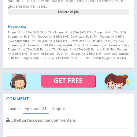
mondo in cui Oni e Momotaro non sono mai riusciti a convivere, nel
giovane scorre il san...
Mostra di più
Keywords:
Tougen Anki (ITA) (AG) SUB ITA - Tougen Anki (ITA) (AG) ITA - Tougen Anki (ITA) (AG)
Streaming SUB ITA - Tougen Anki (ITA) (AG) Download SUB ITA - Tougen Anki (ITA)
(AG) Streaming ITA - Tougen Anki (ITA) (AG) Download ITA - Tougen Anki (ITA) (AG)
Streaming & Download SUB ITA - Tougen Anki (ITA) (AG) Streaming & Download ITA -
Tougen Anki (ITA) (AG) Fansub ITA - Tougen Anki (ITA) (AG) Fansub SUB ITA - Tougen
Anki (ITA) (AG) Streaming Episodi SUB ITA - Tougen Anki (ITA) (AG) Download Episodi
SUB ITA - Tougen Anki (ITA) (AG) Sottotitoli Italiani - Lista Episodi Tougen Anki (ITA)
(AG) SUB ITA - Lista Episodi Tougen Anki (ITA) (AG) ITA - Tougen Anki (ITA) (AG)
Episodio
24
SUB ITA - Tougen Anki (ITA) (AG) Episodio
24
ITA - Tougen Anki (ITA) (AG)
Streaming Episodio
24
SUB ITA - Tougen Anki (ITA) (AG) Streaming Episodio
24
ITA -
Tougen Anki (ITA) (AG) Download Episodio
24
SUB ITA - Tougen Anki (ITA) (AG)
Download Episodio
24
ITA
COMMENTI
Anime
Episodio
24
Regole
Effettua l'accesso per commentare.