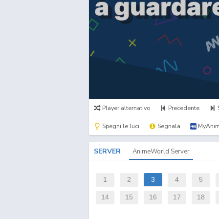
Player alternativo
Precedente
Spegni le luci
Segnala
MyAnim
SERVER
AnimeWorld Server
1
2
3
4
5
14
15
16
17
18