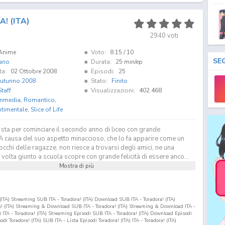
! (ITA)
2940
voti
Anime
Voto:
8.15
/ 10
SE
iano
Durata:
25 min/ep
ta:
02 Ottobre 2008
Episodi:
25
utunno 2008
Stato:
Finito
Staff
Visualizzazioni:
402.468
mmedia
,
Romantico
,
ntimentale
,
Slice of Life
sta per cominciare il secondo anno di liceo con grande
A causa del suo aspetto minaccioso, che lo fa apparire come un
occhi delle ragazze, non riesce a trovarsi degli amici, ne una
 volta giunto a scuola scopre con grande felicità di essere anco...
Mostra di più
! (ITA) Streaming SUB ITA - Toradora! (ITA) Download SUB ITA - Toradora! (ITA)
ra! (ITA) Streaming & Download SUB ITA - Toradora! (ITA) Streaming & Download ITA -
B ITA - Toradora! (ITA) Streaming Episodi SUB ITA - Toradora! (ITA) Download Episodi
sodi Toradora! (ITA) SUB ITA - Lista Episodi Toradora! (ITA) ITA - Toradora! (ITA)