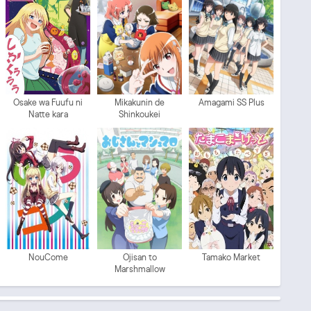
Osake wa Fuufu ni
Mikakunin de
Amagami SS Plus
Natte kara
Shinkoukei
NouCome
Ojisan to
Tamako Market
Marshmallow