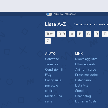
TITOLO ALTERNATIVO
Lista A-Z
Cerca un anime in ordine 
Tutti
0-9
A
B
C
D
E
Z
AIUTO
LINK
Contattaci
Nuove aggiunte
Termini e
Ultimi episodi
Condizioni &
Anime in corso
FAQ
Prossime uscite
Policy sulla
Calendario
privacy e i
Lista A-Z
cookie
Sfondi
Richiedi una
Changelog
serie
Domini ufficiali