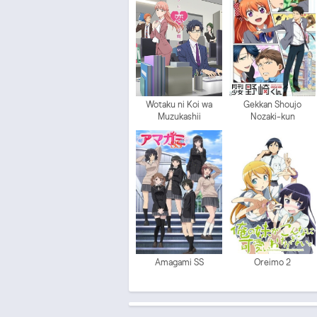
Wotaku ni Koi wa
Gekkan Shoujo
Muzukashii
Nozaki-kun
Amagami SS
Oreimo 2