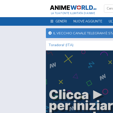
LA TUA FONTE ILLIMITATA DI ANIME
GENERI
NUOVE AGGIUNTE
UL
IL VECCHIO CANALE TELEGRAM È S
Toradora! (ITA)