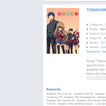
TORADORA
Categoria:
Audio:
Ital
Data di Usci
Stagione:
A
Studio:
J.C.
Genere:
Co
Scolastico
,
Se
Ryuuji Takasu 
apprensione. 
gangster agli 
fidanzata! Una
Keywords:
Toradora! (ITA) SUB ITA - Toradora! (ITA) ITA - Toradora
Streaming ITA - Toradora! (ITA) Download ITA - Torado
Toradora! (ITA) Fansub ITA - Toradora! (ITA) Fansub SU
SUB ITA - Toradora! (ITA) Sottotitoli Italiani - Lista Epi