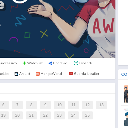
Successivo
Watchlist
Condividi
Espandi
eList
AniList
MangaWorld
Guarda il trailer
CO
6
7
8
9
10
11
12
13
19
20
21
22
23
24
25