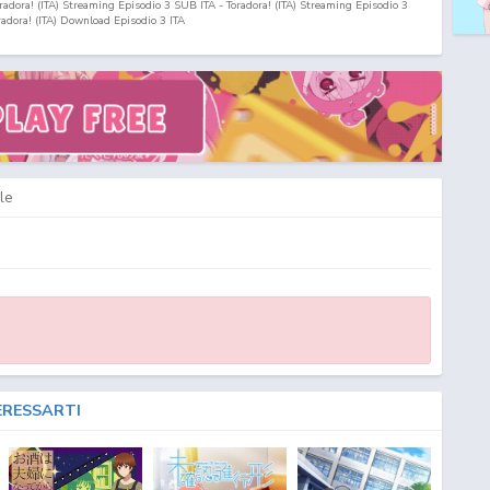
oradora! (ITA) Streaming Episodio
3
SUB ITA - Toradora! (ITA) Streaming Episodio
3
radora! (ITA) Download Episodio
3
ITA
le
ERESSARTI