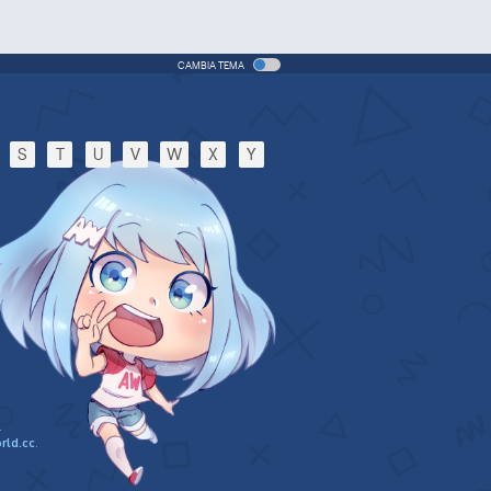
CAMBIA TEMA
S
T
U
V
W
X
Y
.
rld.cc
.
n