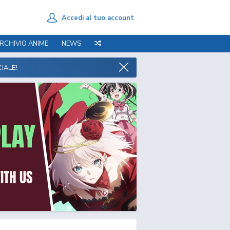
Accedi al tuo account
RCHIVIO ANIME
NEWS
IALE!