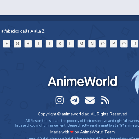
alfabetico dalla A alla Z.
F
G
H
I
J
K
L
M
N
O
P
Q
R
AnimeWorld
Copyright © animeworld.ac. All Rights Reserved
All files on this site are the property of their respective and rightful owners
In case of copyright infringement, please directly send a mail to
staff@animewo
Made with
❤
by AnimeWorld Team
HentaiWorld
,
MangaWorld
,
MangaWorldAdult
,
JapanWorldPor