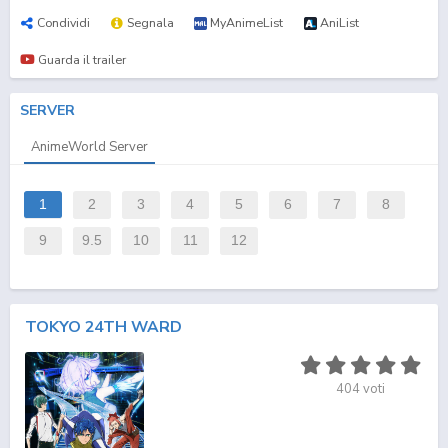
Condividi
Segnala
MyAnimeList
AniList
Guarda il trailer
SERVER
AnimeWorld Server
1
2
3
4
5
6
7
8
9
9.5
10
11
12
TOKYO 24TH WARD
404
voti