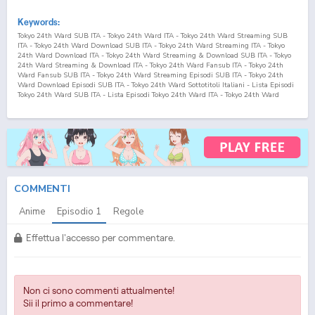
Keywords:
Tokyo 24th Ward SUB ITA - Tokyo 24th Ward ITA - Tokyo 24th Ward Streaming SUB
ITA - Tokyo 24th Ward Download SUB ITA - Tokyo 24th Ward Streaming ITA - Tokyo
24th Ward Download ITA - Tokyo 24th Ward Streaming & Download SUB ITA - Tokyo
24th Ward Streaming & Download ITA - Tokyo 24th Ward Fansub ITA - Tokyo 24th
Ward Fansub SUB ITA - Tokyo 24th Ward Streaming Episodi SUB ITA - Tokyo 24th
Ward Download Episodi SUB ITA - Tokyo 24th Ward Sottotitoli Italiani - Lista Episodi
Tokyo 24th Ward SUB ITA - Lista Episodi Tokyo 24th Ward ITA - Tokyo 24th Ward
Episodio
1
SUB ITA - Tokyo 24th Ward Episodio
1
ITA - Tokyo 24th Ward Streaming
Episodio
1
SUB ITA - Tokyo 24th Ward Streaming Episodio
1
ITA - Tokyo 24th Ward
Download Episodio
1
SUB ITA - Tokyo 24th Ward Download Episodio
1
ITA Tokyo
Twenty Fourth Ward SUB ITA - Tokyo Twenty Fourth Ward ITA - Tokyo Twenty Fourth
Ward Streaming SUB ITA - Tokyo Twenty Fourth Ward Download SUB ITA - Tokyo
Twenty Fourth Ward Streaming ITA - Tokyo Twenty Fourth Ward Download ITA - Tokyo
Twenty Fourth Ward Streaming & Download SUB ITA - Tokyo Twenty Fourth Ward
Streaming & Download ITA - Tokyo Twenty Fourth Ward Fansub ITA - Tokyo Twenty
Fourth Ward Fansub SUB ITA - Tokyo Twenty Fourth Ward Streaming Episodi SUB ITA
COMMENTI
- Tokyo Twenty Fourth Ward Download Episodi SUB ITA - Tokyo Twenty Fourth Ward
Sottotitoli Italiani - Lista Episodi Tokyo Twenty Fourth Ward SUB ITA - Lista Episodi
Anime
Episodio
1
Regole
Tokyo Twenty Fourth Ward ITA - Tokyo Twenty Fourth Ward Episodio
1
SUB ITA - Tokyo
Twenty Fourth Ward Episodio
1
ITA - Tokyo Twenty Fourth Ward Streaming Episodio
1
SUB ITA - Tokyo Twenty Fourth Ward Streaming Episodio
1
ITA - Tokyo Twenty Fourth
Effettua l'accesso per commentare.
Ward Download Episodio
1
SUB ITA - Tokyo Twenty Fourth Ward Download Episodio
1
ITA
Non ci sono commenti attualmente!
Sii il primo a commentare!