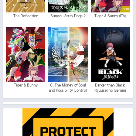
DUB
The Reflection
Bungou Stray Dogs 2
Tiger & Bunny (ITA)
Tiger & Bunny
C: The Money of Soul
Darker than Black:
and Possibility Control
Ryuusei no Gemini