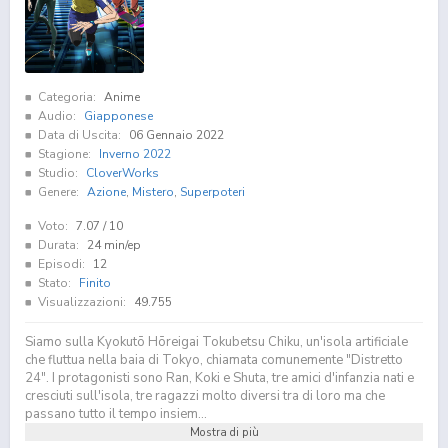
Categoria:
Anime
Audio:
Giapponese
Data di Uscita:
06 Gennaio 2022
Stagione:
Inverno 2022
Studio:
CloverWorks
Genere:
Azione
,
Mistero
,
Superpoteri
Voto:
7.07
/ 10
Durata:
24 min/ep
Episodi:
12
Stato:
Finito
Visualizzazioni:
49.755
Siamo sulla Kyokutō Hōreigai Tokubetsu Chiku, un'isola artificiale
che fluttua nella baia di Tokyo, chiamata comunemente "Distretto
24". I protagonisti sono Ran, Koki e Shuta, tre amici d'infanzia nati e
cresciuti sull'isola, tre ragazzi molto diversi tra di loro ma che
passano tutto il tempo insiem...
Mostra di più