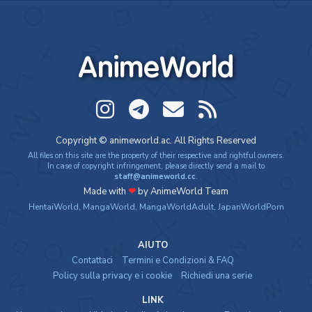
AnimeWorld
Copyright © animeworld.ac. All Rights Reserved
All files on this site are the property of their respective and rightful owners.
In case of copyright infringement, please directly send a mail to
staff@animeworld.cc
.
Made with
❤
by AnimeWorld Team
HentaiWorld
,
MangaWorld
,
MangaWorldAdult
,
JapanWorldPorn
AIUTO
Contattaci
Termini e Condizioni & FAQ
Policy sulla privacy e i cookie
Richiedi una serie
LINK