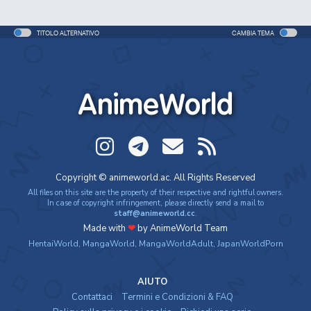
TITOLO ALTERNATIVO
CAMBIA TEMA
AnimeWorld
Copyright © animeworld.ac. All Rights Reserved
All files on this site are the property of their respective and rightful owners.
In case of copyright infringement, please directly send a mail to
staff@animeworld.cc
.
Made with
❤
by AnimeWorld Team
HentaiWorld
,
MangaWorld
,
MangaWorldAdult
,
JapanWorldPorn
AIUTO
Contattaci
Termini e Condizioni & FAQ