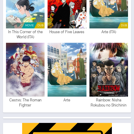
MOVIE
DUB
DUB
In This Corner of the
House of Five Leaves
Arte (ITA)
World (ITA)
Cestvs: The Roman
Arte
Rainbow: Nisha
Fighter
Rokubou no Shichinin