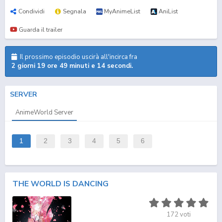
Condividi
Segnala
MyAnimeList
AniList
Guarda il trailer
Il prossimo episodio uscirà all'incirca fra
2 giorni 19 ore 49 minuti e 13 secondi.
SERVER
AnimeWorld Server
1
2
3
4
5
6
THE WORLD IS DANCING
172
voti