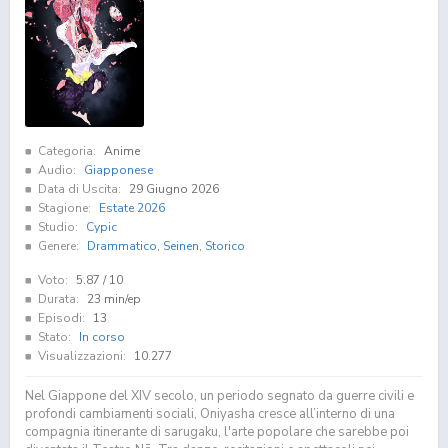
Categoria:
Anime
Audio:
Giapponese
Data di Uscita:
29 Giugno 2026
Stagione:
Estate 2026
Studio:
Cypic
Genere:
Drammatico
,
Seinen
,
Storico
Voto:
5.87
/ 10
Durata:
23 min/ep
Episodi:
13
Stato:
In corso
Visualizzazioni:
10.277
Nel Giappone del XIV secolo, un periodo segnato da guerre civili e
profondi cambiamenti sociali, Oniyasha cresce all’interno di una
compagnia itinerante di sarugaku, l'arte popolare che sarebbe poi