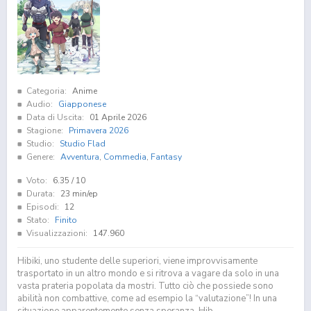
Categoria:
Anime
Audio:
Giapponese
Data di Uscita:
01 Aprile 2026
Stagione:
Primavera 2026
Studio:
Studio Flad
Genere:
Avventura
,
Commedia
,
Fantasy
Voto:
6.35
/ 10
Durata:
23 min/ep
Episodi:
12
Stato:
Finito
Visualizzazioni:
147.960
Hibiki, uno studente delle superiori, viene improvvisamente
trasportato in un altro mondo e si ritrova a vagare da solo in una
vasta prateria popolata da mostri. Tutto ciò che possiede sono
abilità non combattive, come ad esempio la “valutazione”! In una
situazione apparentemente senza speranza, Hib...