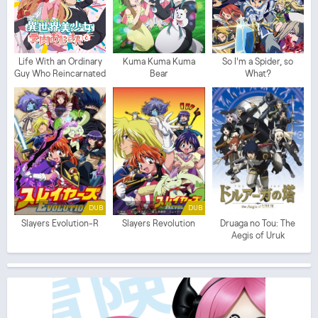
Life With an Ordinary
Kuma Kuma Kuma
So I'm a Spider, so
Guy Who Reincarnated
Bear
What?
Into a Total Fantasy
Knockout
DUB
DUB
Slayers Evolution-R
Slayers Revolution
Druaga no Tou: The
Aegis of Uruk