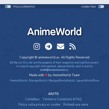
TITOLO ALTERNATIVO
CAMBIA TEMA
AnimeWorld
Copyright © animeworld.ac. All Rights Reserved
All files on this site are the property of their respective and rightful owners.
In case of copyright infringement, please directly send a mail to
staff@animeworld.cc
.
Made with
❤
by AnimeWorld Team
HentaiWorld
,
MangaWorld
,
MangaWorldAdult
,
JapanWorldPorn
AIUTO
Contattaci
Termini e Condizioni & FAQ
Policy sulla privacy e i cookie
Richiedi una serie