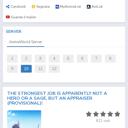
Condividi
Segnala
MyAnimeList
AniList
Guarda il trailer
SERVER
AnimeWorld Server
1
2
3
4
5
6
7
8
9
10
11
12
THE STRONGEST JOB IS APPARENTLY NOT A
HERO OR A SAGE, BUT AN APPRAISER
(PROVISIONAL)!
821
voti