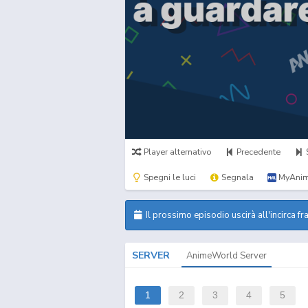
Player alternativo
Precedente
Spegni le luci
Segnala
MyAnim
Il prossimo episodio uscirà all'incirca fr
SERVER
AnimeWorld Server
1
2
3
4
5