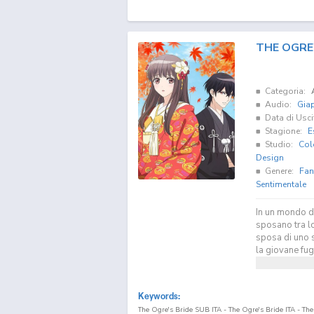
THE OGRE'
Categoria:
Audio:
Gia
Data di Usci
Stagione:
E
Studio:
Col
Design
Genere:
Fan
Sentimentale
In un mondo do
sposano tra lo
sposa di uno s
la giovane fug
Keywords:
The Ogre's Bride SUB ITA - The Ogre's Bride ITA - Th