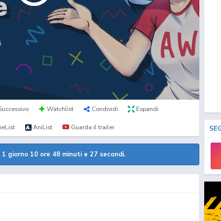
Successivo
Watchlist
Condividi
Espandi
eList
AniList
Guarda il trailer
SE
a
1 giorno 10 ore 48 minuti e 26 secondi.