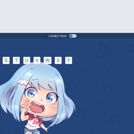
CAMBIA TEMA
S
T
U
V
W
X
Y