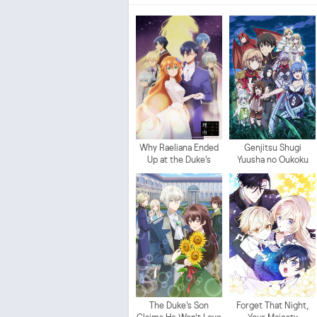
Why Raeliana Ended
Genjitsu Shugi
Up at the Duke's
Yuusha no Oukoku
Mansion
Saikenki Part 2
The Duke's Son
Forget That Night,