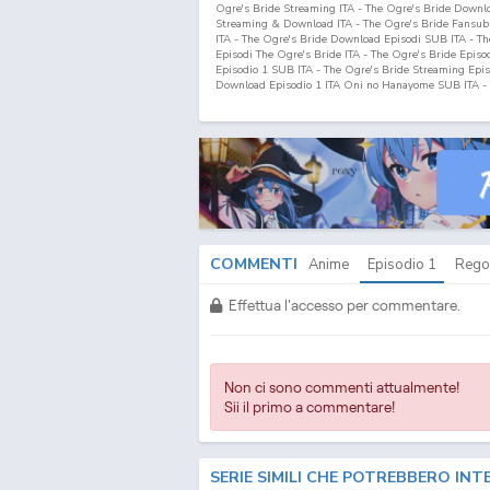
Ogre's Bride Streaming ITA - The Ogre's Bride Downl
Streaming & Download ITA - The Ogre's Bride Fansub 
ITA - The Ogre's Bride Download Episodi SUB ITA - The 
Episodi The Ogre's Bride ITA - The Ogre's Bride Episo
Episodio
1
SUB ITA - The Ogre's Bride Streaming Epi
Download Episodio
1
ITA Oni no Hanayome SUB ITA -
Download SUB ITA - Oni no Hanayome Streaming ITA
ITA - Oni no Hanayome Streaming & Download ITA - 
Hanayome Streaming Episodi SUB ITA - Oni no Hanayom
Episodi Oni no Hanayome SUB ITA - Lista Episodi O
Episodio
1
ITA - Oni no Hanayome Streaming Episodi
Download Episodio
1
SUB ITA - Oni no Hanayome Dow
COMMENTI
Anime
Episodio
1
Rego
Effettua l'accesso per commentare.
Non ci sono commenti attualmente!
Sii il primo a commentare!
SERIE SIMILI CHE POTREBBERO INT