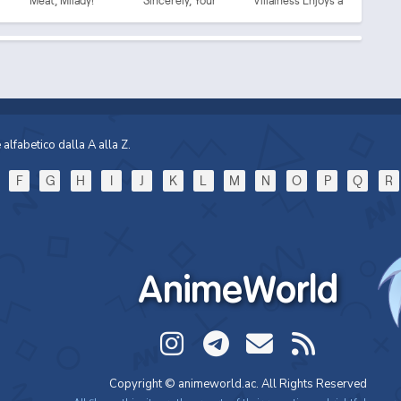
Meat, Milady!
Sincerely, Your
Villainess Enjoys a
Broken Saintess
Carefree Life Married
to Her Worst Enemy!
alfabetico dalla A alla Z.
F
G
H
I
J
K
L
M
N
O
P
Q
R
AnimeWorld
Copyright © animeworld.ac. All Rights Reserved