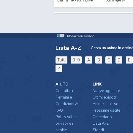
Claims He Won't Love
Your Majesty
Me, But Showers Me
with Adoration
TITOLO ALTERNATIVO
Lista A-Z
Cerca un anime in ordine 
Tutti
0-9
A
B
C
D
E
Z
AIUTO
LINK
Contattaci
Nuove aggiunte
Termini e
Ultimi episodi
Condizioni &
Anime in corso
FAQ
Prossime uscite
Policy sulla
Calendario
privacy e i
Lista A-Z
cookie
Sfondi