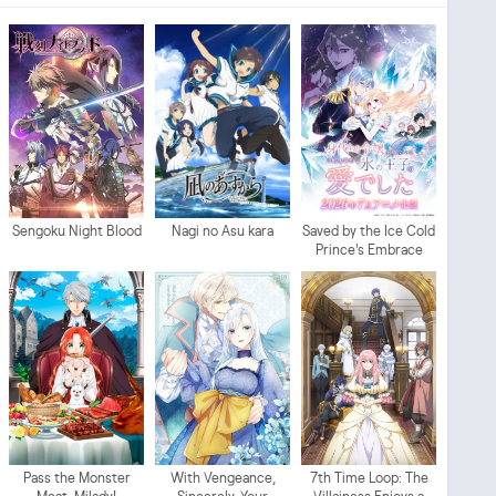
Sengoku Night Blood
Nagi no Asu kara
Saved by the Ice Cold
Prince's Embrace
Pass the Monster
With Vengeance,
7th Time Loop: The