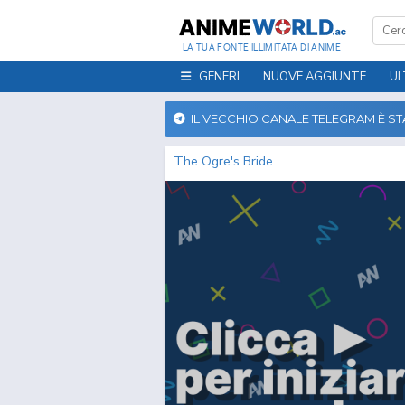
LA TUA FONTE ILLIMITATA DI ANIME
GENERI
NUOVE AGGIUNTE
UL
IL VECCHIO CANALE TELEGRAM È S
The Ogre's Bride