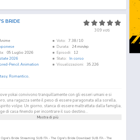
S BRIDE
309
voti
Anime
Voto:
7.38
/ 10
pponese
Durata:
24 min/ep
ta:
05 Luglio 2026
Episodi:
12
state 2026
Stato:
In corso
ored-Pencil Animation
Visualizzazioni:
35.226
tasy
,
Romantico
,
ve yokai convivono tranquillamente con gli esseri umani e si
ro, una ragazza sente il peso di essere paragonata alla sorella,
pirito volpe. Un giorno, stanca di essere maltrattata dalla famiglia,
ge di casa finendo per incontrare il suo destino...
Mostra di più
e Ogre's Bride Streaming SUB ITA - The Ogre's Bride Download SUB ITA - The