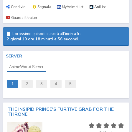
Condividi
Segnala
MyAnimeList
AniList
Guarda il trailer
Il prossimo episodio uscirà all'incirca fra
2 giorni 19 ore 18 minuti e 56 secondi.
SERVER
AnimeWorld Server
1
2
3
4
5
THE INSIPID PRINCE'S FURTIVE GRAB FOR THE
THRONE