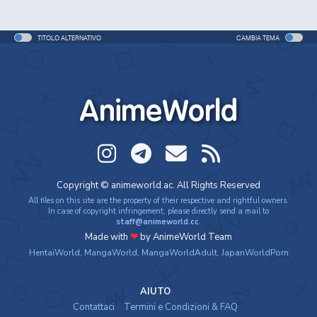
TITOLO ALTERNATIVO
CAMBIA TEMA
AnimeWorld
Copyright © animeworld.ac. All Rights Reserved
All files on this site are the property of their respective and rightful owners.
In case of copyright infringement, please directly send a mail to
staff@animeworld.cc
.
Made with
❤
by AnimeWorld Team
HentaiWorld
,
MangaWorld
,
MangaWorldAdult
,
JapanWorldPorn
AIUTO
Contattaci
Termini e Condizioni & FAQ