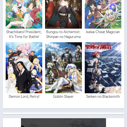
Shachibato! President,
Bungou to Alchemist:
Isekai Cheat Magician
It's Time for Battle!
Shinpan no Haguruma
Demon Lord, Retry!
Goblin Slayer
Seiken no Blacksmith