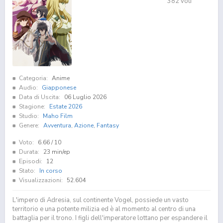
382
voti
Categoria:
Anime
Audio:
Giapponese
Data di Uscita:
06 Luglio 2026
Stagione:
Estate 2026
Studio:
Maho Film
Genere:
Avventura
,
Azione
,
Fantasy
Voto:
6.66
/ 10
Durata:
23 min/ep
Episodi:
12
Stato:
In corso
Visualizzazioni:
52.604
L'impero di Adresia, sul continente Vogel, possiede un vasto
territorio e una potente milizia ed è al momento al centro di una
battaglia per il trono. I figli dell'imperatore lottano per espandere il