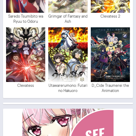
Saredo Tsumibito wa
Grimgar of Fantasy and
Clevatess 2
Ryuu to Odoru
Ash
Clevatess
Utawarerumono: Futari
D_Cide Traumerei the
no Hakuoro
Animation