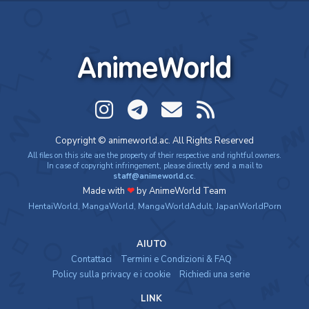
AnimeWorld
Copyright © animeworld.ac. All Rights Reserved
All files on this site are the property of their respective and rightful owners.
In case of copyright infringement, please directly send a mail to
staff@animeworld.cc
.
Made with
❤
by AnimeWorld Team
HentaiWorld
,
MangaWorld
,
MangaWorldAdult
,
JapanWorldPorn
AIUTO
Contattaci
Termini e Condizioni & FAQ
Policy sulla privacy e i cookie
Richiedi una serie
LINK