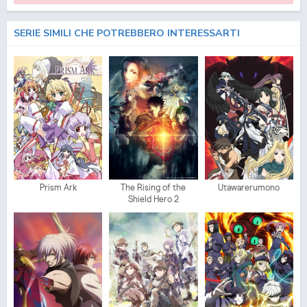
Riddle no Jikan Gyakkou Download Episodio
3
ITA
SERIE SIMILI CHE POTREBBERO INTERESSARTI
Prism Ark
The Rising of the
Utawarerumono
Shield Hero 2