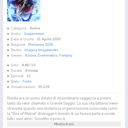
Categoria:
Anime
Audio:
Giapponese
Data di Uscita:
01 Aprile 2026
Stagione:
Primavera 2026
Studio:
Imagica Imageworks
Genere:
Azione
,
Drammatico
,
Fantasy
Voto:
4.46
/ 10
Durata:
4 min/ep
Episodi:
12
Stato:
Finito
Visualizzazioni:
55.129
Riddle era un uomo dotato di straordinaria saggezza e potere,
tanto da venir chiamato il Grande Saggio. La sua vita tuttavia viene
stravolta quando una misteriosa organizzazione conosciuta come
la "Box of Malice" distrugge il mondo di cui faceva parte e uccide
tutti i suoi amici. Sconfitto e privo d...
Mostra di più