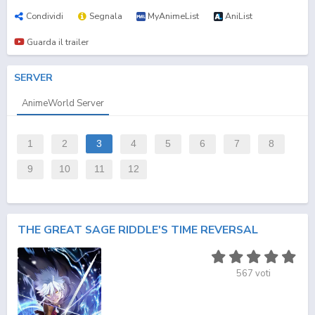
Condividi
Segnala
MyAnimeList
AniList
Guarda il trailer
SERVER
AnimeWorld Server
1
2
3
4
5
6
7
8
9
10
11
12
THE GREAT SAGE RIDDLE'S TIME REVERSAL
567
voti