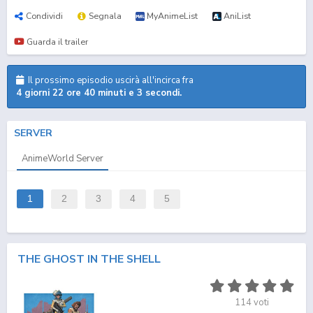
Condividi
Segnala
MyAnimeList
AniList
Guarda il trailer
Il prossimo episodio uscirà all'incirca fra
4 giorni 22 ore 40 minuti e 3 secondi.
SERVER
AnimeWorld Server
1
2
3
4
5
THE GHOST IN THE SHELL
114
voti