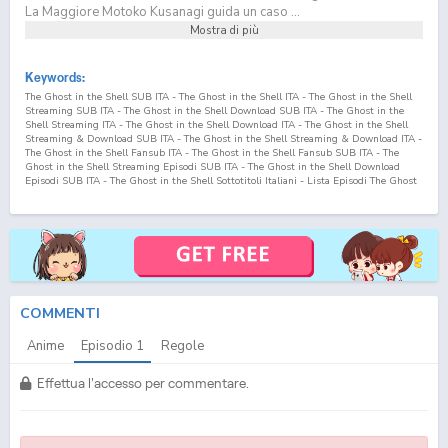
La Maggiore Motoko Kusanagi guida un caso ...
Mostra di più
Keywords:
The Ghost in the Shell SUB ITA - The Ghost in the Shell ITA - The Ghost in the Shell
Streaming SUB ITA - The Ghost in the Shell Download SUB ITA - The Ghost in the
Shell Streaming ITA - The Ghost in the Shell Download ITA - The Ghost in the Shell
Streaming & Download SUB ITA - The Ghost in the Shell Streaming & Download ITA -
The Ghost in the Shell Fansub ITA - The Ghost in the Shell Fansub SUB ITA - The
Ghost in the Shell Streaming Episodi SUB ITA - The Ghost in the Shell Download
Episodi SUB ITA - The Ghost in the Shell Sottotitoli Italiani - Lista Episodi The Ghost
in the Shell SUB ITA - Lista Episodi The Ghost in the Shell ITA - The Ghost in the
Shell Episodio
1
SUB ITA - The Ghost in the Shell Episodio
1
ITA - The Ghost in the
Shell Streaming Episodio
1
SUB ITA - The Ghost in the Shell Streaming Episodio
1
ITA
- The Ghost in the Shell Download Episodio
1
SUB ITA - The Ghost in the Shell
Download Episodio
1
ITA Koukaku Kidoutai (TV) SUB ITA - Koukaku Kidoutai (TV) ITA -
Koukaku Kidoutai (TV) Streaming SUB ITA - Koukaku Kidoutai (TV) Download SUB ITA
- Koukaku Kidoutai (TV) Streaming ITA - Koukaku Kidoutai (TV) Download ITA -
Koukaku Kidoutai (TV) Streaming & Download SUB ITA - Koukaku Kidoutai (TV)
Streaming & Download ITA - Koukaku Kidoutai (TV) Fansub ITA - Koukaku Kidoutai
COMMENTI
(TV) Fansub SUB ITA - Koukaku Kidoutai (TV) Streaming Episodi SUB ITA - Koukaku
Kidoutai (TV) Download Episodi SUB ITA - Koukaku Kidoutai (TV) Sottotitoli Italiani -
Anime
Episodio
1
Regole
Lista Episodi Koukaku Kidoutai (TV) SUB ITA - Lista Episodi Koukaku Kidoutai (TV) ITA
- Koukaku Kidoutai (TV) Episodio
1
SUB ITA - Koukaku Kidoutai (TV) Episodio
1
ITA -
Koukaku Kidoutai (TV) Streaming Episodio
1
SUB ITA - Koukaku Kidoutai (TV)
Effettua l'accesso per commentare.
Streaming Episodio
1
ITA - Koukaku Kidoutai (TV) Download Episodio
1
SUB ITA -
Koukaku Kidoutai (TV) Download Episodio
1
ITA