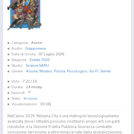
Categoria:
Anime
Audio:
Giapponese
Data di Uscita:
07 Luglio 2026
Stagione:
Estate 2026
Studio:
Science SARU
Genere:
Azione
,
Mistero
,
Polizia
,
Psicologico
,
Sci-Fi
,
Seinen
Voto:
7.21
/ 10
Durata:
24 min/ep
Episodi:
??
Stato:
In corso
Visualizzazioni:
10.161
Nell'anno 2029, Niihama City è una metropoli tecnologicamente
avanzata dove i cittadini possono sostituire i propri arti con parti
robotiche, e la Sezione 9 della Pubblica Sicurezza combatte
corruzione, terrorismo e altre minacce nate dalla globalizzazione.