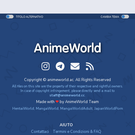
TITOLO ALTERNATIVO
CAMBIA TEMA
AnimeWorld
Copyright © animeworld.ac. All Rights Reserved
All files on this site are the property of their respective and rightful owners.
In case of copyright infringement, please directly send a mail to
staff@animeworld.cc
.
Made with
❤
by AnimeWorld Team
HentaiWorld
,
MangaWorld
,
MangaWorldAdult
,
JapanWorldPorn
AIUTO
Contattaci
Termini e Condizioni & FAQ