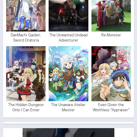
DanMachi Gaiden:
The Unwanted Undead
Re:Monster
Sword Oratoria
Adventurer
The Hidden Dungeon
The Unaware Atelier
Even Given the
Only I Can Enter
Meister
Worthless "Appraiser"
Class, I'm Actually the
Strongest