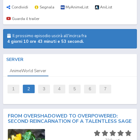
Condividi
Segnala
MyAnimeList
AniList
Guarda il trailer
Il prossimo episodio uscirà all'incirca fra
4 giorni 10 ore 43 minuti e 53 secondi.
SERVER
AnimeWorld Server
1
2
3
4
5
6
7
FROM OVERSHADOWED TO OVERPOWERED:
SECOND REINCARNATION OF A TALENTLESS SAGE