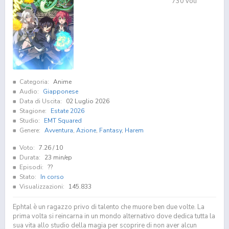
730
voti
Categoria:
Anime
Audio:
Giapponese
Data di Uscita:
02 Luglio 2026
Stagione:
Estate 2026
Studio:
EMT Squared
Genere:
Avventura
,
Azione
,
Fantasy
,
Harem
Voto:
7.26
/ 10
Durata:
23 min/ep
Episodi:
??
Stato:
In corso
Visualizzazioni:
145.833
Ephtal è un ragazzo privo di talento che muore ben due volte. La
prima volta si reincarna in un mondo alternativo dove dedica tutta la
sua vita allo studio della magia per scoprire di non aver alcun