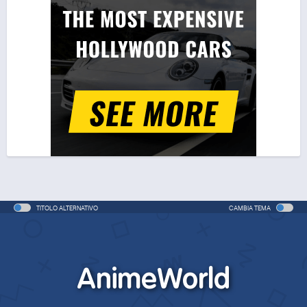
That Time I Got Reincarnated as a Slime the Movie:
Tears of the Azure Sea
Movie - 2026 - 1h e 44 min/ep
That Time I Got Reincarnated as a Slime the Movie:
Tears of the Azure Sea (ITA)
Movie - 2026 - 1h e 44 min/ep
That Time I Got Reincarnated as a Slime 4
Anime - 2026 - 23 min/ep
That Time I Got Reincarnated as a Slime 4 (ITA)
Anime - 2026 - 23 min/ep
TITOLO ALTERNATIVO
CAMBIA TEMA
AnimeWorld