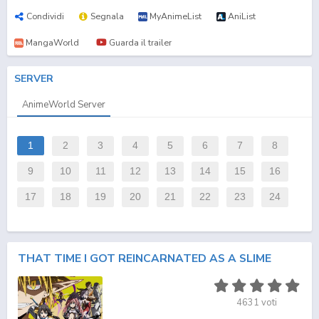
Condividi
Segnala
MyAnimeList
AniList
MangaWorld
Guarda il trailer
SERVER
AnimeWorld Server
1
2
3
4
5
6
7
8
9
10
11
12
13
14
15
16
17
18
19
20
21
22
23
24
THAT TIME I GOT REINCARNATED AS A SLIME
4631
voti