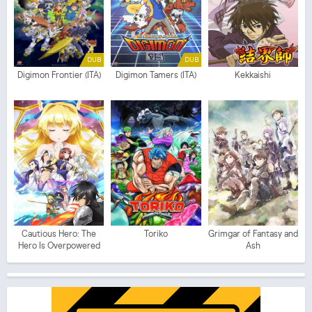
DUB
DUB
Digimon Frontier (ITA)
Digimon Tamers (ITA)
Kekkaishi
Cautious Hero: The
Toriko
Grimgar of Fantasy and
Hero Is Overpowered
Ash
but Overly Cautious