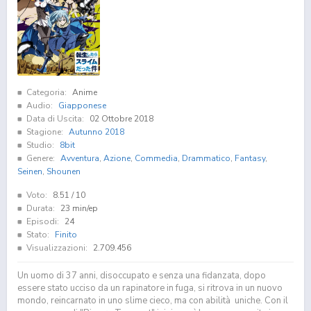
Categoria:
Anime
Audio:
Giapponese
Data di Uscita:
02 Ottobre 2018
Stagione:
Autunno 2018
Studio:
8bit
Genere:
Avventura
,
Azione
,
Commedia
,
Drammatico
,
Fantasy
,
Seinen
,
Shounen
Voto:
8.51
/ 10
Durata:
23 min/ep
Episodi:
24
Stato:
Finito
Visualizzazioni:
2.709.456
Un uomo di 37 anni, disoccupato e senza una fidanzata, dopo
essere stato ucciso da un rapinatore in fuga, si ritrova in un nuovo
mondo, reincarnato in uno slime cieco, ma con abilità uniche. Con il