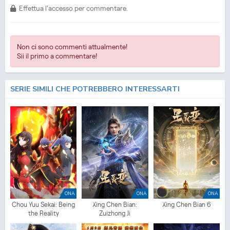
- Yao Shen ji 5 Streaming Episodio
1
ITA - Yao Shen ji 5 Download Episodio
1
SUB ITA
Effettua l'accesso per commentare.
- Yao Shen ji 5 Download Episodio
1
ITA
Non ci sono commenti attualmente!
Sii il primo a commentare!
SERIE SIMILI CHE POTREBBERO INTERESSARTI
ONA
ONA
ONA
Chou Yuu Sekai: Being
Xing Chen Bian:
Xing Chen Bian 6
the Reality
Zuizhong Ji