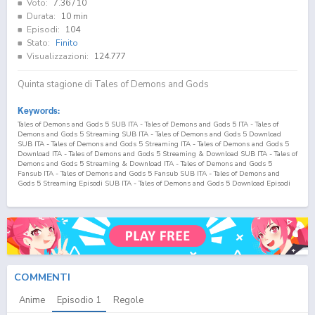
Voto:
7.36
/ 10
Durata:
10 min
Episodi:
104
Stato:
Finito
Visualizzazioni:
124.777
Quinta stagione di Tales of Demons and Gods
Keywords:
Tales of Demons and Gods 5 SUB ITA - Tales of Demons and Gods 5 ITA - Tales of
Demons and Gods 5 Streaming SUB ITA - Tales of Demons and Gods 5 Download
SUB ITA - Tales of Demons and Gods 5 Streaming ITA - Tales of Demons and Gods 5
Download ITA - Tales of Demons and Gods 5 Streaming & Download SUB ITA - Tales of
Demons and Gods 5 Streaming & Download ITA - Tales of Demons and Gods 5
Fansub ITA - Tales of Demons and Gods 5 Fansub SUB ITA - Tales of Demons and
Gods 5 Streaming Episodi SUB ITA - Tales of Demons and Gods 5 Download Episodi
SUB ITA - Tales of Demons and Gods 5 Sottotitoli Italiani - Lista Episodi Tales of
Demons and Gods 5 SUB ITA - Lista Episodi Tales of Demons and Gods 5 ITA - Tales of
Demons and Gods 5 Episodio
1
SUB ITA - Tales of Demons and Gods 5 Episodio
1
ITA
- Tales of Demons and Gods 5 Streaming Episodio
1
SUB ITA - Tales of Demons and
Gods 5 Streaming Episodio
1
ITA - Tales of Demons and Gods 5 Download Episodio
1
SUB ITA - Tales of Demons and Gods 5 Download Episodio
1
ITA Yao Shen ji 5 SUB ITA
- Yao Shen ji 5 ITA - Yao Shen ji 5 Streaming SUB ITA - Yao Shen ji 5 Download SUB
ITA - Yao Shen ji 5 Streaming ITA - Yao Shen ji 5 Download ITA - Yao Shen ji 5
Streaming & Download SUB ITA - Yao Shen ji 5 Streaming & Download ITA - Yao Shen
COMMENTI
ji 5 Fansub ITA - Yao Shen ji 5 Fansub SUB ITA - Yao Shen ji 5 Streaming Episodi SUB
ITA - Yao Shen ji 5 Download Episodi SUB ITA - Yao Shen ji 5 Sottotitoli Italiani - Lista
Anime
Episodio
1
Regole
Episodi Yao Shen ji 5 SUB ITA - Lista Episodi Yao Shen ji 5 ITA - Yao Shen ji 5 Episodio
1
SUB ITA - Yao Shen ji 5 Episodio
1
ITA - Yao Shen ji 5 Streaming Episodio
1
SUB ITA