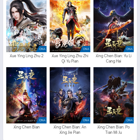
ONA
ONA
ONA
Xue Ying Ling Zhu 2
Xue Ying Ling Zhu Zhi
Xing Chen Bian: Yu Li
Qi Yu Pian
Cang Hai
ONA
ONA
ONA
Xing Chen Bian
Xing Chen Bian: An
Xing Chen Bian: Po
Xing Jie Pian
Tian Mi Ju