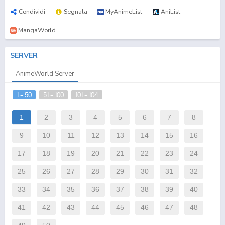
Condividi
Segnala
MyAnimeList
AniList
MangaWorld
SERVER
AnimeWorld Server
1 - 50
51 - 100
101 - 104
1
2
3
4
5
6
7
8
9
10
11
12
13
14
15
16
17
18
19
20
21
22
23
24
25
26
27
28
29
30
31
32
33
34
35
36
37
38
39
40
41
42
43
44
45
46
47
48