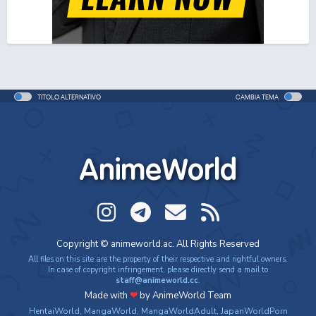
TITOLO ALTERNATIVO
CAMBIA TEMA
AnimeWorld
Copyright © animeworld.ac. All Rights Reserved
All files on this site are the property of their respective and rightful owners.
In case of copyright infringement, please directly send a mail to
staff@animeworld.cc
.
Made with
❤
by AnimeWorld Team
HentaiWorld
,
MangaWorld
,
MangaWorldAdult
,
JapanWorldPorn