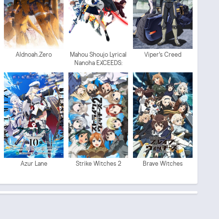
Aldnoah.Zero
Mahou Shoujo Lyrical
Viper's Creed
Nanoha EXCEEDS:
Gun Blaze Vengeance
Azur Lane
Strike Witches 2
Brave Witches