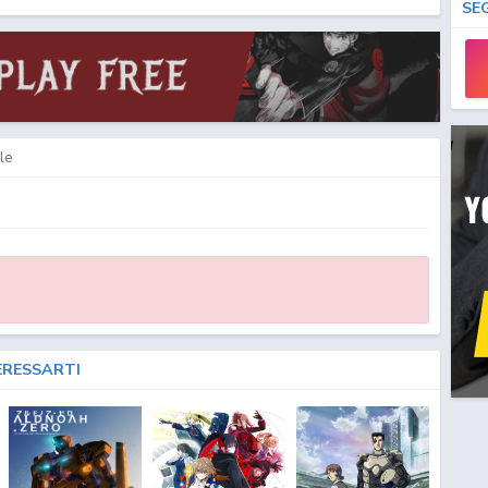
SE
le
ERESSARTI