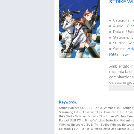
STRIKE W
Categoria:
Audio:
Gia
Data di Usci
Stagione:
E
Studio:
Go
Genere:
Azi
Militari
,
Sci-Fi
Ambientato in
racconta la sto
combinazione 
da alcune giov
Keywords:
Strike Witches SUB ITA - Strike Witches ITA - Strike
Streaming ITA - Strike Witches Download ITA - Stri
ITA - Strike Witches Fansub ITA - Strike Witches Fan
Episodi SUB ITA - Strike Witches Sottotitoli Italiani -
Witches Episodio
1
SUB ITA - Strike Witches Episodi
Episodio
1
ITA - Strike Witches Download Episodio
1
S