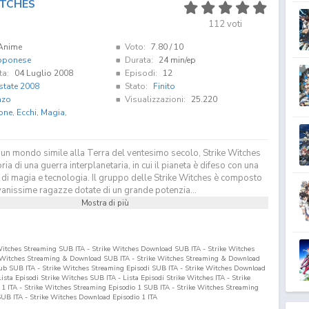
ITCHES
112
voti
Anime
Voto:
7.80
/ 10
pponese
Durata:
24 min/ep
ta:
04 Luglio 2008
Episodi:
12
state 2008
Stato:
Finito
nzo
Visualizzazioni:
25.220
one
,
Ecchi
,
Magia
,
 un mondo simile alla Terra del ventesimo secolo, Strike Witches
ria di una guerra interplanetaria, in cui il pianeta è difeso con una
di magia e tecnologia. Il gruppo delle Strike Witches è composto
anissime ragazze dotate di un grande potenzia...
Mostra di più
 Witches Streaming SUB ITA - Strike Witches Download SUB ITA - Strike Witches
ke Witches Streaming & Download SUB ITA - Strike Witches Streaming & Download
sub SUB ITA - Strike Witches Streaming Episodi SUB ITA - Strike Witches Download
 Lista Episodi Strike Witches SUB ITA - Lista Episodi Strike Witches ITA - Strike
o
1
ITA - Strike Witches Streaming Episodio
1
SUB ITA - Strike Witches Streaming
UB ITA - Strike Witches Download Episodio
1
ITA