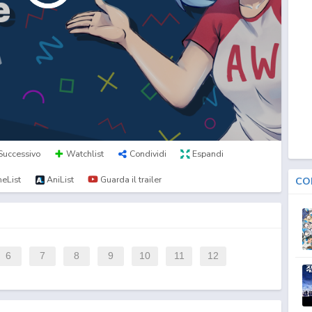
Successivo
Watchlist
Condividi
Espandi
eList
AniList
Guarda il trailer
CO
6
7
8
9
10
11
12