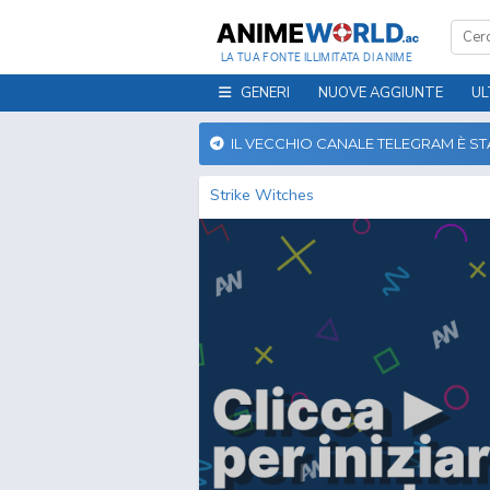
LA TUA FONTE ILLIMITATA DI ANIME
GENERI
NUOVE AGGIUNTE
UL
IL VECCHIO CANALE TELEGRAM È S
Strike Witches