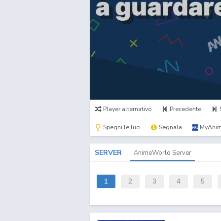
Player alternativo
Precedente
Spegni le luci
Segnala
MyAnim
SERVER
AnimeWorld Server
1
2
3
4
5