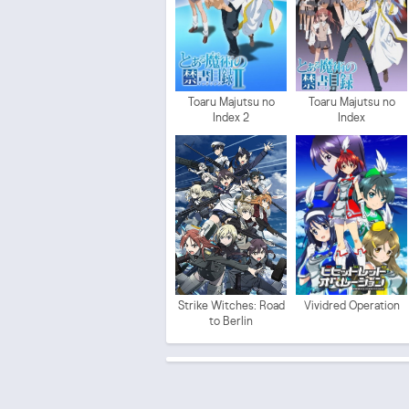
Toaru Majutsu no
Toaru Majutsu no
Index 2
Index
Strike Witches: Road
Vividred Operation
to Berlin