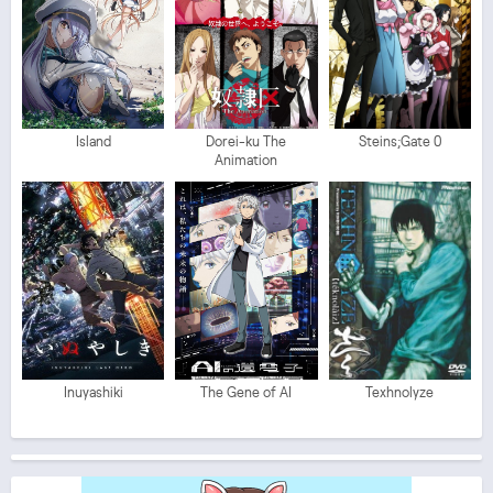
Island
Dorei-ku The
Steins;Gate 0
Animation
Inuyashiki
The Gene of AI
Texhnolyze