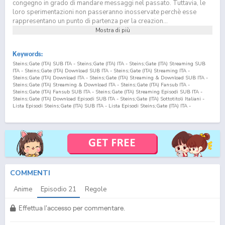
congegno in grado di mandare messaggi nel passato. Tuttavia, le
loro sperimentazioni non passeranno inosservate perchè esse
rappresentano un punto di partenza per la creazion...
Mostra di più
Keywords:
Steins;Gate (ITA) SUB ITA - Steins;Gate (ITA) ITA - Steins;Gate (ITA) Streaming SUB
ITA - Steins;Gate (ITA) Download SUB ITA - Steins;Gate (ITA) Streaming ITA -
Steins;Gate (ITA) Download ITA - Steins;Gate (ITA) Streaming & Download SUB ITA -
Steins;Gate (ITA) Streaming & Download ITA - Steins;Gate (ITA) Fansub ITA -
Steins;Gate (ITA) Fansub SUB ITA - Steins;Gate (ITA) Streaming Episodi SUB ITA -
Steins;Gate (ITA) Download Episodi SUB ITA - Steins;Gate (ITA) Sottotitoli Italiani -
Lista Episodi Steins;Gate (ITA) SUB ITA - Lista Episodi Steins;Gate (ITA) ITA -
Steins;Gate (ITA) Episodio
21
SUB ITA - Steins;Gate (ITA) Episodio
21
ITA -
Steins;Gate (ITA) Streaming Episodio
21
SUB ITA - Steins;Gate (ITA) Streaming
Episodio
21
ITA - Steins;Gate (ITA) Download Episodio
21
SUB ITA - Steins;Gate (ITA)
Download Episodio
21
ITA
COMMENTI
Anime
Episodio
21
Regole
Effettua l'accesso per commentare.