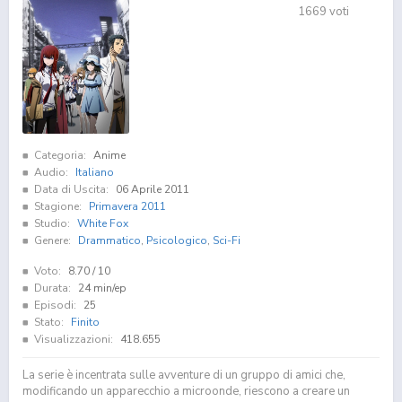
1669
voti
Categoria:
Anime
Audio:
Italiano
Data di Uscita:
06 Aprile 2011
Stagione:
Primavera 2011
Studio:
White Fox
Genere:
Drammatico
,
Psicologico
,
Sci-Fi
Voto:
8.70
/ 10
Durata:
24 min/ep
Episodi:
25
Stato:
Finito
Visualizzazioni:
418.655
La serie è incentrata sulle avventure di un gruppo di amici che,
modificando un apparecchio a microonde, riescono a creare un