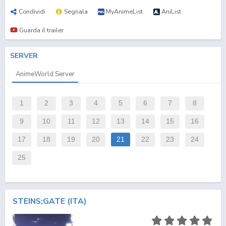
Condividi
Segnala
MyAnimeList
AniList
Guarda il trailer
SERVER
AnimeWorld Server
1
2
3
4
5
6
7
8
9
10
11
12
13
14
15
16
17
18
19
20
21
22
23
24
25
STEINS;GATE (ITA)