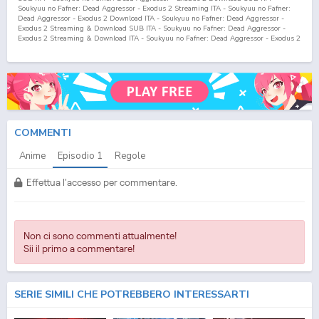
Soukyuu no Fafner: Dead Aggressor - Exodus 2 Streaming ITA - Soukyuu no Fafner:
Dead Aggressor - Exodus 2 Download ITA - Soukyuu no Fafner: Dead Aggressor -
Exodus 2 Streaming & Download SUB ITA - Soukyuu no Fafner: Dead Aggressor -
Exodus 2 Streaming & Download ITA - Soukyuu no Fafner: Dead Aggressor - Exodus 2
Fansub ITA - Soukyuu no Fafner: Dead Aggressor - Exodus 2 Fansub SUB ITA -
Soukyuu no Fafner: Dead Aggressor - Exodus 2 Streaming Episodi SUB ITA - Soukyuu
no Fafner: Dead Aggressor - Exodus 2 Download Episodi SUB ITA - Soukyuu no
Fafner: Dead Aggressor - Exodus 2 Sottotitoli Italiani - Lista Episodi Soukyuu no
Fafner: Dead Aggressor - Exodus 2 SUB ITA - Lista Episodi Soukyuu no Fafner: Dead
Aggressor - Exodus 2 ITA - Soukyuu no Fafner: Dead Aggressor - Exodus 2 Episodio
1
SUB ITA - Soukyuu no Fafner: Dead Aggressor - Exodus 2 Episodio
1
ITA - Soukyuu no
Fafner: Dead Aggressor - Exodus 2 Streaming Episodio
1
SUB ITA - Soukyuu no
Fafner: Dead Aggressor - Exodus 2 Streaming Episodio
1
ITA - Soukyuu no Fafner:
COMMENTI
Dead Aggressor - Exodus 2 Download Episodio
1
SUB ITA - Soukyuu no Fafner: Dead
Aggressor - Exodus 2 Download Episodio
1
ITA
Anime
Episodio
1
Regole
Effettua l'accesso per commentare.
Non ci sono commenti attualmente!
Sii il primo a commentare!
SERIE SIMILI CHE POTREBBERO INTERESSARTI