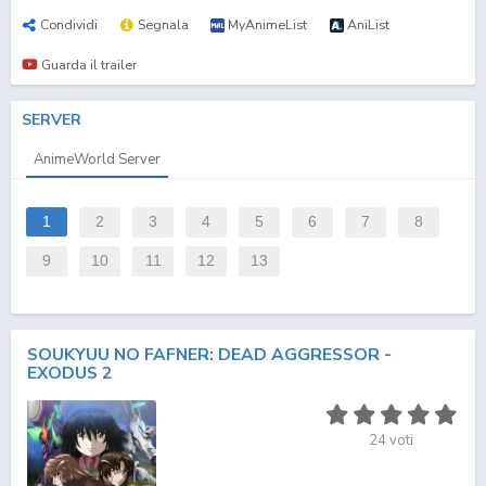
Condividi
Segnala
MyAnimeList
AniList
Guarda il trailer
SERVER
AnimeWorld Server
1
2
3
4
5
6
7
8
9
10
11
12
13
SOUKYUU NO FAFNER: DEAD AGGRESSOR -
EXODUS 2
24
voti