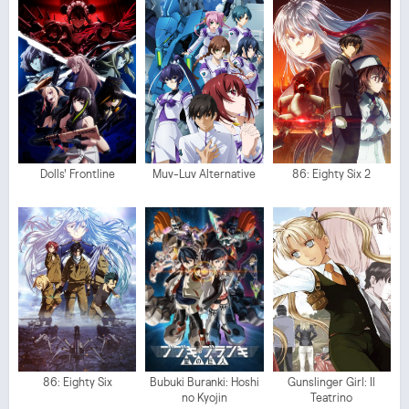
Dolls' Frontline
Muv-Luv Alternative
86: Eighty Six 2
86: Eighty Six
Bubuki Buranki: Hoshi
Gunslinger Girl: Il
no Kyojin
Teatrino