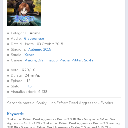
Categoria:
Anime
Audio:
Giapponese
Data di Uscita:
03 Ottobre 2015
Stagione:
Autunno 2015
Studio:
Xebec
Genere:
Azione
,
Drammatico
,
Mecha
,
Militari
,
Sci-Fi
Voto:
6.29
/ 10
Durata:
24 min/ep
Episodi:
13
Stato:
Finito
Visualizzazioni:
6.438
Seconda parte di Soukyuu no Fafner: Dead Aggressor - Exodus
Keywords:
Soukyuu no Fafner: Dead Aggressor - Exodus 2 SUB ITA - Soukyuu no Fafner: Dead
Aggressor - Exodus 2 ITA - Soukyuu no Fafner: Dead Aggressor - Exodus 2 Streaming
SUB ITA - Soukyuu no Fafner: Dead Aggressor - Exodus 2 Download SUB ITA -