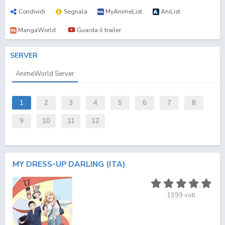
Condividi
Segnala
MyAnimeList
AniList
MangaWorld
Guarda il trailer
SERVER
AnimeWorld Server
1
2
3
4
5
6
7
8
9
10
11
12
MY DRESS-UP DARLING (ITA)
1399
voti