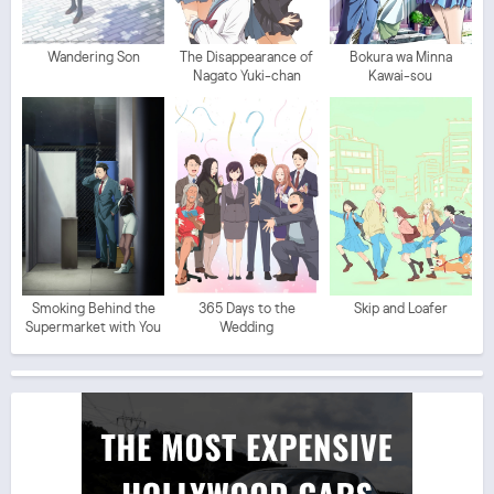
Wandering Son
The Disappearance of
Bokura wa Minna
Nagato Yuki-chan
Kawai-sou
Smoking Behind the
365 Days to the
Skip and Loafer
Supermarket with You
Wedding