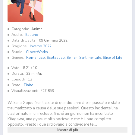
Categoria:
Anime
Audio:
Italiano
Data di Uscita:
09 Gennaio 2022
Stagione:
Inverno 2022
Studio:
CloverWorks
Genere:
Romantico
,
Scolastico
,
Seinen
,
Sentimentale
,
Slice of Life
Voto:
8.21
/ 10
Durata:
23 min/ep
Episodi:
12
Stato:
Finito
Visualizzazioni:
427.853
Wakana Gojou è un liceale di quindici anni che in passato è stato
traumatizzato a causa delle sue passioni. Questo incidente l'ha
trasformato in un recluso, finché un giorno non ha incontrato
Kitagawa, una gyaru molto socievole che è il suo completo
opposto. Presto i due si trovano a condividere le ...
Mostra di più