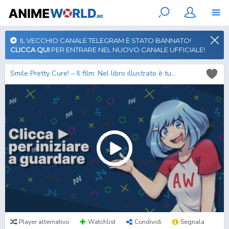
IL VECCHIO CANALE TELEGRAM È STATO BANNATO!
CLICCA QUI
PER ENTRARE NEL NUOVO CANALE UFFICIALE!
Smile Pretty Cure! – Il film: Nel libro illustrato è tutto mescolato!
Player alternativo
Watchlist
Condividi
Segnala