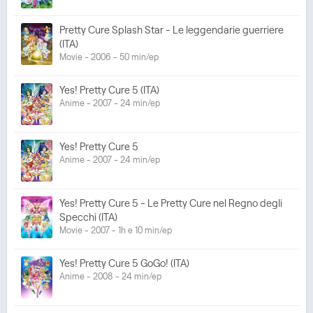
Pretty Cure Splash Star - Le leggendarie guerriere
(ITA)
Movie - 2006 - 50 min/ep
Yes! Pretty Cure 5 (ITA)
Anime - 2007 - 24 min/ep
Yes! Pretty Cure 5
Anime - 2007 - 24 min/ep
Yes! Pretty Cure 5 - Le Pretty Cure nel Regno degli
Specchi (ITA)
Movie - 2007 - 1h e 10 min/ep
Yes! Pretty Cure 5 GoGo! (ITA)
Anime - 2008 - 24 min/ep