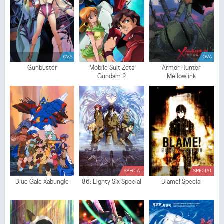
OVA
OVA
Gunbuster
Mobile Suit Zeta
Armor Hunter
Gundam 2
Mellowlink
SPECIAL
SPECIAL
Blue Gale Xabungle
86: Eighty Six Special
Blame! Special