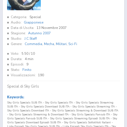
Categoria:
Special
Audio:
Giapponese
Data di Uscita:
13 Novembre 2007
Stagione:
Autunno 2007
Studio:
J.C.Staff
Genere:
Commedia
,
Mecha
,
Militari
,
Sci-Fi
Voto:
5.50
/ 10
Durata:
4 min
Episodi:
9
Stato:
Finito
Visualizzazioni:
190
Special di Sky Girls
Keywords:
Sky Girls Specials SUB ITA - Sky Girls Specials ITA - Sky Girls Specials Streaming
SUB ITA - Sky Girls Specials Download SUB ITA - Sky Girls Specials Streaming ITA -
Sky Girls Specials Download ITA - Sky Girls Specials Streaming & Download SUB ITA
- Sky Girls Specials Streaming & Download ITA - Sky Girls Specials Fansub ITA - Sky
Girls Specials Fansub SUB ITA - Sky Girls Specials Streaming Episodi SUB ITA - Sky
Girls Specials Download Episodi SUB ITA - Sky Girls Specials Sottotitoli Italiani -
Lista Episodi Sky Girls Specials SUB ITA - Lista Episodi Sky Girls Specials ITA - Sky