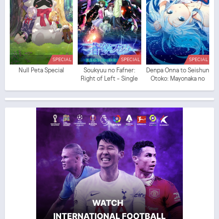
SPECIAL
SPECIAL
SPECIAL
Null Peta Special
Soukyuu no Fafner:
Denpa Onna to Seishun
Right of Left - Single
Otoko: Mayonaka no
Program
Taiyou