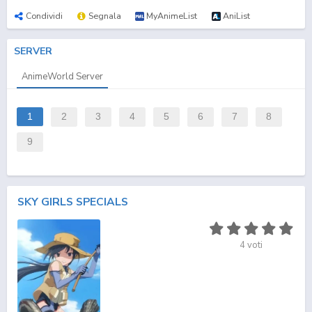
Condividi
Segnala
MyAnimeList
AniList
SERVER
AnimeWorld Server
1
2
3
4
5
6
7
8
9
SKY GIRLS SPECIALS
4
voti