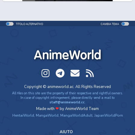
TITOLO ALTERNATIVO
CAMBIA TEMA
AnimeWorld
Copyright © animeworld.ac. All Rights Reserved
All files on this site are the property of their respective and rightful owners.
In case of copyright infringement, please directly send a mail to
staff@animeworld.cc
.
Made with
❤
by AnimeWorld Team
HentaiWorld
,
MangaWorld
,
MangaWorldAdult
,
JapanWorldPorn
AIUTO