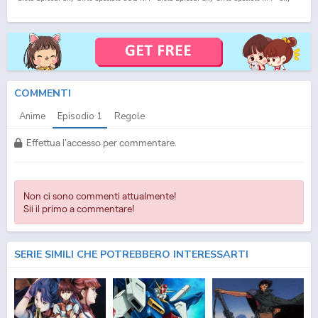
Girls Specials Episodio
1
SUB ITA - Sky Girls Specials Episodio
1
ITA - Sky Girls
Specials Streaming Episodio
1
SUB ITA - Sky Girls Specials Streaming Episodio
1
ITA -
Sky Girls Specials Download Episodio
1
SUB ITA - Sky Girls Specials Download
Episodio
1
ITA
COMMENTI
Anime
Episodio
1
Regole
Effettua l'accesso per commentare.
Non ci sono commenti attualmente!
Sii il primo a commentare!
SERIE SIMILI CHE POTREBBERO INTERESSARTI