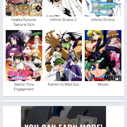
Hyakka Ryouran:
Infinite Stratos 2
Infinite Stratos
Samurai Girls
Sekirei: Pure
Kamen no Maid Guy
Mouse
Engagement