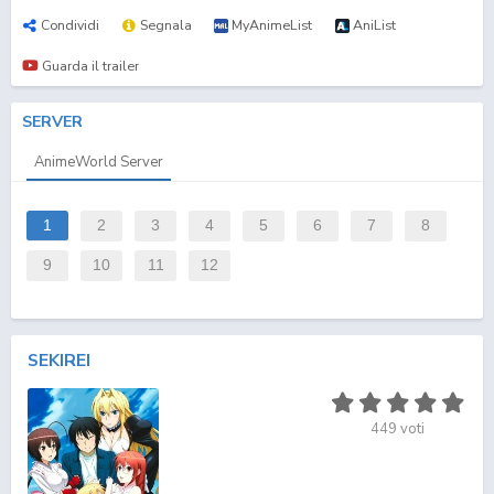
Condividi
Segnala
MyAnimeList
AniList
Guarda il trailer
SERVER
AnimeWorld Server
1
2
3
4
5
6
7
8
9
10
11
12
SEKIREI
449
voti