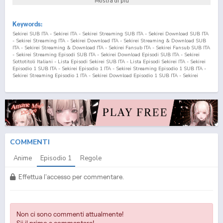
Mostra di più
Keywords:
Sekirei SUB ITA - Sekirei ITA - Sekirei Streaming SUB ITA - Sekirei Download SUB ITA
- Sekirei Streaming ITA - Sekirei Download ITA - Sekirei Streaming & Download SUB
ITA - Sekirei Streaming & Download ITA - Sekirei Fansub ITA - Sekirei Fansub SUB ITA
- Sekirei Streaming Episodi SUB ITA - Sekirei Download Episodi SUB ITA - Sekirei
Sottotitoli Italiani - Lista Episodi Sekirei SUB ITA - Lista Episodi Sekirei ITA - Sekirei
Episodio
1
SUB ITA - Sekirei Episodio
1
ITA - Sekirei Streaming Episodio
1
SUB ITA -
Sekirei Streaming Episodio
1
ITA - Sekirei Download Episodio
1
SUB ITA - Sekirei
Download Episodio
1
ITA
COMMENTI
Anime
Episodio
1
Regole
Effettua l'accesso per commentare.
Non ci sono commenti attualmente!
Sii il primo a commentare!