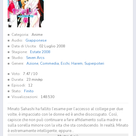
Categoria:
Anime
Audio:
Giapponese
Data di Uscita:
02 Luglio 2008
Stagione:
Estate 2008
Studio:
Seven Arcs
Genere:
Azione
,
Commedia
,
Ecchi
,
Harem
,
Superpoteri
Voto:
7.47
/ 10
Durata:
23 min/ep
Episodi:
12
Stato:
Finito
Visualizzazioni:
148.530
Minato Sahashi ha fallito l’esame per l’accesso al college per due
volte, è impacciato con le donne ed è anche disoccupato. Così,
capisce che non può continuare a fare affidamento sulla madre e
sulla sorella minore con la vita che sta conducendo. In realtà, Minato
è estremamente intelligente, eppure...