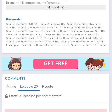
bramando il compenso, ma forse qu...
Mostra di più
Keywords:
Scum of the Brave SUB ITA - Scum of the Brave ITA - Scum of the Brave Streaming
SUB ITA - Scum of the Brave Download SUB ITA - Scum of the Brave Streaming ITA -
Scum of the Brave Download ITA - Scum of the Brave Streaming & Download SUB ITA
- Scum of the Brave Streaming & Download ITA - Scum of the Brave Fansub ITA -
Scum of the Brave Fansub SUB ITA - Scum of the Brave Streaming Episodi SUB ITA -
Scum of the Brave Download Episodi SUB ITA - Scum of the Brave Sottotitoli Italiani -
Lista Episodi Scum of the Brave SUB ITA - Lista Episodi Scum of the Brave ITA - Scum
of the Brave Episodio
20
SUB ITA - Scum of the Brave Episodio
20
ITA - Scum of the
Brave Streaming Episodio
20
SUB ITA - Scum of the Brave Streaming Episodio
20
ITA
- Scum of the Brave Download Episodio
20
SUB ITA - Scum of the Brave Download
Episodio
20
ITA Yuusha no Kuzu SUB ITA - Yuusha no Kuzu ITA - Yuusha no Kuzu
Streaming SUB ITA - Yuusha no Kuzu Download SUB ITA - Yuusha no Kuzu Streaming
ITA - Yuusha no Kuzu Download ITA - Yuusha no Kuzu Streaming & Download SUB ITA
- Yuusha no Kuzu Streaming & Download ITA - Yuusha no Kuzu Fansub ITA - Yuusha
no Kuzu Fansub SUB ITA - Yuusha no Kuzu Streaming Episodi SUB ITA - Yuusha no
Kuzu Download Episodi SUB ITA - Yuusha no Kuzu Sottotitoli Italiani - Lista Episodi
COMMENTI
Yuusha no Kuzu SUB ITA - Lista Episodi Yuusha no Kuzu ITA - Yuusha no Kuzu
Episodio
20
SUB ITA - Yuusha no Kuzu Episodio
20
ITA - Yuusha no Kuzu Streaming
Anime
Episodio
20
Regole
Episodio
20
SUB ITA - Yuusha no Kuzu Streaming Episodio
20
ITA - Yuusha no Kuzu
Download Episodio
20
SUB ITA - Yuusha no Kuzu Download Episodio
20
ITA
Effettua l'accesso per commentare.