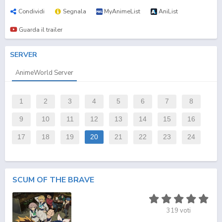
Condividi
Segnala
MyAnimeList
AniList
Guarda il trailer
SERVER
AnimeWorld Server
1
2
3
4
5
6
7
8
9
10
11
12
13
14
15
16
17
18
19
20
21
22
23
24
SCUM OF THE BRAVE
319
voti