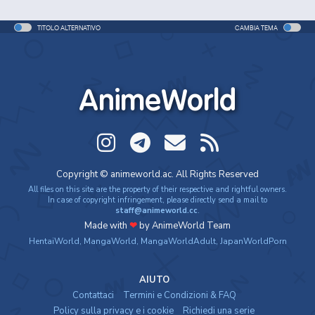
TITOLO ALTERNATIVO
CAMBIA TEMA
AnimeWorld
Copyright © animeworld.ac. All Rights Reserved
All files on this site are the property of their respective and rightful owners.
In case of copyright infringement, please directly send a mail to
staff@animeworld.cc
.
Made with
❤
by AnimeWorld Team
HentaiWorld
,
MangaWorld
,
MangaWorldAdult
,
JapanWorldPorn
AIUTO
Contattaci
Termini e Condizioni & FAQ
Policy sulla privacy e i cookie
Richiedi una serie