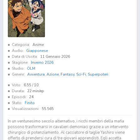
Categoria:
Anime
Audio:
Giapponese
Data di Uscita:
11 Gennaio 2026
Stagione:
Inverno 2026
Studio:
OLM
Genere:
Avventura
,
Azione
,
Fantasy
,
Sci-Fi
,
Superpoteri
Voto:
6.55
/ 10
Durata:
22 min/ep
Episodi:
24
Stato:
Finito
Visualizzazioni:
55.565
In un ventunesimo secolo alternativo, i ricchi membri della mafia
possono trasformarsi in cavalieri demoniaci grazie a un intervento
chirurgico di potenziamento. Al cacciatore di taglie Yashiro viene
offerto di prendersi cura di tre giovani apprendisti. Egli accetta