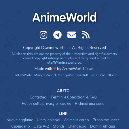
AnimeWorld
Copyright © animeworld.ac. All Rights Reserved
All files on this site are the property of their respective and rightful owners.
In case of copyright infringement, please directly send a mail to
staff@animeworld.cc
.
Made with
❤
by AnimeWorld Team
HentaiWorld
,
MangaWorld
,
MangaWorldAdult
,
JapanWorldPorn
AIUTO
Contattaci
Termini e Condizioni & FAQ
Policy sulla privacy e i cookie
Richiedi una serie
LINK
Nuove aggiunte
Ultimi episodi
Anime in corso
Prossime uscite
Calendario
Lista A-Z
Sfondi
Changelog
Domini ufficiali