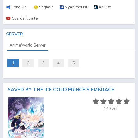
Condividi
Segnala
MyAnimeList
AniList
Guarda il trailer
SERVER
AnimeWorld Server
1
2
3
4
5
SAVED BY THE ICE COLD PRINCE'S EMBRACE
140
voti