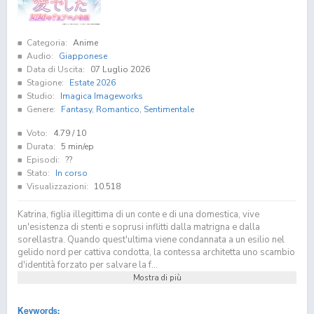
Categoria:
Anime
Audio:
Giapponese
Data di Uscita:
07 Luglio 2026
Stagione:
Estate 2026
Studio:
Imagica Imageworks
Genere:
Fantasy
,
Romantico
,
Sentimentale
Voto:
4.79
/ 10
Durata:
5 min/ep
Episodi:
??
Stato:
In corso
Visualizzazioni:
10.518
Katrina, figlia illegittima di un conte e di una domestica, vive
un'esistenza di stenti e soprusi inflitti dalla matrigna e dalla
sorellastra. Quando quest'ultima viene condannata a un esilio nel
gelido nord per cattiva condotta, la contessa architetta uno scambio
d'identità forzato per salvare la f...
Mostra di più
Keywords: