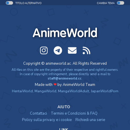
TITOLO ALTERNATIVO
CAMBIA TEMA
AnimeWorld
Copyright © animeworld.ac. All Rights Reserved
All files on this site are the property of their respective and rightful owners.
In case of copyright infringement, please directly send a mail to
staff@animeworld.cc
.
Made with
❤
by AnimeWorld Team
HentaiWorld
,
MangaWorld
,
MangaWorldAdult
,
JapanWorldPorn
AIUTO
Contattaci
Termini e Condizioni & FAQ
Policy sulla privacy e i cookie
Richiedi una serie
LINK