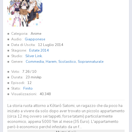
Categoria:
Anime
Audio:
Giapponese
Data di Uscita:
12 Luglio 2014
Stagione:
Estate 2014
Studio:
Silver Link.
Genere:
Commedia
,
Harem
,
Scolastico
,
Soprannaturale
Voto:
7.26
/ 10
Durata:
23 min/ep
Episodi:
12
Stato:
Finito
Visualizzazioni:
40.348
La storia ruota attorno a Kōtarō Satomi, un ragazzo che da poco ha
iniziato a vivere da solo dopo aver trovato un piccolo appartamento
(circa 12 mq ovvero sei tappeti, forse tatami) particolarmente
economico, appena 5000 Yen al mese (35 Euro). L'appartamento
però è economico perché infestato da un f...