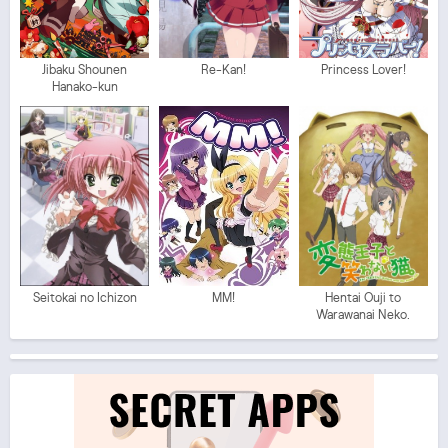
Jibaku Shounen
Re-Kan!
Princess Lover!
Hanako-kun
Seitokai no Ichizon
MM!
Hentai Ouji to
Warawanai Neko.