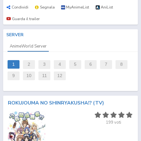
Condividi
Segnala
MyAnimeList
AniList
Guarda il trailer
SERVER
AnimeWorld Server
1
2
3
4
5
6
7
8
9
10
11
12
ROKUJOUMA NO SHINRYAKUSHA!? (TV)
199
voti