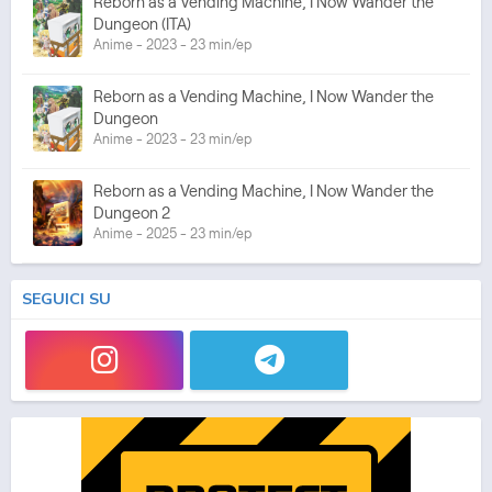
Reborn as a Vending Machine, I Now Wander the
Dungeon (ITA)
Anime - 2023 - 23 min/ep
Reborn as a Vending Machine, I Now Wander the
Dungeon
Anime - 2023 - 23 min/ep
Reborn as a Vending Machine, I Now Wander the
Dungeon 2
Anime - 2025 - 23 min/ep
SEGUICI SU