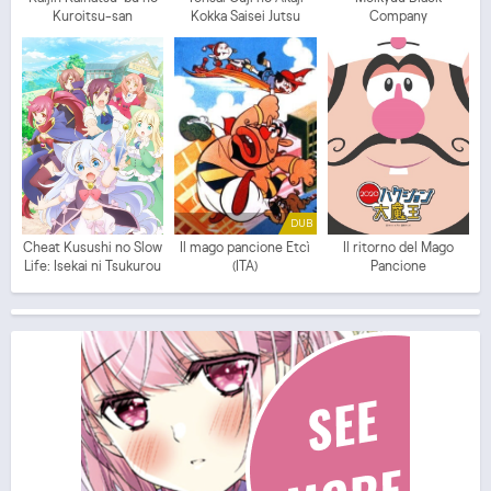
Kuroitsu-san
Kokka Saisei Jutsu
Company
DUB
Cheat Kusushi no Slow
Il mago pancione Etcì
Il ritorno del Mago
Life: Isekai ni Tsukurou
(ITA)
Pancione
Drugstore