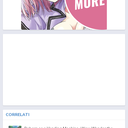
CORRELATI