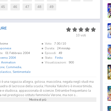
45
46
47
48
49
URE
10
voti
Anime
Voto:
7.00
/ 10
pponese
Durata:
24 min/ep
ta:
01 Febbraio 2004
Episodi:
49
nverno 2004
Stato:
Finito
i Animation
Visualizzazioni:
900
one
,
Commedia
,
olastico
,
Sentimentale
 è una ragazza allegra, golosa, mascolina, negata negli studi ma
adra di lacrosse della scuola; Honoka Yukishiro è invece timida,
ce e studiosa, appassionata di scienze. Entrambe frequentano la
nel prestigioso istituto femminile Verone, ma non s...
Mostra di più