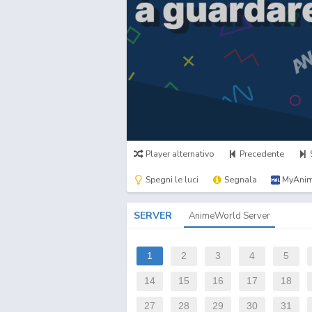
Player alternativo
Precedente
Spegni le luci
Segnala
MyAnim
SERVER
AnimeWorld Server
1
2
3
4
5
14
15
16
17
18
27
28
29
30
31