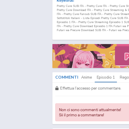
Keywords:
Pretty Cure SUB ITA - Pretty Cure ITA - Pretty Cure 
Pretty Cure Download ITA - Pretty Cure Streaming & 
ITA - Pretty Cure Fansub SUB ITA - Pretty Cure Strea
Sottotitoli Italiani - Lista Episodi Pretty Cure SUB IT
Episodio
1
ITA - Pretty Cure Streaming Episodio
1
SUB 
ITA - Pretty Cure Download Episodio
1
ITA Futari wa P
Futari wa Precure Download SUB ITA - Futari wa Precu
Download SUB ITA - Futari wa Precure Streaming & Do
Futari wa Precure Streaming Episodi SUB ITA - Futari w
Episodi Futari wa Precure SUB ITA - Lista Episodi Fut
Episodio
1
ITA - Futari wa Precure Streaming Episodi
Download Episodio
1
SUB ITA - Futari wa Precure Do
COMMENTI
Anime
Episodio
1
Rego
Effettua l'accesso per commentare.
Non ci sono commenti attualmente!
Sii il primo a commentare!