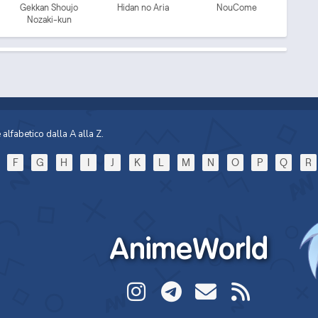
Gekkan Shoujo
Hidan no Aria
NouCome
Nozaki-kun
i 
Mo
alfabetico dalla A alla Z.
F
G
H
I
J
K
L
M
N
O
P
Q
R
Mo
AnimeWorld