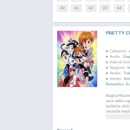
40
41
42
43
44
PRETTY C
Categoria:
Audio:
Gia
Data di Usci
Stagione:
I
Studio:
Toe
Genere:
Azi
Romantico
,
Sc
Nagisa Misumi
asso della squ
taciturna, dol
seconda media 