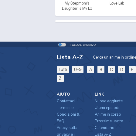
My Stepmom's
Love Lab
Daughter Is My Ex
TITOLO ALTERNATIVO
Lista A-Z
Cerca un anime in ordine 
Tutti
0-9
A
B
C
D
E
Z
AIUTO
LINK
Contattaci
Nuove aggiunte
Termini e
Ultimi episodi
Condizioni &
Anime in corso
FAQ
Prossime uscite
Policy sulla
Calendario
privacy e i
Lista A-Z