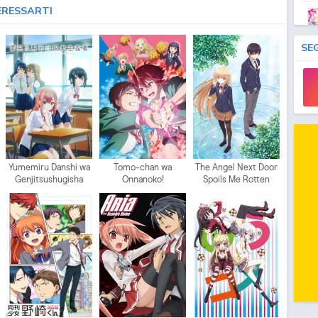
ERESSARTI
SE
Mo
Yumemiru Danshi wa
Tomo-chan wa
The Angel Next Door
Genjitsushugisha
Onnanoko!
Spoils Me Rotten
Mo