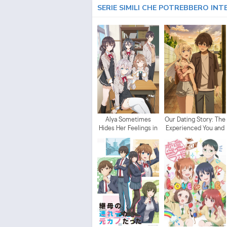
SERIE SIMILI CHE POTREBBERO INT
Alya Sometimes
Our Dating Story: The
Hides Her Feelings in
Experienced You and
Russian
The Inexperienced
Me