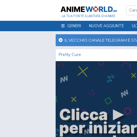
LA TUA FONTE ILLIMITATA DI ANIME
GENERI
NUOVE AGGIUNTE
UL
IL VECCHIO CANALE TELEGRAM È S
Pretty Cure