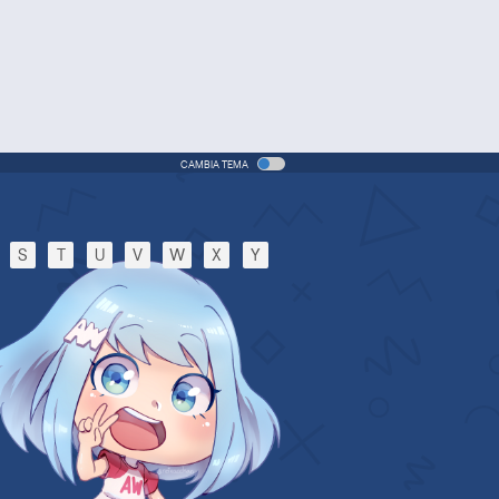
Pretty Cure All Stars DX – Il film
3: Raggiungi il futuro! Il fiore
dell’arcobaleno ☆ che connette
mondi
vie - 2011 - 1h e 11 min/ep
CAMBIA TEMA
Suite Pretty Cure
Anime - 2011 - 24 min/ep
S
T
U
V
W
X
Y
Suite Pretty Cure♪ – Il film:
Riprendiamola! La melodia dei
miracoli che collega i cuori♪
vie - 2011 - 1h e 11 min/ep
Pretty Cure All Stars New Stage
– Il film: Amici del futuro
Movie - 2012 - 1h e 13 min/ep
Smile Pretty Cure! (ITA)