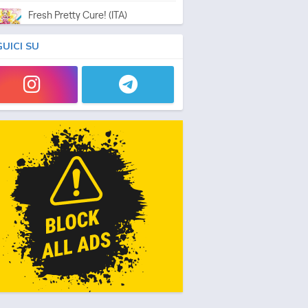
Fresh Pretty Cure! (ITA)
Anime - 2009 - 24 min/ep
GUICI SU
Fresh Pretty Cure! - Le Pretty
Cure nel Regno dei Giocattoli
(ITA)
vie - 2009 - 1h e 10 min/ep
Pretty Cure All Stars DX – Il film
2: Luce della speranza ☆
Proteggi il Rainbow Jewel!
vie - 2010 - 1h e 10 min/ep
Heartcatch Pretty Cure! (ITA)
Anime - 2010 - 24 min/ep
Heartcatch Pretty Cure! - Un
lupo mannaro a Parigi (ITA)
Movie - 2010 - 1h e 13 min/ep