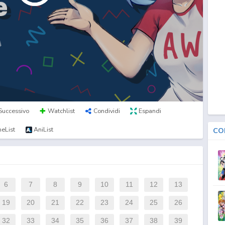
Successivo
Watchlist
Condividi
Espandi
eList
AniList
CO
6
7
8
9
10
11
12
13
19
20
21
22
23
24
25
26
32
33
34
35
36
37
38
39