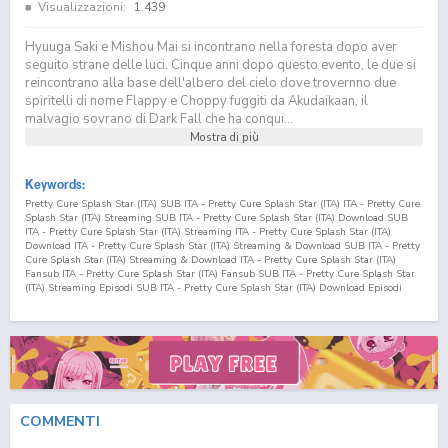
Visualizzazioni:
1.439
Hyuuga Saki e Mishou Mai si incontrano nella foresta dopo aver
seguito strane delle luci. Cinque anni dopo questo evento, le due si
reincontrano alla base dell'albero del cielo dove trovernno due
spiritelli di nome Flappy e Choppy fuggiti da Akudaikaan, il
malvagio sovrano di Dark Fall che ha conqui...
Mostra di più
Keywords:
Pretty Cure Splash Star (ITA) SUB ITA - Pretty Cure Splash Star (ITA) ITA - Pretty Cure
Splash Star (ITA) Streaming SUB ITA - Pretty Cure Splash Star (ITA) Download SUB
ITA - Pretty Cure Splash Star (ITA) Streaming ITA - Pretty Cure Splash Star (ITA)
Download ITA - Pretty Cure Splash Star (ITA) Streaming & Download SUB ITA - Pretty
Cure Splash Star (ITA) Streaming & Download ITA - Pretty Cure Splash Star (ITA)
Fansub ITA - Pretty Cure Splash Star (ITA) Fansub SUB ITA - Pretty Cure Splash Star
(ITA) Streaming Episodi SUB ITA - Pretty Cure Splash Star (ITA) Download Episodi
SUB ITA - Pretty Cure Splash Star (ITA) Sottotitoli Italiani - Lista Episodi Pretty Cure
Splash Star (ITA) SUB ITA - Lista Episodi Pretty Cure Splash Star (ITA) ITA - Pretty
Cure Splash Star (ITA) Episodio
1
SUB ITA - Pretty Cure Splash Star (ITA) Episodio
1
ITA - Pretty Cure Splash Star (ITA) Streaming Episodio
1
SUB ITA - Pretty Cure Splash
Star (ITA) Streaming Episodio
1
ITA - Pretty Cure Splash Star (ITA) Download Episodio
1
SUB ITA - Pretty Cure Splash Star (ITA) Download Episodio
1
ITA Futari wa Precure:
Splash☆Star (ITA) SUB ITA - Futari wa Precure: Splash☆Star (ITA) ITA - Futari wa
Precure: Splash☆Star (ITA) Streaming SUB ITA - Futari wa Precure: Splash☆Star (ITA)
Download SUB ITA - Futari wa Precure: Splash☆Star (ITA) Streaming ITA - Futari wa
COMMENTI
Precure: Splash☆Star (ITA) Download ITA - Futari wa Precure: Splash☆Star (ITA)
Streaming & Download SUB ITA - Futari wa Precure: Splash☆Star (ITA) Streaming &