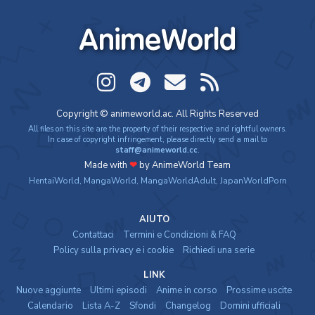
Suite Pretty Cure♪ – Il film: Riprendiamola! La
melodia dei miracoli che collega i cuori♪
AnimeWorld
Movie - 2011 - 1h e 11 min/ep
Pretty Cure All Stars New Stage – Il film: Amici del
futuro
Movie - 2012 - 1h e 13 min/ep
Copyright © animeworld.ac. All Rights Reserved
Smile Pretty Cure! (ITA)
All files on this site are the property of their respective and rightful owners.
Anime - 2012 - 24 min/ep
In case of copyright infringement, please directly send a mail to
staff@animeworld.cc
.
Made with
❤
by AnimeWorld Team
Smile Pretty Cure!
HentaiWorld
,
MangaWorld
,
MangaWorldAdult
,
JapanWorldPorn
Anime - 2012 - 24 min/ep
AIUTO
Contattaci
Termini e Condizioni & FAQ
Smile Pretty Cure! – Il film: Nel libro illustrato è tutto
mescolato!
Policy sulla privacy e i cookie
Richiedi una serie
Movie - 2012 - 1h e 11 min/ep
LINK
Nuove aggiunte
Ultimi episodi
Anime in corso
Prossime uscite
Dokidoki! Pretty Cure
Calendario
Lista A-Z
Sfondi
Changelog
Domini ufficiali
Anime - 2013 - 24 min/ep