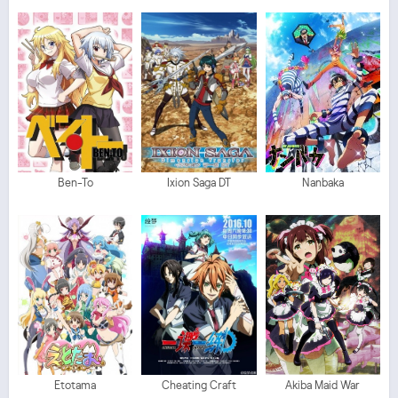
Ben-To
Ixion Saga DT
Nanbaka
Etotama
Cheating Craft
Akiba Maid War