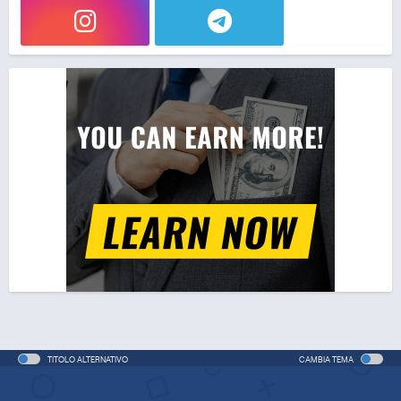
Pretty Cure All Stars DX – Il film 2: Luce della
speranza ☆ Proteggi il Rainbow Jewel!
Movie - 2010 - 1h e 10 min/ep
Heartcatch Pretty Cure! (ITA)
Anime - 2010 - 24 min/ep
Heartcatch Pretty Cure! - Un lupo mannaro a Parigi
(ITA)
Movie - 2010 - 1h e 13 min/ep
Pretty Cure All Stars DX – Il film 3: Raggiungi il futuro!
Il fiore dell’arcobaleno ☆ che connette i mondi
Movie - 2011 - 1h e 11 min/ep
Suite Pretty Cure
Anime - 2011 - 24 min/ep
TITOLO ALTERNATIVO
CAMBIA TEMA