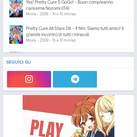
Yes! Pretty Cure 5 GoGo! - Buon compleanno
carissima Nozomi (ITA)
Movie - 2008 - 1h e 15 min/ep
Pretty Cure All Stars DX – Il film: Siamo tutti amici! Il
grande incontro di tutti i miracoli
Movie - 2009 - 1h e 10 min/ep
Fresh Pretty Cure! (ITA)
Anime - 2009 - 24 min/ep
SEGUICI SU
Fresh Pretty Cure! - Le Pretty Cure nel Regno dei
Giocattoli (ITA)
Movie - 2009 - 1h e 10 min/ep
Pretty Cure All Stars DX – Il film 2: Luce della
speranza ☆ Proteggi il Rainbow Jewel!
Movie - 2010 - 1h e 10 min/ep
Heartcatch Pretty Cure! (ITA)