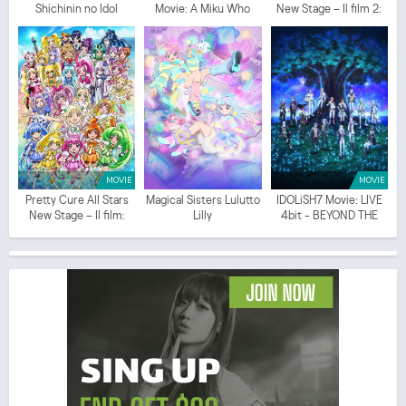
Shichinin no Idol
Movie: A Miku Who
New Stage – Il film 2:
Can't Sing
Amici del cuore
MOVIE
MOVIE
Pretty Cure All Stars
Magical Sisters Lulutto
IDOLiSH7 Movie: LIVE
New Stage – Il film:
Lilly
4bit - BEYOND THE
Amici del futuro
PERiOD