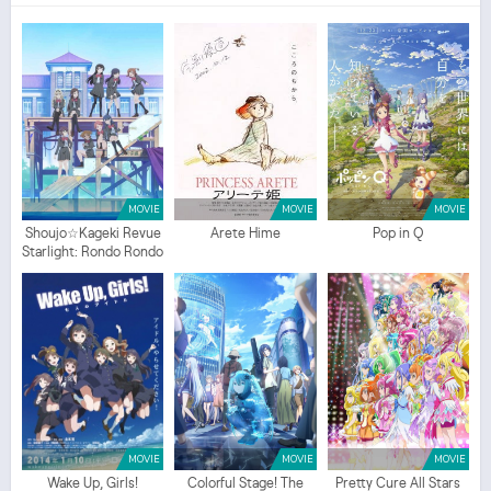
Episodi Precure All Stars Movie New Stage 3: Eien no Tomodachi SUB ITA - Lista
Episodi Precure All Stars Movie New Stage 3: Eien no Tomodachi ITA - Precure All
Stars Movie New Stage 3: Eien no Tomodachi Episodio
1
SUB ITA - Precure All Stars
Movie New Stage 3: Eien no Tomodachi Episodio
1
ITA - Precure All Stars Movie New
Stage 3: Eien no Tomodachi Streaming Episodio
1
SUB ITA - Precure All Stars Movie
New Stage 3: Eien no Tomodachi Streaming Episodio
1
ITA - Precure All Stars Movie
New Stage 3: Eien no Tomodachi Download Episodio
1
SUB ITA - Precure All Stars
Movie New Stage 3: Eien no Tomodachi Download Episodio
1
ITA
MOVIE
MOVIE
MOVIE
Shoujo☆Kageki Revue
Arete Hime
Pop in Q
Starlight: Rondo Rondo
Rondo
MOVIE
MOVIE
MOVIE
Wake Up, Girls!
Colorful Stage! The
Pretty Cure All Stars