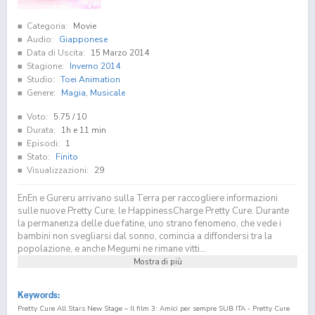
Categoria:
Movie
Audio:
Giapponese
Data di Uscita:
15 Marzo 2014
Stagione:
Inverno 2014
Studio:
Toei Animation
Genere:
Magia
,
Musicale
Voto:
5.75
/ 10
Durata:
1h e 11 min
Episodi:
1
Stato:
Finito
Visualizzazioni:
29
EnEn e Gureru arrivano sulla Terra per raccogliere informazioni
sulle nuove Pretty Cure, le HappinessCharge Pretty Cure. Durante
la permanenza delle due fatine, uno strano fenomeno, che vede i
bambini non svegliarsi dal sonno, comincia a diffondersi tra la
popolazione, e anche Megumi ne rimane vitti...
Mostra di più
Keywords:
Pretty Cure All Stars New Stage – Il film 3: Amici per sempre SUB ITA - Pretty Cure