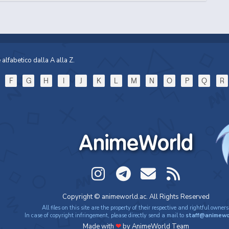
alfabetico dalla A alla Z.
F
G
H
I
J
K
L
M
N
O
P
Q
R
i 
Mo
AnimeWorld
Mo
Copyright © animeworld.ac. All Rights Reserved
All files on this site are the property of their respective and rightful owners
In case of copyright infringement, please directly send a mail to
staff@animewo
Made with
❤
by AnimeWorld Team