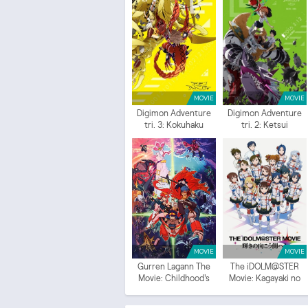
MOVIE
MOVIE
Digimon Adventure
Digimon Adventure
tri. 3: Kokuhaku
tri. 2: Ketsui
MOVIE
MOVIE
Gurren Lagann The
The iDOLM@STER
Movie: Childhood's
Movie: Kagayaki no
End
Mukougawa e!