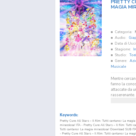
PRETTY CU
MAGIA MI
Categoria:
Audio:
Gia
Data di Usci
Stagione:
I
Studio:
Toe
Genere:
Azi
Musicale
Mentre cercano
fanno la cono
attaccate da u
rasserenante. 
Keywords:
Pretty Cure All Stars – Il film: Tutti cantano♪ La magia
miracolosa! ITA - Pretty Cure All Stars – Il film: Tutti
Tutti cantano♪ La magia miracolosa! Download SUB ITA -
- Pretty Cure All Stars – Il film: Tutti cantano♪ La mag