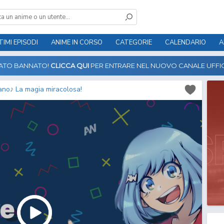
TIMI EPISODI
ANIME IN CORSO
CATEGORIE
CALENDARIO
A
TATO BANNATO!
CLICCA QUI
PER ENTRARE NEL NUOVO CANALE UFFIC
ntano♪ La magia miracolosa!