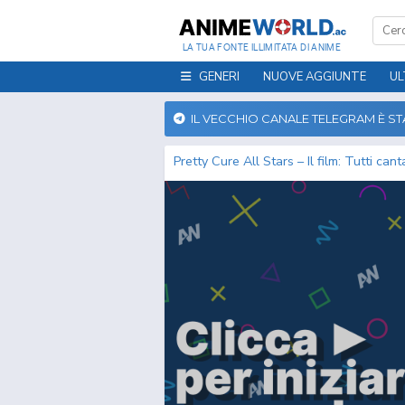
LA TUA FONTE ILLIMITATA DI ANIME
GENERI
NUOVE AGGIUNTE
UL
IL VECCHIO CANALE TELEGRAM È S
Pretty Cure All Stars – Il film: Tutti ca