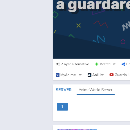
Player alternativo
Watchlist
Co
MyAnimeList
AniList
Guarda il 
SERVER
AnimeWorld Server
1