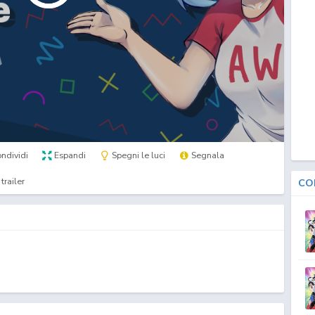
ndividi
Espandi
Spegni le luci
Segnala
trailer
CO