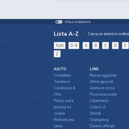
TITOLO ALTERNATIVO
Lista A-Z
Cerca un anime in ordine 
Tutti
0-9
A
B
C
D
E
Z
AIUTO
LINK
Contattaci
Nuove aggiunte
Termini e
Ultimi episodi
Condizioni &
Anime in corso
FAQ
Prossime uscite
Policy sulla
Calendario
privacy e i
Lista A-Z
cookie
Sfondi
Richiedi una
Changelog
serie
Domini ufficiali