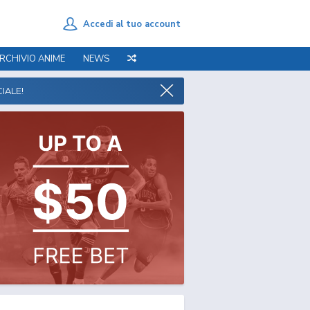
Accedi al tuo account
RCHIVIO ANIME
NEWS
IALE!