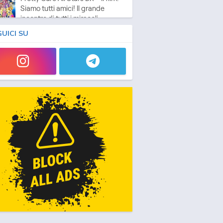
Siamo tutti amici! Il grande
incontro di tutti i miracoli
vie - 2009 - 1h e 10 min/ep
GUICI SU
Fresh Pretty Cure! (ITA)
Anime - 2009 - 24 min/ep
Fresh Pretty Cure! - Le Pretty
Cure nel Regno dei Giocattoli
(ITA)
vie - 2009 - 1h e 10 min/ep
Pretty Cure All Stars DX – Il film
2: Luce della speranza ☆
Proteggi il Rainbow Jewel!
vie - 2010 - 1h e 10 min/ep
Heartcatch Pretty Cure! (ITA)
Anime - 2010 - 24 min/ep