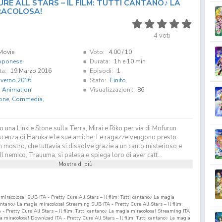
RE ALL STARS – IL FILM: TUTTI CANTANO♪ LA
RACOLOSA!
4
voti
Movie
Voto:
4.00
/ 10
pponese
Durata:
1h e 10 min
ta:
19 Marzo 2016
Episodi:
1
nverno 2016
Stato:
Finito
i Animation
Visualizzazioni:
86
one
,
Commedia
,
 una Linkle Stone sulla Terra, Mirai e Riko per via di Mofurun
scenza di Haruka e le sue amiche. Le ragazze vengono presto
n mostro, che tuttavia si dissolve grazie a un canto misterioso e
Il nemico, Trauuma, si palesa e spiega loro di aver catt...
Mostra di più
 miracolosa! SUB ITA - Pretty Cure All Stars – Il film: Tutti cantano♪ La magia
 cantano♪ La magia miracolosa! Streaming SUB ITA - Pretty Cure All Stars – Il film:
 Pretty Cure All Stars – Il film: Tutti cantano♪ La magia miracolosa! Streaming ITA
ia miracolosa! Download ITA - Pretty Cure All Stars – Il film: Tutti cantano♪ La magia