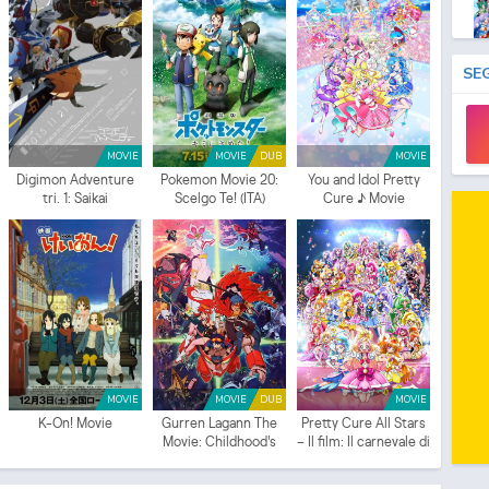
Mo
SE
MOVIE
MOVIE
DUB
MOVIE
Digimon Adventure
Pokemon Movie 20:
You and Idol Pretty
tri. 1: Saikai
Scelgo Te! (ITA)
Cure ♪ Movie
Mo
Mo
MOVIE
MOVIE
DUB
MOVIE
K-On! Movie
Gurren Lagann The
Pretty Cure All Stars
Movie: Childhood's
– Il film: Il carnevale di
End (ITA)
primavera♪