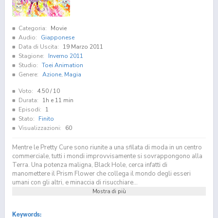
Categoria:
Movie
Audio:
Giapponese
Data di Uscita:
19 Marzo 2011
Stagione:
Inverno 2011
Studio:
Toei Animation
Genere:
Azione
,
Magia
Voto:
4.50
/ 10
Durata:
1h e 11 min
Episodi:
1
Stato:
Finito
Visualizzazioni:
60
Mentre le Pretty Cure sono riunite a una sfilata di moda in un centro
commerciale, tutti i mondi improvvisamente si sovrappongono alla
Terra. Una potenza maligna, Black Hole, cerca infatti di
manomettere il Prism Flower che collega il mondo degli esseri
umani con gli altri, e minaccia di risucchiare...
Mostra di più
Keywords: