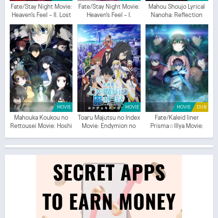
Fate/Stay Night Movie:
Fate/Stay Night Movie:
Mahou Shoujo Lyrical
Heaven's Feel - II. Lost
Heaven's Feel - I.
Nanoha: Reflection
Butterfly
Presage Flower
MOVIE
MOVIE
MOVIE
DUB
Mahouka Koukou no
Toaru Majutsu no Index
Fate/Kaleid liner
Rettousei Movie: Hoshi
Movie: Endymion no
Prisma☆Illya Movie:
wo Yobu Shoujo
Kiseki
Sekka no Chikai (ITA)