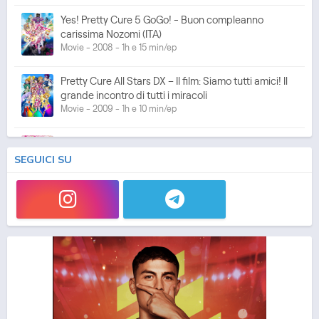
Yes! Pretty Cure 5 GoGo! - Buon compleanno
carissima Nozomi (ITA)
Movie - 2008 - 1h e 15 min/ep
Pretty Cure All Stars DX – Il film: Siamo tutti amici! Il
grande incontro di tutti i miracoli
Movie - 2009 - 1h e 10 min/ep
Fresh Pretty Cure! (ITA)
Anime - 2009 - 24 min/ep
SEGUICI SU
Fresh Pretty Cure! - Le Pretty Cure nel Regno dei
Giocattoli (ITA)
Movie - 2009 - 1h e 10 min/ep
Pretty Cure All Stars DX – Il film 2: Luce della
speranza ☆ Proteggi il Rainbow Jewel!
Movie - 2010 - 1h e 10 min/ep