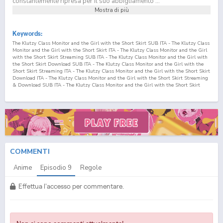
constantemente ripresa per il suo abbigliamento ...
Mostra di più
Keywords:
The Klutzy Class Monitor and the Girl with the Short Skirt SUB ITA - The Klutzy Class
Monitor and the Girl with the Short Skirt ITA - The Klutzy Class Monitor and the Girl
with the Short Skirt Streaming SUB ITA - The Klutzy Class Monitor and the Girl with
the Short Skirt Download SUB ITA - The Klutzy Class Monitor and the Girl with the
Short Skirt Streaming ITA - The Klutzy Class Monitor and the Girl with the Short Skirt
Download ITA - The Klutzy Class Monitor and the Girl with the Short Skirt Streaming
& Download SUB ITA - The Klutzy Class Monitor and the Girl with the Short Skirt
Streaming & Download ITA - The Klutzy Class Monitor and the Girl with the Short
Skirt Fansub ITA - The Klutzy Class Monitor and the Girl with the Short Skirt Fansub
SUB ITA - The Klutzy Class Monitor and the Girl with the Short Skirt Streaming
Episodi SUB ITA - The Klutzy Class Monitor and the Girl with the Short Skirt
Download Episodi SUB ITA - The Klutzy Class Monitor and the Girl with the Short
Skirt Sottotitoli Italiani - Lista Episodi The Klutzy Class Monitor and the Girl with the
Short Skirt SUB ITA - Lista Episodi The Klutzy Class Monitor and the Girl with the
Short Skirt ITA - The Klutzy Class Monitor and the Girl with the Short Skirt Episodio
9
SUB ITA - The Klutzy Class Monitor and the Girl with the Short Skirt Episodio
9
ITA -
COMMENTI
The Klutzy Class Monitor and the Girl with the Short Skirt Streaming Episodio
9
SUB
ITA - The Klutzy Class Monitor and the Girl with the Short Skirt Streaming Episodio
9
Anime
Episodio
9
Regole
ITA - The Klutzy Class Monitor and the Girl with the Short Skirt Download Episodio
9
SUB ITA - The Klutzy Class Monitor and the Girl with the Short Skirt Download
Episodio
9
ITA Ponkotsu Fuuki Iin to Skirt-take ga Futekisetsu na JK no Hanashi SUB
Effettua l'accesso per commentare.
ITA - Ponkotsu Fuuki Iin to Skirt-take ga Futekisetsu na JK no Hanashi ITA - Ponkotsu
Fuuki Iin to Skirt-take ga Futekisetsu na JK no Hanashi Streaming SUB ITA - Ponkotsu
Fuuki Iin to Skirt-take ga Futekisetsu na JK no Hanashi Download SUB ITA - Ponkotsu
Fuuki Iin to Skirt-take ga Futekisetsu na JK no Hanashi Streaming ITA - Ponkotsu
Fuuki Iin to Skirt-take ga Futekisetsu na JK no Hanashi Download ITA - Ponkotsu