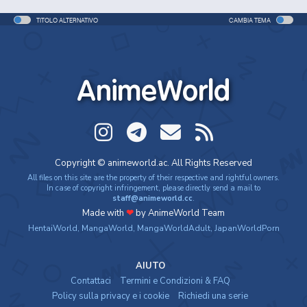
TITOLO ALTERNATIVO
CAMBIA TEMA
AnimeWorld
Copyright © animeworld.ac. All Rights Reserved
All files on this site are the property of their respective and rightful owners.
In case of copyright infringement, please directly send a mail to
staff@animeworld.cc
.
Made with
❤
by AnimeWorld Team
HentaiWorld
,
MangaWorld
,
MangaWorldAdult
,
JapanWorldPorn
AIUTO
Contattaci
Termini e Condizioni & FAQ
Policy sulla privacy e i cookie
Richiedi una serie