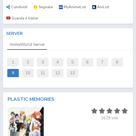
Condividi
Segnala
MyAnimeList
AniList
Guarda il trailer
SERVER
AnimeWorld Server
1
2
3
4
5
6
7
8
9
10
11
12
13
PLASTIC MEMORIES
1629
voti