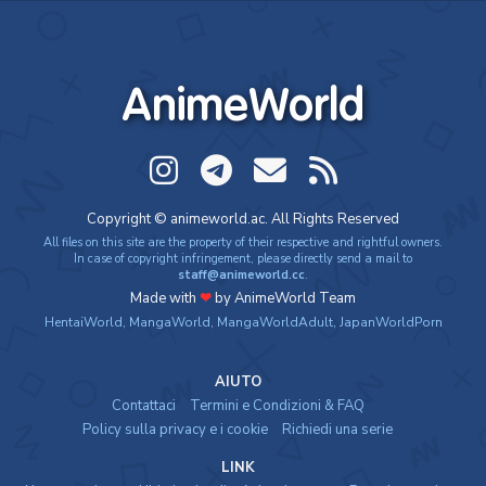
AnimeWorld
Copyright © animeworld.ac. All Rights Reserved
All files on this site are the property of their respective and rightful owners.
In case of copyright infringement, please directly send a mail to
staff@animeworld.cc
.
Made with
❤
by AnimeWorld Team
HentaiWorld
,
MangaWorld
,
MangaWorldAdult
,
JapanWorldPorn
AIUTO
Contattaci
Termini e Condizioni & FAQ
Policy sulla privacy e i cookie
Richiedi una serie
LINK