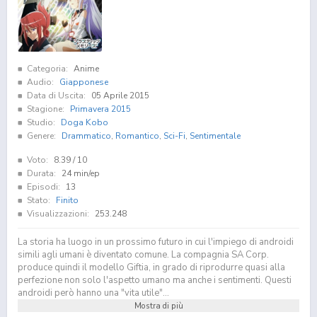
Categoria:
Anime
Audio:
Giapponese
Data di Uscita:
05 Aprile 2015
Stagione:
Primavera 2015
Studio:
Doga Kobo
Genere:
Drammatico
,
Romantico
,
Sci-Fi
,
Sentimentale
Voto:
8.39
/ 10
Durata:
24 min/ep
Episodi:
13
Stato:
Finito
Visualizzazioni:
253.248
La storia ha luogo in un prossimo futuro in cui l'impiego di androidi
simili agli umani è diventato comune. La compagnia SA Corp.
produce quindi il modello Giftia, in grado di riprodurre quasi alla
perfezione non solo l'aspetto umano ma anche i sentimenti. Questi
androidi però hanno una "vita utile"...
Mostra di più