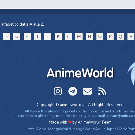
alfabetico dalla A alla Z.
F
G
H
I
J
K
L
M
N
O
P
Q
R
AnimeWorld
Copyright © animeworld.ac. All Rights Reserved
All files on this site are the property of their respective and rightful owners
In case of copyright infringement, please directly send a mail to
staff@animewo
Made with
❤
by AnimeWorld Team
HentaiWorld
,
MangaWorld
,
MangaWorldAdult
,
JapanWorldPor