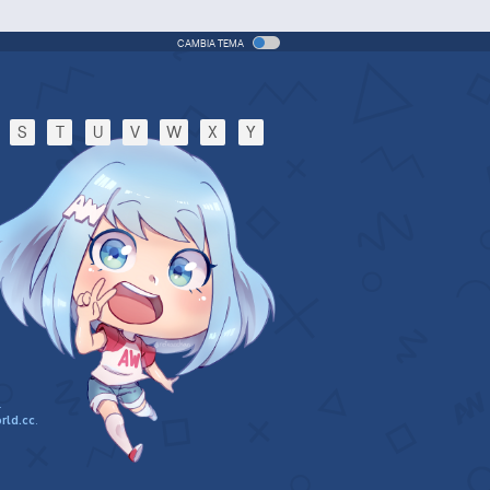
CAMBIA TEMA
S
T
U
V
W
X
Y
.
rld.cc
.
n