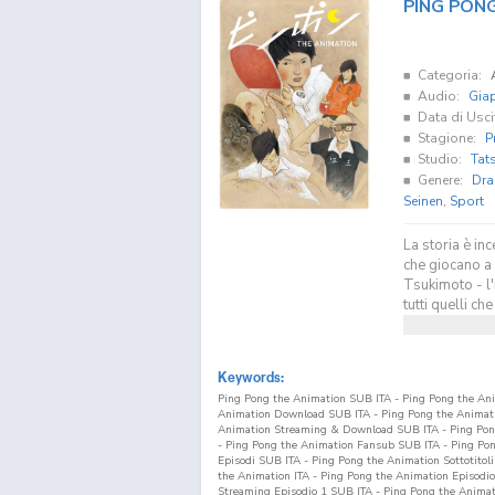
PING PON
Categoria:
Audio:
Gia
Data di Usci
Stagione:
P
Studio:
Tat
Genere:
Dra
Seinen
,
Sport
La storia è in
che giocano a 
Tsukimoto - l'
tutti quelli c
Keywords:
Ping Pong the Animation SUB ITA - Ping Pong the Ani
Animation Download SUB ITA - Ping Pong the Animati
Animation Streaming & Download SUB ITA - Ping Pon
- Ping Pong the Animation Fansub SUB ITA - Ping Po
Episodi SUB ITA - Ping Pong the Animation Sottotitoli
the Animation ITA - Ping Pong the Animation Episodi
Streaming Episodio
1
SUB ITA - Ping Pong the Animat