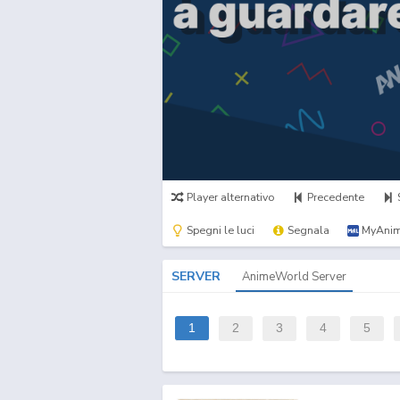
Player alternativo
Precedente
Spegni le luci
Segnala
MyAnim
SERVER
AnimeWorld Server
1
2
3
4
5