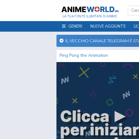
LA TUA FONTE ILLIMITATA DI ANIME
GENERI
NUOVE AGGIUNTE
UL
IL VECCHIO CANALE TELEGRAM È S
Ping Pong the Animation