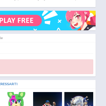
TA
le
ERESSARTI