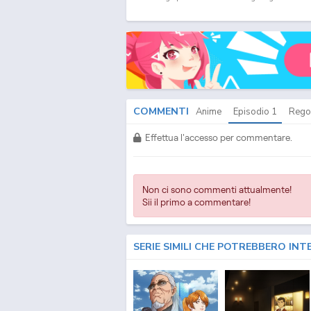
ITA - Ping Pong the Animation Download Episodio
1
I
COMMENTI
Anime
Episodio
1
Rego
Effettua l'accesso per commentare.
Non ci sono commenti attualmente!
Sii il primo a commentare!
SERIE SIMILI CHE POTREBBERO INT