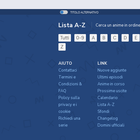
TITOLO ALTERNATIVO
Lista A-Z
Cerca un anime in ordine 
Tutti
0-9
A
B
C
D
E
Z
AIUTO
LINK
Contattaci
Nuove aggiunte
Termini e
Ultimi episodi
Condizioni &
Anime in corso
FAQ
Prossime uscite
Policy sulla
Calendario
privacy e i
Lista A-Z
cookie
Sfondi
Richiedi una
Changelog
serie
Domini ufficiali