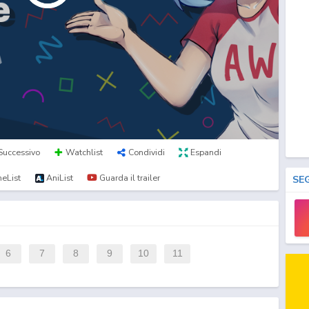
Successivo
Watchlist
Condividi
Espandi
eList
AniList
Guarda il trailer
SE
6
7
8
9
10
11