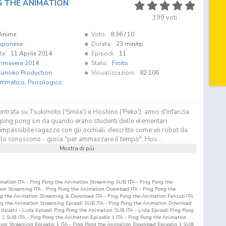
G THE ANIMATION
399
voti
Anime
Voto:
8.36
/ 10
pponese
Durata:
23 min/ep
ta:
11 Aprile 2014
Episodi:
11
rimavera 2014
Stato:
Finito
sunoko Production
Visualizzazioni:
82.106
mmatico
,
Psicologico
,
centrata su Tsukimoto ('Smile') e Hoshino ('Peko'), amici d'infanzia
ping pong sin da quando erano studenti delle elementari.
impassibile ragazzo con gli occhiali, descritto come un robot da
he lo conoscono - gioca "per ammazzare il tempo"; Hos...
Mostra di più
mation ITA - Ping Pong the Animation Streaming SUB ITA - Ping Pong the
on Streaming ITA - Ping Pong the Animation Download ITA - Ping Pong the
g the Animation Streaming & Download ITA - Ping Pong the Animation Fansub ITA
ng the Animation Streaming Episodi SUB ITA - Ping Pong the Animation Download
 Italiani - Lista Episodi Ping Pong the Animation SUB ITA - Lista Episodi Ping Pong
o
1
SUB ITA - Ping Pong the Animation Episodio
1
ITA - Ping Pong the Animation
ion Streaming Episodio
1
ITA - Ping Pong the Animation Download Episodio
1
SUB