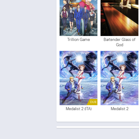
Trillion Game
Bartender Glass of
God
DUB
Medalist 2 (ITA)
Medalist 2