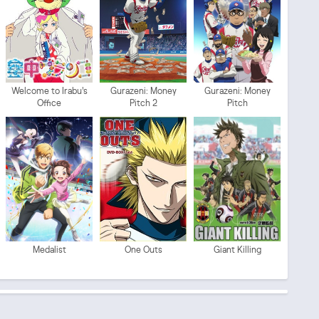
Welcome to Irabu's
Gurazeni: Money
Gurazeni: Money
Office
Pitch 2
Pitch
Medalist
One Outs
Giant Killing