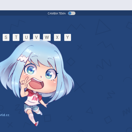
CAMBIA TEMA
S
T
U
V
W
X
Y
.
rld.cc
.
n