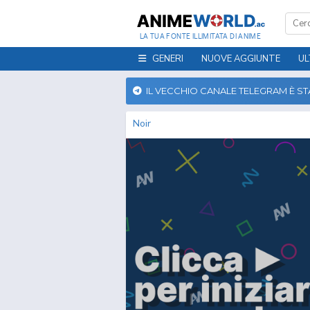
LA TUA FONTE ILLIMITATA DI ANIME
GENERI
NUOVE AGGIUNTE
UL
IL VECCHIO CANALE TELEGRAM È S
Noir