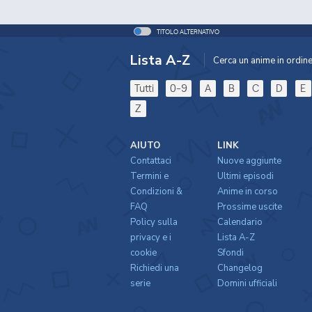
TITOLO ALTERNATIVO
Lista A-Z
Cerca un anime in ordine 
Tutti
0-9
A
B
C
D
E
Z
AIUTO
LINK
Contattaci
Nuove aggiunte
Termini e
Ultimi episodi
Condizioni &
Anime in corso
FAQ
Prossime uscite
Policy sulla
Calendario
privacy e i
Lista A-Z
cookie
Sfondi
Richiedi una
Changelog
serie
Domini ufficiali