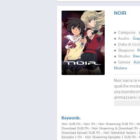
NOIR
Categoria:
Audio:
Gia
Data di Usci
Stagione:
P
Studio:
Bee 
Genere:
Azi
Mistero
Noir narra le 
qualche modo a
una biondissi
ammazzare i suo
Keywords:
Noir SUB ITA - Noir ITA - Noir Streaming SUB ITA - N
Download SUB ITA - Noir Streaming & Download ITA - 
Download Episodi SUB ITA - Noir Sottotitoli Italiani -
Episodio
1
ITA - Noir Streaming Episodio
1
SUB ITA - 