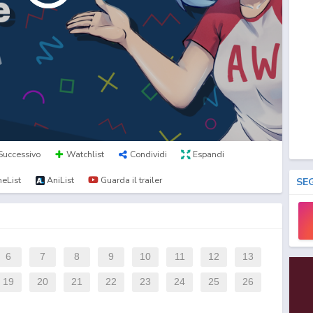
Successivo
Watchlist
Condividi
Espandi
eList
AniList
Guarda il trailer
SE
6
7
8
9
10
11
12
13
19
20
21
22
23
24
25
26