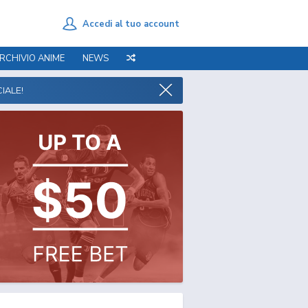
Accedi al tuo account
RCHIVIO ANIME
NEWS
IALE!