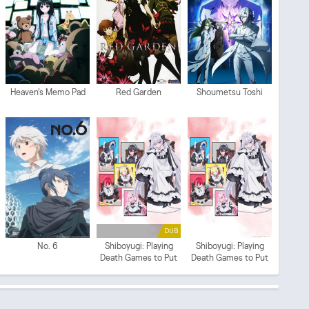
Heaven's Memo Pad
Red Garden
Shoumetsu Toshi
DUB
No. 6
Shiboyugi: Playing
Shiboyugi: Playing
Death Games to Put
Death Games to Put
Food on the Table
Food on the Table
(ITA)