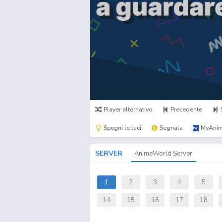
Player alternativo
Precedente
Spegni le luci
Segnala
MyAnim
SERVER
AnimeWorld Server
1
2
3
4
5
14
15
16
17
18