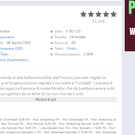
11
voti
Anime
Voto:
5.91
/ 10
pponese
Durata:
24 min/ep
ta:
06 Aprile 2001
Episodi:
26
rimavera 2001
Stato:
Finito
Train
Visualizzazioni:
1.004
one
,
Drammatico
,
vicende di due bellissime killer dall'oscuro passato, legato in
 un'organizzazione segreta il cui nome è "I soldati". La prima è
ma ragazza francese di nome Mireille, che da bambina aveva visto
i genitori da un killer di cui non ricorda il volt...
Mostra di più
oir Download SUB ITA - Noir Streaming ITA - Noir Download ITA - Noir Streaming &
Noir Fansub ITA - Noir Fansub SUB ITA - Noir Streaming Episodi SUB ITA - Noir
 Lista Episodi Noir SUB ITA - Lista Episodi Noir ITA - Noir Episodio
1
SUB ITA - Noir
Noir Streaming Episodio
1
ITA - Noir Download Episodio
1
SUB ITA - Noir Download