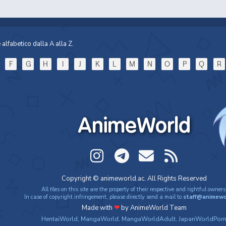
alfabetico dalla A alla Z.
F
G
H
I
J
K
L
M
N
O
P
Q
R
AnimeWorld
Copyright © animeworld.ac. All Rights Reserved
All files on this site are the property of their respective and rightful owners
In case of copyright infringement, please directly send a mail to
staff@animewo
Made with
❤
by AnimeWorld Team
HentaiWorld
,
MangaWorld
,
MangaWorldAdult
,
JapanWorldPor