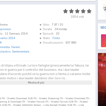
1804
voti
Anime
Voto:
7.87
/ 10
SE
pponese
Durata:
24 min/ep
ta:
11 Gennaio 2014
Episodi:
20
nverno 2014
Stato:
Finito
ft
Visualizzazioni:
637.880
mmedia
,
Harem
,
olastico
,
Sentimentale
,
 di Ichijou e Kirisaki. Le loro famiglie (precisamente lui Yakuza, lei
o in guerra per il controllo del business, ma i due leader
dare d'accordo poiché se la guerra non si ferma ci saranno molte
esto motivo i due leader decidono che i loro ris...
Mostra di più
B ITA - Nisekoi Download SUB ITA - Nisekoi Streaming ITA - Nisekoi Download ITA -
aming & Download ITA - Nisekoi Fansub ITA - Nisekoi Fansub SUB ITA - Nisekoi
UB ITA - Nisekoi Sottotitoli Italiani - Lista Episodi Nisekoi SUB ITA - Lista