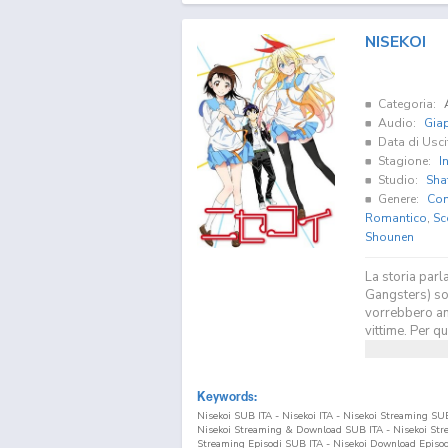
NISEKOI
Categoria:
Audio:
Gia
Data di Usci
Stagione:
I
Studio:
Sha
Genere:
Co
Romantico
,
Sc
Shounen
La storia parla
Gangsters) son
vorrebbero an
vittime. Per qu
Keywords:
Nisekoi SUB ITA - Nisekoi ITA - Nisekoi Streaming SU
Nisekoi Streaming & Download SUB ITA - Nisekoi Stre
Streaming Episodi SUB ITA - Nisekoi Download Episodi S