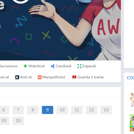
Successivo
Watchlist
Condividi
Espandi
eList
AniList
MangaWorld
Guarda il trailer
CO
6
7
8
9
10
11
12
13
19
20