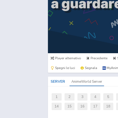
Player alternativo
Precedente
Spegni le luci
Segnala
MyAnim
SERVER
AnimeWorld Server
1
2
3
4
5
14
15
16
17
18