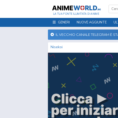
LA TUA FONTE ILLIMITATA DI ANIME
GENERI
NUOVE AGGIUNTE
UL
IL VECCHIO CANALE TELEGRAM È S
Nisekoi