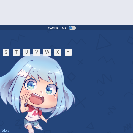
CAMBIA TEMA
S
T
U
V
W
X
Y
.
rld.cc
.