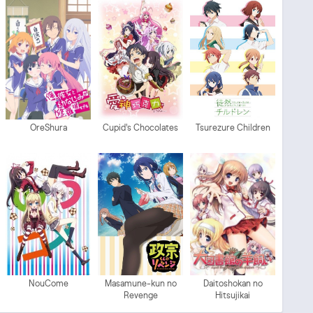
OreShura
Cupid's Chocolates
Tsurezure Children
NouCome
Masamune-kun no
Daitoshokan no
Revenge
Hitsujikai