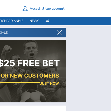
Accedi al tuo account
RCHIVIO ANIME
NEWS
IALE!