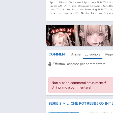
Episodi Nisekoi ITA - Nisekoi Episodio
9
SUB ITA - Nis
Episodio
9
ITA - Nisekoi Download Episodio
9
SUB ITA 
Love ITA - Nisekoi: False Love Streaming SUB ITA - Ni
False Love Download ITA - Nisekoi: False Love Stream
False Love Fansub ITA - Nisekoi: False Love Fansub SU
Download Episodi SUB ITA - Nisekoi: False Love Sottotit
False Love ITA - Nisekoi: False Love Episodio
9
SUB ITA
SUB ITA - Nisekoi: False Love Streaming Episodio
9
IT
Download Episodio
9
ITA
COMMENTI
Anime
Episodio
9
Rego
Effettua l'accesso per commentare.
Non ci sono commenti attualmente!
Sii il primo a commentare!
SERIE SIMILI CHE POTREBBERO INT