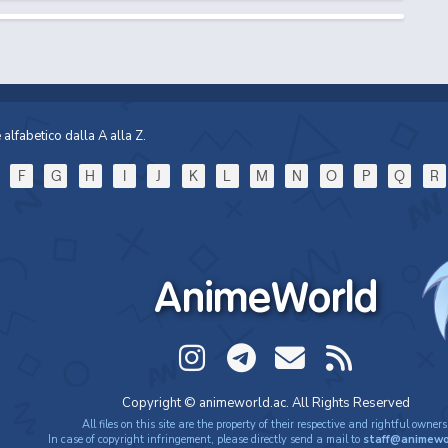
alfabetico dalla A alla Z.
F
G
H
I
J
K
L
M
N
O
P
Q
R
AnimeWorld
Copyright © animeworld.ac. All Rights Reserved
All files on this site are the property of their respective and rightful owners
In case of copyright infringement, please directly send a mail to
staff@animewo