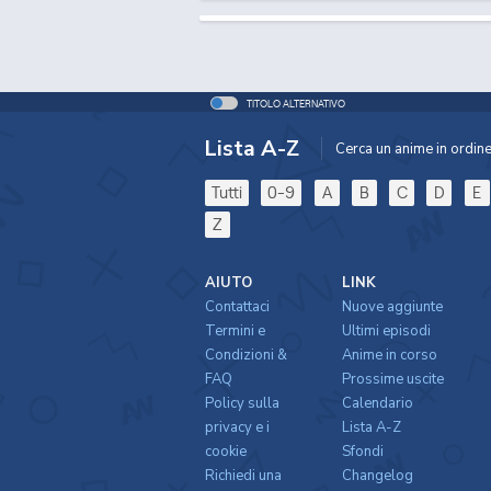
TITOLO ALTERNATIVO
Lista A-Z
Cerca un anime in ordine 
Tutti
0-9
A
B
C
D
E
Z
AIUTO
LINK
Contattaci
Nuove aggiunte
Termini e
Ultimi episodi
Condizioni &
Anime in corso
FAQ
Prossime uscite
Policy sulla
Calendario
privacy e i
Lista A-Z
cookie
Sfondi
Richiedi una
Changelog